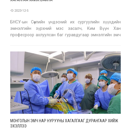
2023-12-5
БНСУ-ын Сөүлийн үндэсний их сургуулийн хүүхдийн
эмнэлгийн зүрхний мэс засалч, Ким Вүүн Хан
професроор ахлуулсан баг гуравдугаар эмнэлгийн эмч
нартай хамтран хүүхдийн зүрхний мэс ажилбарыг үнэ
төлбөргүй хийж байна. Ким Вүүн Хан нь есөн улсын
хүүхдүүдэд зүрхний мэс ажилбар хийхийг зорьж байгаа
аж. Ма
МОНГОЛЫН ЭМЧ НАР НУРУУНЫ ХАГАЛГААГ ДУРАНГААР ХИЙЖ
ЭХЭЛЛЭЭ