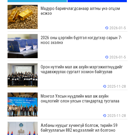
Мадуро баривчлагдсанаар алтны үнэ огцом
өсжээ
2026-01-5
2026 оны цэргийн бүртгэл нэгдүгээр сарын 7-
ноос эхэлнэ
2026-01-5
Орон нутгийн мал аж ахуйн мэргэжилтнүүдийг
чадавхжуулах сургалт зохион байгуулав
2025-11-28
Монгол Улсын нүүдлийн мал аж ахуйн
онцлогийг олон улсын стандартад тусгалаа
2025-11-28
Албаны нууцыг хүчингүй болгож, төрийн 59
байгууллагын 882 мэдээллийг ил болгоно