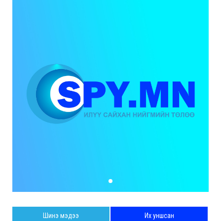
Шинэ мэдээ
Их уншсан