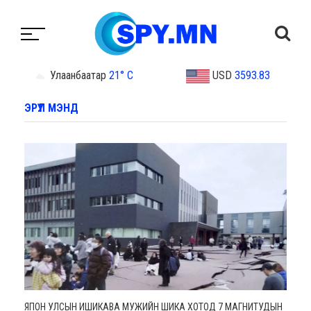
Улаанбаатар
21° C
USD
3593.83
ЭРҮҮЛ МЭНД
ЯПОН УЛСЫН ИШИКАВА МУЖИЙН ШИКА ХОТОД 7 МАГНИТУДЫН