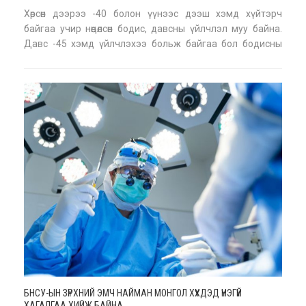
Хөрсөн дээрээ -40 болон үүнээс дээш хэмд хүйтэрч
байгаа учир нөөцөлсөн бодис, давсны үйлчлэл муу байна.
Давс -45 хэмд үйлчлэхээ больж байгаа бол бодисны
тухайд -30 хэмээс дээш хүйтэнд үйлчлэхгүй болж
байна. Цаашид БНХАУ-аас -45 хэмээс дээш хүйтэнд
үйлчилдэг давс, бодисыг татан авахаар ажиллаж
байгаа
БНСУ-ЫН ЗҮРХНИЙ ЭМЧ НАЙМАН МОНГОЛ ХҮҮХДЭД ҮНЭГҮЙ
ХАГАЛГАА ХИЙЖ БАЙНА