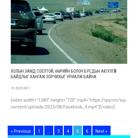
ХОЛЫН ЗАМД СОЁЛТОЙ, ӨӨРИЙН БОЛОН БУСДЫН АЮУЛГҮЙ
БАЙДЛЫГ ХАНГАЖ ЗОРЧИХЫГ УРИАЛЖ БАЙНА
2023-08-1
[video width="1280" height="720" mp4="https://spy.mn/wp-
content/uploads/2023/08/Facebook_4.mp4"][/video]
« Previous
1
…
3
4
5
6
Next »