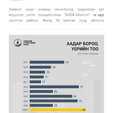
Хиймэл оюун ухааны технологид суурилсан эрт
илрүүлэг, үзлэг оношилгооны “NURA-Монгол” төв өнөөдөр
нээлтээ хийлээ. Жилд 30 мянган хүнд үйлчлэх
боломжтой “NURA Монгол” төвийг “Таван богд групп”
нээж байна. “NURA” төв нь Японы Фүжифилм корпорацын
компьютер томограф, маммографи, дэкса зэрэг э