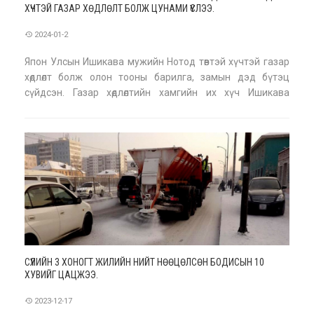
ХҮЧТЭЙ ГАЗАР ХӨДЛӨЛТ БОЛЖ ЦУНАМИ ҮҮСЛЭЭ.
2024-01-2
Япон Улсын Ишикава мужийн Нотод төвтэй хүчтэй газар
хөдлөлт болж олон тооны барилга, замын дэд бүтэц
сүйдсэн. Газар хөдлөлтийн хамгийн их хүч Ишикава
мужийн Шика хотод магнитуд нь 7 хүрсэн. Японы цаг
уурын агентлагийн мэдээлснээр, газар хөдлөлтийн
голомтын гүн 16 км, газар хөдлөлтийн цар хүрээг
СҮҮЛИЙН 3 ХОНОГТ ЖИЛИЙН НИЙТ НӨӨЦӨЛСӨН БОДИСЫН 10
ХУВИЙГ ЦАЦЖЭЭ.
2023-12-17