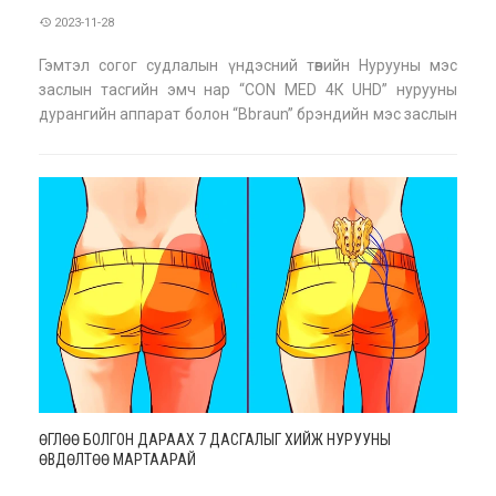
2023-11-28
Гэмтэл согог судлалын үндэсний төвийн Нурууны мэс
заслын тасгийн эмч нар “CON MED 4К UHD” нурууны
дурангийн аппарат болон “Bbraun” брэндийн мэс заслын
багаж ашиглан L4/L5 нугалам хоорондын жийргэвч
мөгөөрсийг авч, мэдрэл дарагдлыг чөлөөлөх мэс заслыг
амжилттай хийлээ. Үений дурангийн хамгийн
ӨГЛӨӨ БОЛГОН ДАРААХ 7 ДАСГАЛЫГ ХИЙЖ НУРУУНЫ
ӨВДӨЛТӨӨ МАРТААРАЙ