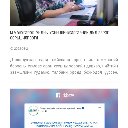
М.МӨНХГЭРЭЛ: УНДНЫ УСНЫ ШИНЖИЛГЭЭНИЙ ДҮНД ЭЕРЭГ
СОРЬЦ ИЛРЭЭГҮЙ
2023-08-2
Долоодугаар сард нийслэлд орсон их хэмжээний
борооны улмаас орон сууцны зоорийн давхар, нийтийн
эзэмшлийн гудамж, талбайн хөрсөнд бохирдол үүссэн.
Үүнтэй холбоотойгоор гэдэсний халдварт өвчин дэгдэх
болон бусад эрсдэлээс урьдчилан сэргийлэн ундны ус,
хөрсөнд шинжилгээ хийсэн юм. Энэ талаар Нийсл