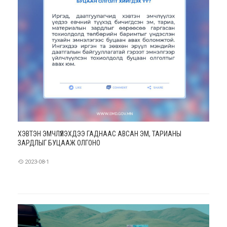
ХЭВТЭН ЭМЧЛҮҮЛЭХДЭЭ ГАДНААС АВСАН ЭМ, ТАРИАНЫ
ЗАРДЛЫГ БУЦААЖ ОЛГОНО
2023-08-1