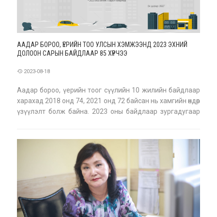
ААДАР БОРОО, ҮЕРИЙН ТОО УЛСЫН ХЭМЖЭЭНД 2023 ЭХНИЙ
ДОЛООН САРЫН БАЙДЛААР 85 ХҮРЧЭЭ
2023-08-18
Аадар бороо, үерийн тоог сүүлийн 10 жилийн байдлаар
харахад 2018 онд 74, 2021 онд 72 байсан нь хамгийн өндөр
үзүүлэлт болж байна. 2023 оны байдлаар зургадугаар
сард 14 харин долдугаар сард 66 хүрчээ. [gallery
size="large" columns="2" ids="389,390"]