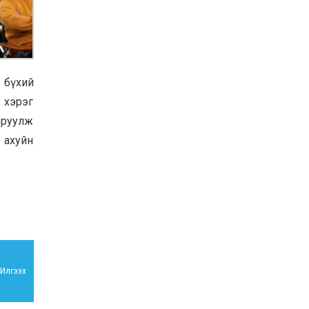
 бүхий
 хэрэг
 оруулж
 ахуйн
Илгээх