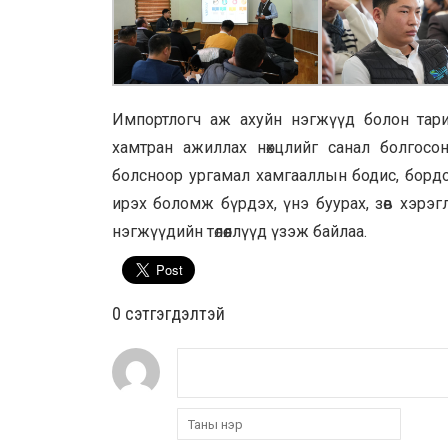
Импортлогч аж ахуйн нэгжүүд болон тариа
хамтран ажиллах нөхцлийг санал болгосо
болсноор ургамал хамгааллын бодис, бордоо
ирэх боломж бүрдэх, үнэ буурах, зөв хэрэг
нэгжүүдийн төлөөллүүд үзэж байлаа.
0 cэтгэгдэлтэй