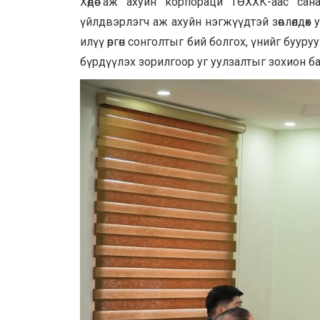
Хөдөө аж ахуйн корпораци ТӨХХК-аас са
үйлдвэрлэгч аж ахуйн нэгжүүдтэй зөвлөлдөх
илүү өргөн сонголтыг бий болгох, үнийг буу
бүрдүүлэх зорилгоор уг уулзалтыг зохион б