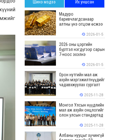
бордоо
Шинэ мэдээ
Их уншсан
эхүүний
Мадуро
ломжийг
баривчлагдсанаар
алтны үнэ огцом өсжээ
2026-01-5
2026 оны цэргийн
бүртгэл нэгдүгээр сарын
7-ноос эхэлнэ
2026-01-5
Орон нутгийн мал аж
ахуйн мэргэжилтнүүдийг
чадавхжуулах сургалт
зохион байгуулав
2025-11-28
Монгол Улсын нүүдлийн
мал аж ахуйн онцлогийг
олон улсын стандартад
тусгалаа
2025-11-28
Албаны нууцыг хүчингүй