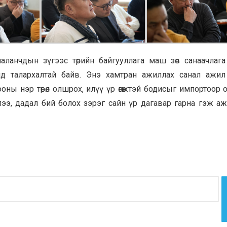
ланчдын зүгээс төрийн байгууллага маш зөв санаачлага
нд талархалтай байв. Энэ хамтран ажиллах санал ажил
ны нэр төрөл олшрох, илүү үр өгөөжтэй бодисыг импортоор
лээ, дадал бий болох зэрэг сайн үр дагавар гарна гэж аж