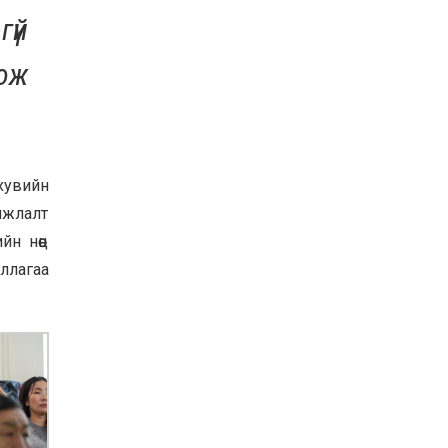
гүй
ХАНГАЙ, ЕРӨӨ, ОРХОН
ХОНИНЫ АШИГ ШИМИЙГ
САЙЖРУУЛАХ, ТОО
гож
ТОЛГОЙГ ӨСГӨХ
ЗОРИЛГООР ЗОХИОМОЛ
2025-10-24
ХЭЭЛТҮҮЛГИЙН АЖЛЫГ
ХИЙЖ БАЙНА
 хувийн
мжлалт
н нөөц
иллагаа