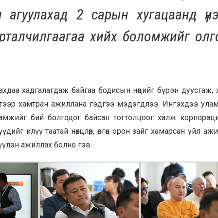
н агуулахад 2 сарын хугацаанд үнэ
сурталчилгаагаа хийх боломжийг ол
лахдаа хадгалагдаж байгаа бодисын нөөцийг бүрэн дуусгаж,
үйгээр хамтран ажиллана гэдгээ мэдэгдлээ. Ингэхдээ ула
мжийг бий болгодог байсан тогтолцоог халж корпораций
йг илүү таатай нөхцлөөр, өргөн орон зайг хамарсан үйл аж
дүүлэн ажиллах болно гэв.