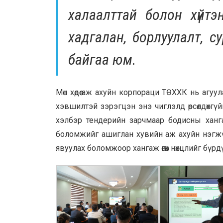
халаалттай болон хүйтэ
хадгалан, борлуулалт, 
байгаа юм.
Мөн хөдөө аж ахуйн корпораци ТӨХХК нь агуу
хэвшилтэй зэрэгцэн энэ чиглэлд өрсөлдөхг
хэлбэр тендерийн зарчмаар бодисны ханга
боломжийг ашиглан хувийн аж ахуйн нэгжүүди
явуулах боломжоор хангаж өгөх нөхцлийг бүр