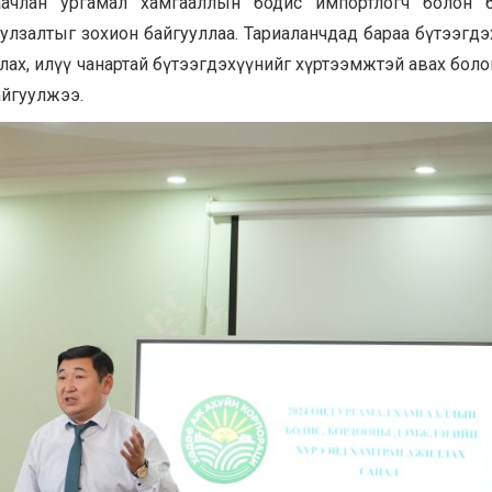
наачлан ургамал хамгааллын бодис импортлогч болон 
 уулзалтыг зохион байгууллаа. Тариаланчдад бараа бүтээгд
руулах, илүү чанартай бүтээгдэхүүнийг хүртээмжтэй авах бо
айгуулжээ.