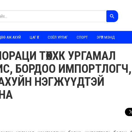
ДӨӨ АЖ АХУЙ
ЦАГ ҮЕ
СОЁЛ УРЛАГ
СПОРТ
ЭРҮҮЛ МЭНД
РПОРАЦИ ТӨХХК УРГАМАЛ
С, БОРДОО ИМПОРТЛОГЧ,
АХУЙН НЭГЖҮҮДТЭЙ
НА