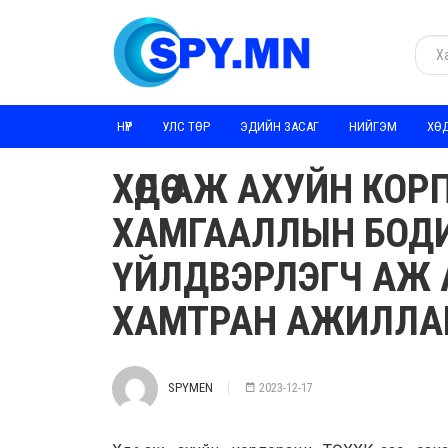
НҮҮР
УЛС ТӨР
ЭДИЙН ЗАСАГ
НИЙГЭМ
ХӨ
ХӨДӨӨ АЖ АХУЙН КО
ХАМГААЛЛЫН БОДИ
ҮЙЛДВЭРЛЭГЧ АЖ 
ХАМТРАН АЖИЛЛА
SPYMEN
2023-12-17