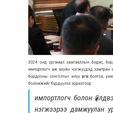
2024 онд ургамал хамгааллын бодис, бор
импортлогч аж ахуйн нэгжүүдэд хамтран а
бордооны сонголтыг илүү өргөн болгох, үн
боломжийг бүрдүүлэх зорилгоор
импортлогч болон үйлдв
нэгжээрээ дамжуулан у