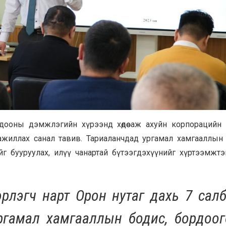
дооны дэмжлэгийн хүрээнд хөдөө аж ахуйн корпорацийн 
жиллах санал тавив. Тариаланчдад ургамал хамгааллын 
ийг бууруулах, илүү чанартай бүтээгдэхүүнийг хүртээмжтэ
эрлэгч нарт Орон нутаг дахь 7 сал
ргамал хамгааллын бодис, бордоог