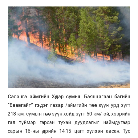
Сэлэнгэ аймгийн Хүдэр сумын Баянцагаан багийн
“Баавгайт” гэдэг газар
/аймгийн төвөөс зүүн урд зүгт
218 км, сумын төвөөс зүүн хойд зүгт 50 км/ ой, хээрийн
гал түймэр гарсан тухай дуудлагыг наймдугаар
сарын 16-ны өдрийн 14:15 цагт хүлээн авсан. Тус