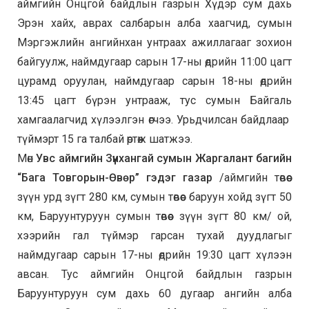
аймгийн Онцгой байдлын газрын Хүдэр сум дахь
Эрэн хайх, аврах салбарын алба хаагчид, сумын
Мэргэжлийн ангийнхан унтраах ажиллагааг зохион
байгуулж, наймдугаар сарын 17-ны өдрийн 11:00 цагт
цурамд оруулан, наймдугаар сарын 18-ны өдрийн
13:45 цагт бүрэн унтрааж, тус сумын Байгаль
хамгаалагчид хүлээлгэн өгчээ. Урьдчилсан байдлаар
түймэрт 15 га талбай өртөж шатжээ.
Мөн
Увс аймгийн Зүүнхангай сумын Жаргалант багийн
“Бага Товгорын-Өвөр” гэдэг газар
/аймгийн төвөөс
зүүн урд зүгт 280 км, сумын төвөөс баруун хойд зүгт 50
км, Баруунтуруун сумын төвөөс зүүн зүгт 80 км/ ой,
хээрийн гал түймэр гарсан тухай дуудлагыг
наймдугаар сарын 17-ны өдрийн 19:30 цагт хүлээн
авсан. Тус аймгийн Онцгой байдлын газрын
Баруунтуруун сум дахь 60 дугаар ангийн алба