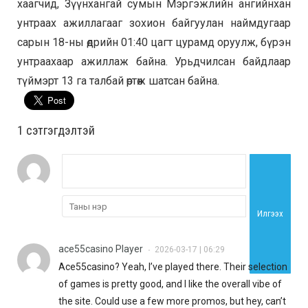
хаагчид, Зүүнхангай сумын Мэргэжлийн ангийнхан
унтраах ажиллагааг зохион байгуулан наймдугаар
сарын 18-ны өдрийн 01:40 цагт цурамд оруулж, бүрэн
унтраахаар ажиллаж байна. Урьдчилсан байдлаар
түймэрт 13 га талбай өртөж шатсан байна.
1 сэтгэгдэлтэй
Илгээх
ace55casino Player
2026-03-17 | 06:29
•
Ace55casino? Yeah, I’ve played there. Their selection
of games is pretty good, and I like the overall vibe of
the site. Could use a few more promos, but hey, can’t