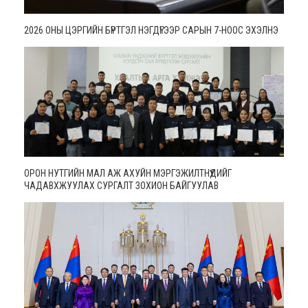
2026 ОНЫ ЦЭРГИЙН БҮРТГЭЛ НЭГДҮГЭЭР САРЫН 7-НООС ЭХЭЛНЭ
ОРОН НУТГИЙН МАЛ АЖ АХУЙН МЭРГЭЖИЛТНҮҮДИЙГ
ЧАДАВХЖУУЛАХ СУРГАЛТ ЗОХИОН БАЙГУУЛАВ