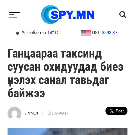
Улаанбаатар
14° C
USD
3593.87
Ганцаараа таксинд
суусан охидуудад биеэ
үнэлэх санал тавьдаг
байжээ
SPYMEN
2025-08-19