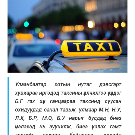
Улаанбаатар хотын нутаг дэвсгэрт
хувиараа иргэдэд таксины үйлчилгээ үзүүлдэг
Б.Г гэх хүн ганцаараа таксинд суусан
охидуудад санал тавьж, улмаар М.Н, Н.У,
Л.Х, Б.Р, М.О, Б.У нарыг бусдад биеэ
үнэлэхэд нь зуучилж, биеэ үнэлэх гэмт
хэргийг зохион байгуулж, өөрийн