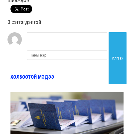
шилжүүлэв.
0 cэтгэгдэлтэй
Илгээх
ХОЛБООТОЙ МЭДЭЭ