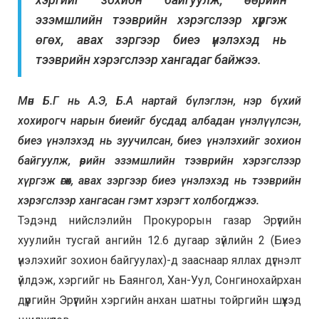
эзэмшлийн тээврийн хэрэгслээр хүргэж
өгөх, авах зэргээр биеэ үнэлэхэд нь
тээврийн хэрэгслээр хангадаг байжээ.
Мөн Б.Г нь А.Э, Б.А нартай бүлэглэн, нэр бүхий
хохирогч нарын биеийг бусдад албадан үнэлүүлсэн,
биеэ үнэлэхэд нь зуучилсан, биеэ үнэлэхийг зохион
байгуулж, өөрийн эзэмшлийн тээврийн хэрэгслээр
хүргэж өгөх, авах зэргээр биеэ үнэлэхэд нь тээврийн
хэрэгслээр хангасан гэмт хэрэгт холбогджээ.
Тэдэнд нийслэлийн Прокурорын газар Эрүүгийн
хуулийн тусгай ангийн 12.6 дугаар зүйлийн 2 (Биеэ
үнэлэхийг зохион байгуулах)-д зааснаар яллах дүгнэлт
үйлдэж, хэргийг нь Баянгол, Хан-Уул, Сонгинохайрхан
дүүргийн Эрүүгийн хэргийн анхан шатны тойргийн шүүхэд