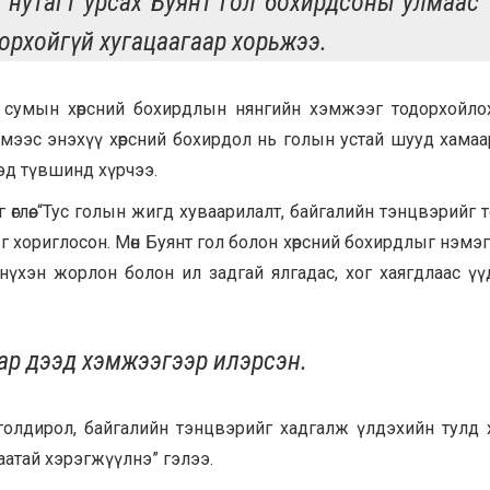
 нутагт урсах Буянт гол бохирдсоны улмаас 
орхойгүй хугацаагаар хорьжээ.
 сумын хөрсний бохирдлын нянгийн хэмжээг тодорхойло
ймээс энэхүү хөрсний бохирдол нь голын устай шууд хамаа
эд түвшинд хүрчээ.
өглөө. “Тус голын жигд хуваарилалт, байгалийн тэнцвэрийг 
г хориглосон. Мөн Буянт гол болон хөрсний бохирдлыг нэм
нүхэн жорлон болон ил задгай ялгадас, хог хаягдлаас үү
ар дээд хэмжээгээр илэрсэн.
олдирол, байгалийн тэнцвэрийг хадгалж үлдэхийн тулд х
атай хэрэгжүүлнэ” гэлээ.