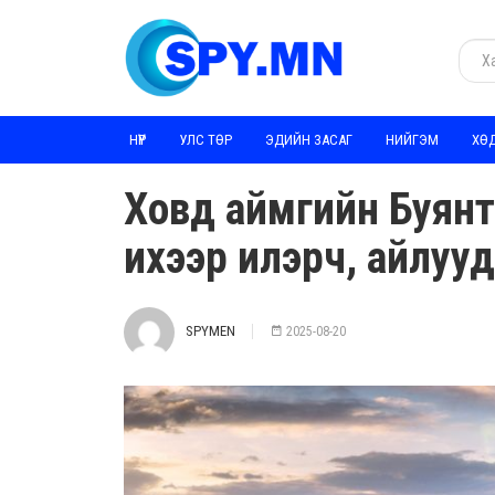
НҮҮР
УЛС ТӨР
ЭДИЙН ЗАСАГ
НИЙГЭМ
ХӨ
Ховд аймгийн Буянт
ихээр илэрч, айлуу
SPYMEN
2025-08-20