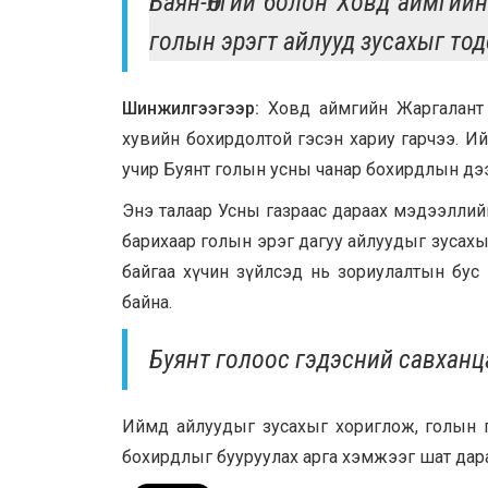
Баян-Өлгий болон Ховд аймгийн
голын эрэгт айлууд зусахыг тод
Шинжилгээгээр:
Ховд аймгийн Жаргалант
хувийн бохирдолтой гэсэн хариу гарчээ. И
учир Буянт голын усны чанар бохирдлын дэ
Энэ талаар Усны газраас дараах мэдээллийг 
барихаар голын эрэг дагуу айлуудыг зусахы
байгаа хүчин зүйлсэд нь зориулалтын бус 
байна.
Буянт голоос гэдэсний савханц
Иймд айлуудыг зусахыг хориглож, голын г
бохирдлыг бууруулах арга хэмжээг шат дара