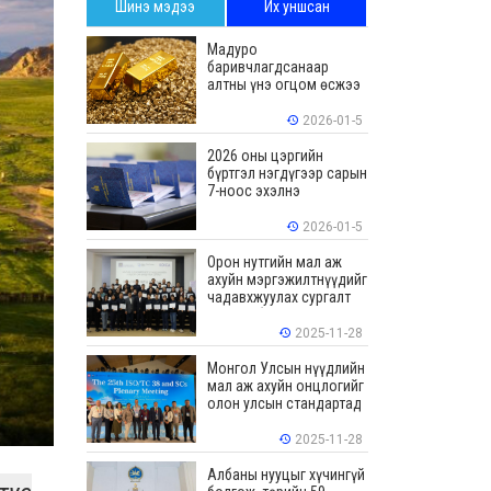
Шинэ мэдээ
Их уншсан
Мадуро
баривчлагдсанаар
алтны үнэ огцом өсжээ
2026-01-5
2026 оны цэргийн
бүртгэл нэгдүгээр сарын
7-ноос эхэлнэ
2026-01-5
Орон нутгийн мал аж
ахуйн мэргэжилтнүүдийг
чадавхжуулах сургалт
зохион байгуулав
2025-11-28
Монгол Улсын нүүдлийн
мал аж ахуйн онцлогийг
олон улсын стандартад
тусгалаа
2025-11-28
Албаны нууцыг хүчингүй