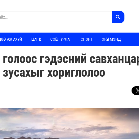
ДӨӨ АЖ АХУЙ
ЦАГ ҮЕ
СОЁЛ УРЛАГ
СПОРТ
ЭРҮҮЛ МЭНД
 голоос гэдэсний савханца
д зусахыг хориглолоо