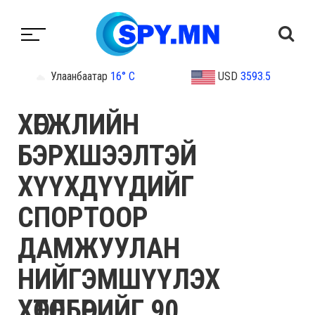
Улаанбаатар
16° C
USD
3593.5
ХӨГЖЛИЙН
БЭРХШЭЭЛТЭЙ
ХҮҮХДҮҮДИЙГ
СПОРТООР
ДАМЖУУЛАН
НИЙГЭМШҮҮЛЭХ
ХӨТӨЛБӨРИЙГ 90