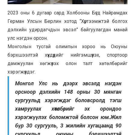
2023 оны 6 дугаар сард Холбооны Бүгд Найрамдах
Герман Улсын Берлин хотод “Хүртээмжтэй болгох
дэлхийн удирдагчдын эвсэл” байгуулагдан манай
улс нэгдэн орсон.
Монголын тусгай олимпын хороо нь Оюуны
бэрхшээлтэй хүүхдүүдийг нийгэмшүүлэх, спортоор
дамжуулан хөгжүүлэх олон талт хөтөлбөрийг
хэрэгжүүлдэг.
Монгол Улс нь дээрх эвсэлд нэгдэн
орсноор дэлхийн 148 орны 30 мянган
сургуульд хэрэгждэг боловсролд тэгш
хамруулах хөтөлбөрийг эх орондоо
хэрэгжүүлэх боломжтой болсон юм.Жил
бүр 30 сургууль, 3 жилийн хугацаанд 90
сургуульд оюуны бэрхшээлтэй