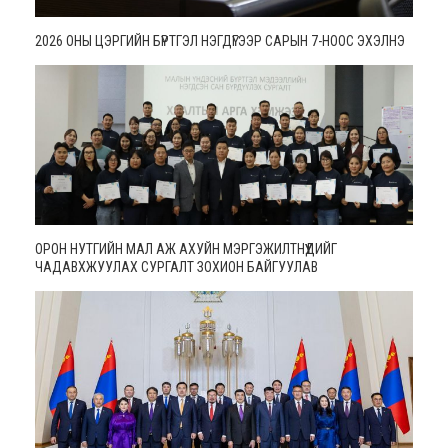
2026 ОНЫ ЦЭРГИЙН БҮРТГЭЛ НЭГДҮГЭЭР САРЫН 7-НООС ЭХЭЛНЭ
ОРОН НУТГИЙН МАЛ АЖ АХУЙН МЭРГЭЖИЛТНҮҮДИЙГ
ЧАДАВХЖУУЛАХ СУРГАЛТ ЗОХИОН БАЙГУУЛАВ