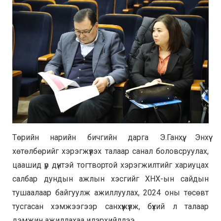
Төрийн нарийн бичгийн дарга Э.Ганхүү, Энхүү
хөтөлбөрийг хэрэгжүүлэх талаар санал боловсруулах,
цаашид үр дүнтэй тогтвортой хэрэгжилтийг хариуцах
салбар дундын ажлын хэсгийг ХНХ-ын сайдын
тушаалаар байгуулж ажиллуулах, 2024 оны төсөвт
тусгасан хэмжээгээр санхүүжүүлж, бүхий л талаар
дэмжин ажиллахаа илэрхийллээ.