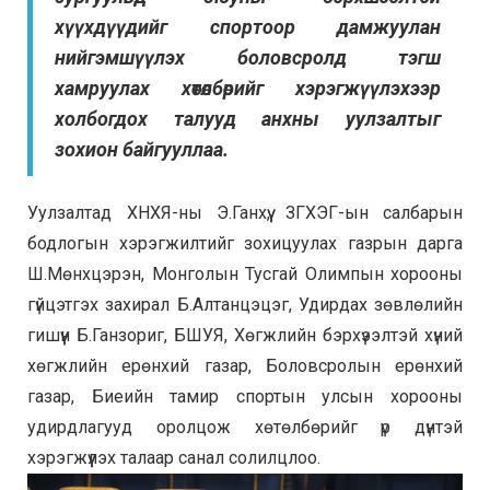
хүүхдүүдийг спортоор дамжуулан
нийгэмшүүлэх боловсролд тэгш
хамруулах хөтөлбөрийг хэрэгжүүлэхээр
холбогдох талууд анхны уулзалтыг
зохион байгууллаа.
Уулзалтад ХНХЯ-ны Э.Ганхүү, ЗГХЭГ-ын салбарын
бодлогын хэрэгжилтийг зохицуулах газрын дарга
Ш.Мөнхцэрэн, Монголын Тусгай Олимпын хорооны
гүйцэтгэх захирал Б.Алтанцэцэг, Удирдах зөвлөлийн
гишүүн Б.Ганзориг, БШУЯ, Хөгжлийн бэрхүээлтэй хүний
хөгжлийн ерөнхий газар, Боловсролын ерөнхий
газар, Биеийн тамир спортын улсын хорооны
удирдлагууд оролцож хөтөлбөрийг үр дүнтэй
хэрэгжүүлэх талаар санал солилцлоо.