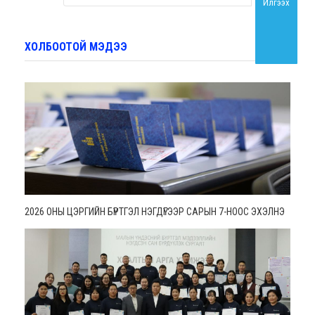
Илгээх
ХОЛБООТОЙ МЭДЭЭ
2026 ОНЫ ЦЭРГИЙН БҮРТГЭЛ НЭГДҮГЭЭР САРЫН 7-НООС ЭХЭЛНЭ