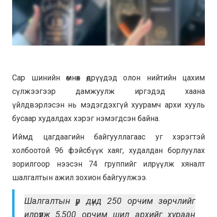
Сар шинийн өмнөх өдрүүдэд олон нийтийн цахим
сүлжээгээр дамжуулж иргэдэд хаана
үйлдвэрлэсэн нь мэдэгдэхгүй хуурамч архи хууль
бусаар худалдах хэрэг нэмэгдсэн байна.
Иймд цагдаагийн байгууллагаас уг хэрэгтэй
холбоотой 96 фэйсбүүк хаяг, худалдан борлуулах
зорилгоор нээсэн 74 группийг илрүүлж хяналт
шалгалтын ажил зохион байгуулжээ.
Шалгалтын үр дүнд 250 орчим зөрчлийг
илрүүлж 5,500 орчим шил архийг хураан