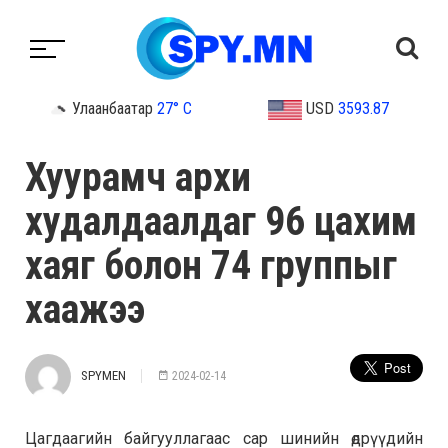
Улаанбаатар
27° C
USD
3593.87
Хуурамч архи
худалдаалдаг 96 цахим
хаяг болон 74 группыг
хаажээ
SPYMEN
2024-02-14
Цагдаагийн байгууллагаас сар шинийн өдрүүдийн