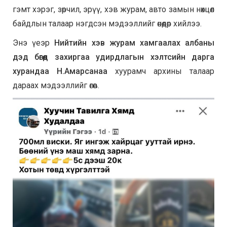
гэмт хэрэг, зөрчил, эрүү, хэв журам, авто замын нөхцөл
байдлын талаар нэгдсэн мэдээллийг өнөөдөр хийлээ.
Энэ үеэр
Нийтийн хэв журам хамгаалах албаны
дэд бөгөөд захиргаа удирдлагын хэлтсийн дарга
хурандаа Н.Амарсанаа
хуурамч архины талаар
дараах мэдээллийг өгөв.