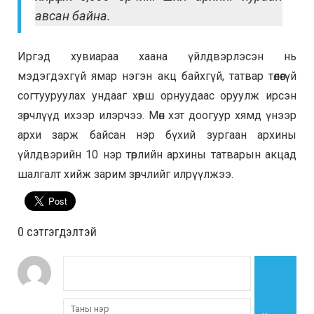
авсан байна.
Иргэд хувиараа хаана үйлдвэрлэсэн нь
мэдэгдэхгүй ямар нэгэн акц байхгүй, татвар төлөөгүй
согтууруулах ундааг хөрш орнуудаас оруулж ирсэн
зөрчлүүд ихээр илэрчээ. Мөн хэт доогуур хямд үнээр
архи зарж байсан нэр бүхий зургаан архины
үйлдвэрийн 10 нэр төрлийн архины татварын акцад
шалгалт хийж зарим зөрчлийг илрүүлжээ.
0 cэтгэгдэлтэй