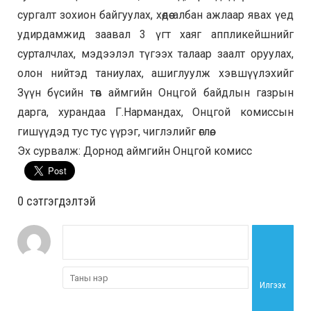
сургалт зохион байгуулах, хөдөө албан ажлаар явах үед
удирдамжид заавал 3 үгт хаяг аппликейшнийг
сурталчлах, мэдээлэл түгээх талаар заалт оруулах,
олон нийтэд таниулах, ашиглуулж хэвшүүлэхийг
Зүүн бүсийн төв аймгийн Онцгой байдлын газрын
дарга, хурандаа Г.Нармандах, Онцгой комиссын
гишүүдэд тус тус үүрэг, чиглэлийг өглөө.
Эх сурвалж: Дорнод аймгийн Онцгой комисс
0 cэтгэгдэлтэй
Илгээх