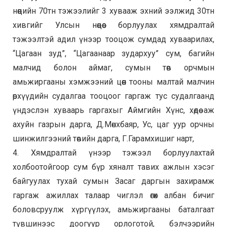
нөөцийн 70тн тэжээлийг 3 хувааж эхний ээлжид 30тн
хивгийг Улсын нөөцөөс борлуулах хямдралтай
тэжээлтэй адил үнээр тооцож сумдад хуваарилах,
“Цагаан зуд”, “Цагаанаар зудархуу” сум, багийн
малчид болон аймаг, сумын төв орчмын
амьжиргааны хэмжээний цөөн тооны малтай малчин
өрхүүдийн судалгаа тооцоог гаргаж тус судалгаанд
үндэслэн хуваарь гаргахыг Аймгийн Хүнс, хөдөө аж
ахуйн газрын дарга, Д.Мөнхбаяр, Ус, цаг уур орчны
шинжилгээний төвийн дарга, Г.Гарамхишиг нарт,
4. Хямдралтай үнээр тэжээл борлуулахтай
холбоотойгоор сум бүр хяналт тавих ажлын хэсэг
байгуулах тухай сумын Засаг даргын захирамж
гаргаж ажиллах талаар чиглэл өгөх албан бичиг
боловсруулж хүргүүлэх, амьжиргааны баталгаат
түвшинээс доогуур орлоготой, бэлчээрийн