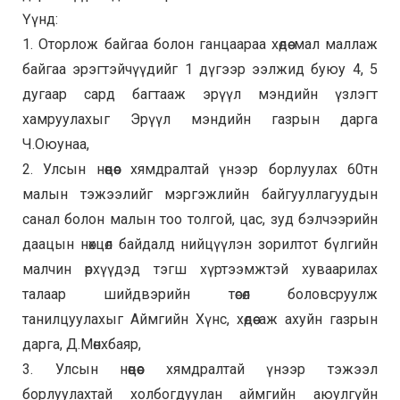
Үүнд:
1. Оторлож байгаа болон ганцаараа хөдөө мал маллаж
байгаа эрэгтэйчүүдийг 1 дүгээр ээлжид буюу 4, 5
дугаар сард багтааж эрүүл мэндийн үзлэгт
хамруулахыг Эрүүл мэндийн газрын дарга
Ч.Оюунаа,
2. Улсын нөөцөөс хямдралтай үнээр борлуулах 60тн
малын тэжээлийг мэргэжлийн байгууллагуудын
санал болон малын тоо толгой, цас, зуд бэлчээрийн
даацын нөхцөл байдалд нийцүүлэн зорилтот бүлгийн
малчин өрхүүдэд тэгш хүртээмжтэй хуваарилах
талаар шийдвэрийн төсөл боловсруулж
танилцуулахыг Аймгийн Хүнс, хөдөө аж ахуйн газрын
дарга, Д.Мөнхбаяр,
3. Улсын нөөцөөс хямдралтай үнээр тэжээл
борлуулахтай холбогдуулан аймгийн аюулгүйн