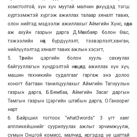
хомстолтой, хүн хүч муутай малчин өрхүүдэд тэгш
хүртээмжтэй хүргэж ажиллах талаар хяналт тавих,
олон нийтэд мэдээлж ажиллахыг Аймгийн Хүнс, хөдөө
аж ахуйн газрын дарга Д.Мөнхбаяр болон Өвс,
тэжээлийн нөөц бүрдүүлэлт, тээвэрлэлт,ханган,
нийлүүлэлтэд хяналт тавих ажлын хэсэгт,
5. Төрийн цэргийн болон хууль сахиулах
байгууллагын хүндрэлтэй нөхцөлд ажиллах хүн хүч,
машин техникийн судалгааг гаргаж энэ долоо
хоногт багтаан танилцуулахыг Аймгийн Тагнуулын
газрын дарга, Б.Бямбаа, Аймгийн Засаг даргын
Тамгын газрын Цэргийн штабын дарга, О.Ганзориг
нарт
6. Байршил тогтоох “what3words” 3 үгт хаяг
аппликейшнийг суурилуулах ажлыг эрчимжүүлж,
сумын Онцгой комисс, малчид, иргэдэд үе шаттай