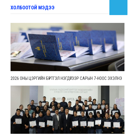
ХОЛБООТОЙ МЭДЭЭ
2026 ОНЫ ЦЭРГИЙН БҮРТГЭЛ НЭГДҮГЭЭР САРЫН 7-НООС ЭХЭЛНЭ