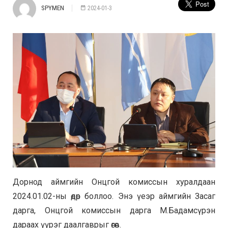
SPYMEN
2024-01-3
Дорнод аймгийн Онцгой комиссын хуралдаан
2024.01.02-ны өдөр боллоо. Энэ үеэр аймгийн Засаг
дарга, Онцгой комиссын дарга М.Бадамсүрэн
дараах үүрэг даалгаврыг өгөв.