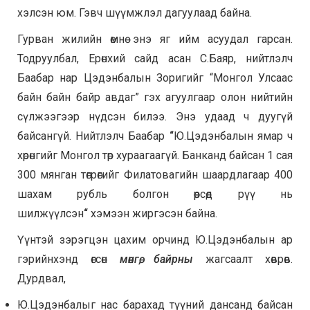
хэлсэн юм. Гэвч шүүмжлэл дагуулаад байна.
Гурван жилийн өмнө энэ яг ийм асуудал гарсан.
Тодруулбал, Ерөнхий сайд асан С.Баяр, нийтлэлч
Баабар нар Цэдэнбалын Зоригийг “Монгол Улсаас
байн байн байр авдаг” гэх агуулгаар олон нийтийн
сүлжээгээр нүдсэн билээ. Энэ удаад ч дуугүй
байсангүй. Нийтлэлч Баабар
“
Ю.Цэдэнбалын ямар ч
хөрөнгийг Монгол төр хураагаагүй. Банканд байсан 1 сая
300 мянган төгрөгийг Филатовагийн шаардлагаар 400
шахам рубль болгон өөрсөд рүү нь
шилжүүлсэн
“
хэмээн жиргэсэн байна.
Үүнтэй зэрэгцэн цахим орчинд Ю.Цэдэнбалын ар
гэрийнхэнд өгсөн
мөнгө, байрны
жагсаалт хөврөв.
Дурдвал,
Ю.Цэдэнбалыг нас барахад түүний дансанд байсан