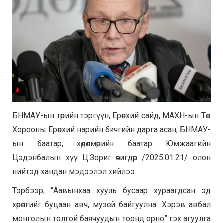
БНМАУ-ын төрийн тэргүүн, Eрөнхий сайд, МАХН-ын Төв
Хорооны Ерөнхий нарийн бичгийн дарга асан, БНМАУ-
ын баатар, хөдөлмөрийн баатар Юмжаагийн
Цэдэнбалын хүү Ц.Зориг өчигдөр /2025.01.21/ олон
нийтэд хандан мэдээлэл хийлээ.
Тэрбээр, “Аавынхаа хууль бусаар хураагдсан эд
хөрөнгийг буцаан авч, музей байгуулна. Хэрэв авбал
монголын толгой баячуудын тоонд орно” гэх агуулга