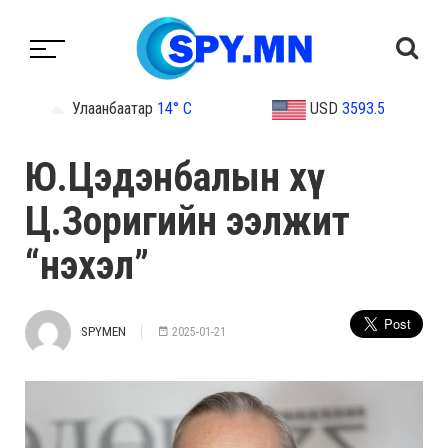
Улаанбаатар
14° C
USD
3593.5
Ю.Цэдэнбалын хүү
Ц.Зоригийн ээлжит
“нэхэл”
SPYMEN
2025-01-21