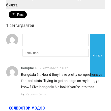
билээ.
1 сэтгэгдэлтэй
Илгээх
bongdalu 6
2026-04-07 | 19:27
•
Bongdalu 6… Heard they have pretty comprehensive
football stats. Trying to get an edge on my bets, you
know? Give
bongdalu 6
a look if you’re into that.
Хариулт бичих
ХОЛБООТОЙ МЭДЭЭ