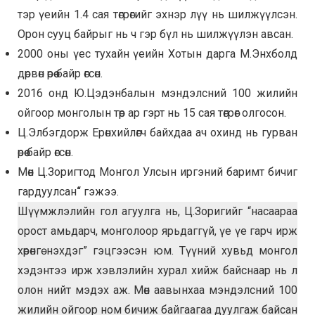
тэр үеийн 1.4 сая төгрөгийг эхнэр лүү нь шилжүүлсэн.
Орон сууц байрыг нь ч гэр бүл нь шилжүүлэн авсан.
2000 оны үес тухайн үеийн Хотын дарга М.Энхболд
дөрвөн өрөө байр өгсөн.
2016 онд Ю.Цэдэнбалын мэндэлсний 100 жилийн
ойгоор монголын төр ар гэрт нь 15 сая төгрөг олгосон.
Ц.Элбэгдорж Ерөнхийлөгч байхдаа ач охинд нь гурван
өрөө байр өгсөн.
Мөн Ц.Зоригтод Монгол Улсын иргэний баримт бичиг
гардуулсан
“
гэжээ.
Шүүмжлэлийн гол агуулга нь, Ц.Зоригийг “насаараа
орост амьдарч, монголоор ярьдаггүй, үе үе гарч ирж
хөрөнгө нэхдэг” гэцгээсэн юм. Түүний хувьд монгол
хэдэнтээ ирж хэвлэлийн хурал хийж байснаар нь л
олон нийт мэдэх аж. Мөн аавынхаа мэндэлсний 100
жилийн ойгоор ном бичиж байгаагаа дуулгаж байсан