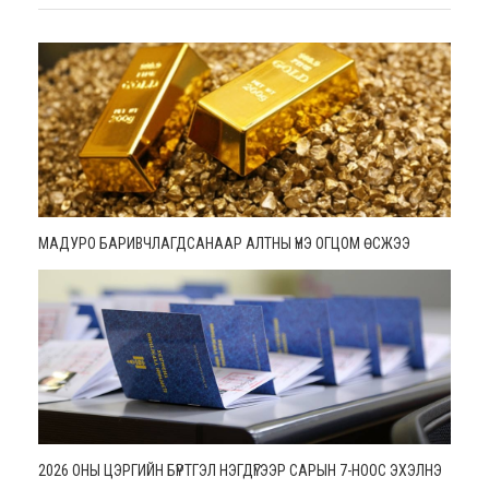
МАДУРО БАРИВЧЛАГДСАНААР АЛТНЫ ҮНЭ ОГЦОМ ӨСЖЭЭ
2026 ОНЫ ЦЭРГИЙН БҮРТГЭЛ НЭГДҮГЭЭР САРЫН 7-НООС ЭХЭЛНЭ