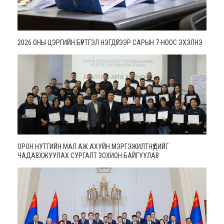
2026 ОНЫ ЦЭРГИЙН БҮРТГЭЛ НЭГДҮГЭЭР САРЫН 7-НООС ЭХЭЛНЭ
ОРОН НУТГИЙН МАЛ АЖ АХУЙН МЭРГЭЖИЛТНҮҮДИЙГ
ЧАДАВХЖУУЛАХ СУРГАЛТ ЗОХИОН БАЙГУУЛАВ