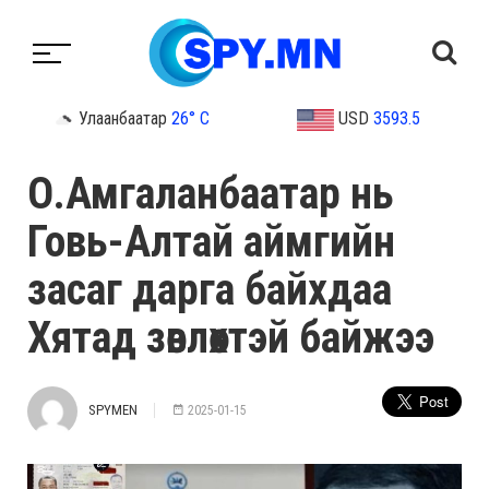
Улаанбаатар
26° C
USD
3593.5
О.Амгаланбаатар нь
Говь-Алтай аймгийн
засаг дарга байхдаа
Хятад зөвлөхтэй байжээ
SPYMEN
2025-01-15