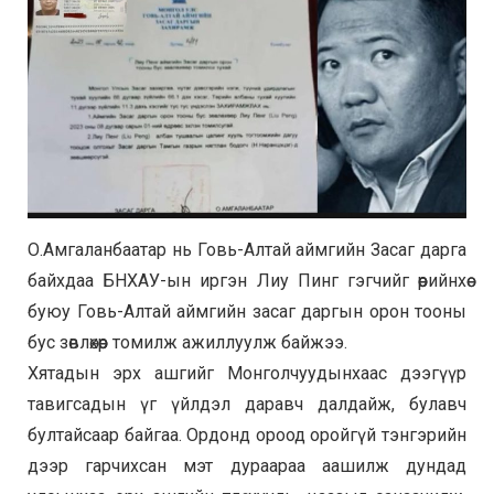
О.Амгаланбаатар нь Говь-Алтай аймгийн Засаг дарга
байхдаа БНХАУ-ын иргэн Лиу Пинг гэгчийг өөрийнхөө
буюу Говь-Алтай аймгийн засаг даргын орон тооны
бус зөвлөхөөр томилж ажиллуулж байжээ.
Хятадын эрх ашгийг Монголчуудынхаас дээгүүр
тавигсадын үг үйлдэл даравч далдайж, булавч
бултайсаар байгаа. Ордонд ороод оройгүй тэнгэрийн
дээр гарчихсан мэт дураараа аашилж дундад