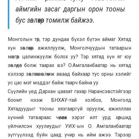
аймгийн засаг даргын орон тооны
бус зөвлөхөөр томилж байжээ.
Монголын төр, тэр дундаа бүхэл бүтэн аймаг Хятад
хүн зөвлөхөөр ажиллуулж, Монголчуудын татварын
мөнгөөр цалинжуулж болох уу? Тэр хятад хүн яг юу
зөвлөдөг болж таарах вэ? О.Амгаланбаатар нь хятад
хэлээр зөвлөгөө зөвлөмж аваад байхаар тус орны хэлийг
ус цас мэт мэддэг байж таарч байна уу.
Сүүлийн үед Дархан цаазат газар Нарансэвстэйгээр
боомт нээж БНХАУ-тай холбох, Монголд
Хятадуудыг тооны хязгааргүй оруулж, ажилллах
хүчний татвараас чөлөөлөх зэрэг илт урд хөршид
үйлчилсэн хуулиудыг УИХ-ын О. Амгаланбаатар
зүтгүүлээд буйн цаад учир нь ийм ажээ. Тэрээр