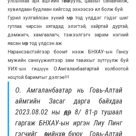
улсынхаа эрх ашгийн төлөө хууль, цаазыг санаачилж,
хувилдаан будлиан хийгсэд эхнээсээ ил болж буй.
Гурил хулгайлсан хүний мөр тод үлддэг гэдэг шиг
гутлаа чирсэн хятадад элэгтэй, хайртай дуртай,
дэмжигч, хамгаалагч, тэжээлгэгч зарим нэгний
явсан мөр тод үлдсэн аж.
Нарансэвстэйгээр боомт нээж БНХАУ-ын Гансу
мужийн санхүүжилтээр зам тавихыг зүтгүүлж буй
УИХ-ын гишүүн О.Амгаланбаатартай холбоотой
ноцтой баримтыг дэлгэе!!!
О. Амгаланбаатар нь Говь-Алтай
аймгийн Засаг дарга байхдаа
2023.08.02 ны өдөр 8/ 81-р тушаал
гаргаж БНХАУ-ын иргэн Лиу Пинг
гэгчийг өөрийнхөө буюу Говь-Алтай