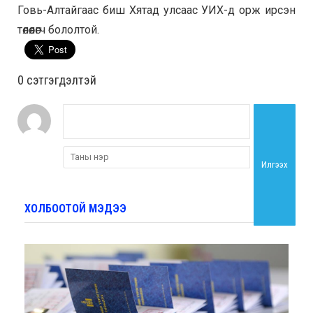
Говь-Алтайгаас биш Хятад улсаас УИХ-д орж ирсэн
төлөөлөгч бололтой.
0 cэтгэгдэлтэй
Илгээх
ХОЛБООТОЙ МЭДЭЭ