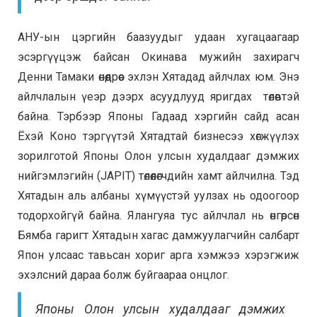
АНУ-ын цэргийн баазуудыг удаан хугацаагаар
эсэргүүцэж байсан Окинава мужийн захирагч
Денни Тамаки өнөөдрөөс эхлэн Хятадад айлчлах юм. Энэ
айлчлалын үеэр дээрх асуудлууд яригдах төлөвтэй
байна. Тэрбээр
Японы Гадаад хэргийн сайд асан
Ёхэй Коно тэргүүтэй Хятадтай бизнесээ хөгжүүлэх
зорилготой Японы Олон улсын худалдааг дэмжих
нийгэмлэгийн (JAPIT) төлөөлөгчдийн хамт айлчилна.
Тэд
Хятадын аль албаны хүмүүстэй уулзах нь одоогоор
тодорхойгүй байна. Ялангуяа тус айлчлал нь өнгөрсөн
Бямба гаригт Хятадын хагас дамжуулагчийн салбарт
Япон улсаас тавьсан хориг арга хэмжээ хэрэгжиж
эхэлсний дараа болж буйгаараа онцлог.
Японы Олон улсын худалдааг дэмжих