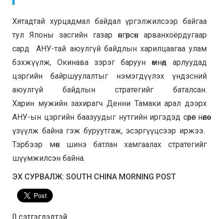
Хятадтай хурцадмал байдал үргэлжилсээр байгаа
тул Японы засгийн газар өнгөрсөн арванхоёрдугаар
сард АНУ-тай аюулгүй байдлын харилцаагаа улам
бэхжүүлж, Окинава зэрэг баруун өмнөд арлуудад
цэргийн байршуулалтыг нэмэгдүүлэх үндэсний
аюулгүй байдлын стратегийг баталсан.
Харин
мужийн захирагч Денни Тамаки арал дээрх
АНУ-ын цэргийн баазуудыг нутгийн иргэдэд сөрөг нөлөө
үзүүлж байна гэж буруутгаж, эсэргүүцсээр иржээ.
Тэрбээр мөн шинэ батлан ​​хамгаалах стратегийг
шүүмжилсэн байна.
ЭХ СУРВАЛЖ: SOUTH CHINA MORNING POST
0 cэтгэгдэлтэй