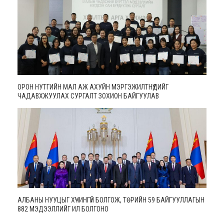
ОРОН НУТГИЙН МАЛ АЖ АХУЙН МЭРГЭЖИЛТНҮҮДИЙГ
ЧАДАВХЖУУЛАХ СУРГАЛТ ЗОХИОН БАЙГУУЛАВ
АЛБАНЫ НУУЦЫГ ХҮЧИНГҮЙ БОЛГОЖ, ТӨРИЙН 59 БАЙГУУЛЛАГЫН
882 МЭДЭЭЛЛИЙГ ИЛ БОЛГОНО