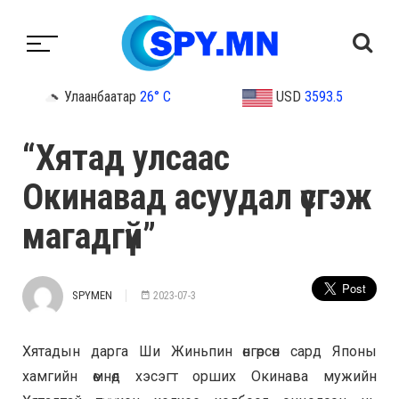
Улаанбаатар
26° C
USD
3593.5
“Хятад улсаас
Окинавад асуудал үүсгэж
магадгүй”
SPYMEN
2023-07-3
Хятадын дарга Ши Жиньпин өнгөрсөн сард Японы
хамгийн өмнөд хэсэгт орших Окинава мужийн