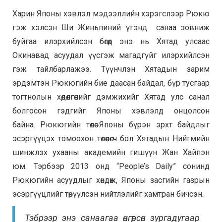
Харин Японы хэвлэл мэдээллийн хэрэгслээр Рюкю
гэж хэлсэн Ши Жиньпиний үгэнд санаа зовниж
буйгаа илэрхийлсэн бөгөөд энэ нь Хятад улсаас
Окинавад асуудал үүсгэж магадгүйг илэрхийлсэн
гэж тайлбарлажээ. Түүнчлэн
Хятадын зарим
эрдэмтэн Рюкюгийн бие даасан байдал, бүр тусгаар
тогтнолын хөдөлгөөнийг дэмжихийг Хятад улс санал
болгосон гэдгийг Японы хэвлэлд онцолсон
байна.
Рюкюгийн төлөө Японы бүрэн эрхт байдлыг
эсэргүүцэх томоохон төлөөлөгч бол Хятадын Нийгмийн
шинжлэх ухааны академийн гишүүн Жан Хайпэн
юм.
Тэрбээр 2013 онд “People’s Daily” сонинд
Рюкюгийн асуудлыг хөндөж, Японы засгийн газрын
эсэргүүцлийг төрүүлсэн нийтлэлийг хамтран бичсэн.
Тэбрээр энэ санаагаа өнгөрсөн зургадугаар