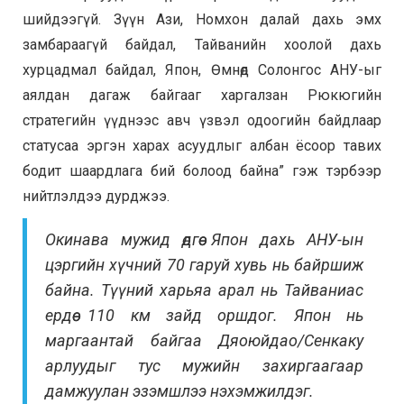
шийдээгүй.
Зүүн Ази, Номхон далай дахь эмх
замбараагүй байдал, Тайванийн хоолой дахь
хурцадмал байдал, Япон, Өмнөд Солонгос АНУ-ыг
аялдан дагаж байгааг харгалзан Рюкюгийн
стратегийн үүднээс авч үзвэл одоогийн байдлаар
статусаа эргэн харах асуудлыг албан ёсоор тавих
бодит шаардлага бий болоод байна
” гэж тэрбээр
нийтлэлдээ дурджээ.
Окинава мужид өдгөө Япон дахь АНУ-ын
цэргийн хүчний 70 гаруй хувь нь байршиж
байна. Түүний харьяа арал нь Тайваниас
ердөө 110 км зайд оршдог. Япон нь
маргаантай байгаа Дяоюйдао/Сенкаку
арлуудыг тус мужийн захиргаагаар
дамжуулан эзэмшлээ нэхэмжилдэг.