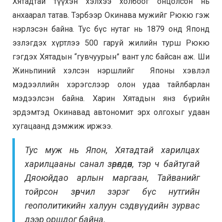
Хятадтай түүхэн хэлхээ холбоог онцолсон нь
анхаарал татав. Тэрбээр Окинава мужийг Рюкю гэж
нэрлэсэн байна. Т
ус бүс нутаг нь
1879 онд Японд
эзлэгдэх хүртлээ 500 гаруй жилийн турш Рюкю
гэгдэх Хятадын “гувчуурын” вант улс байсан аж.
Ши
Жиньпиний хэлсэн нэршлийг Японы хэвлэл
мэдээллийн хэрэгслээр олон удаа тайлбарлан
мэдээлсэн байна. Харин Хятадын янз бүрийн
эрдэмтэд Окинавад автономит эрх олгохыг удаан
хугацаанд дэмжиж иржээ.
Тус муж нь Япон, Хятадтай харилцах
харилцааны санал зөрөлдөөн, тэр ч байтугай
Дяоюйдао арлын маргаан, Тайванийг
тойрсон зөрчил зэрэг бүс нутгийн
геополитикийн халуун сэдвүүдийн зурвас
дээр оршдог байна.