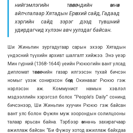
нийгэмлэгийн төлөөлөгчдийн өмнөх
айлчлалаар
Хятадын Ерөнхий сайд, Гадаад
хэргийн сайд зэрэг дээд түвшний
удирдагчид хүлээн авч уулздаг байсан.
Ши Жиньпин зургадугаар сарын эхээр Хятадын
үндэсний түүхийн архивт шалгалт хийжээ. Энэ үеэр
Мин гүрний (1368-1644) үеийн Рюкюгийн вант улсад
дипломат төлөөлөгчийн газар илгээсэн тухай бичсэн
номыг үзэж сонирхсон бөгөөд Окинаваг Рюкю гэж
нэрлэсэн аж.
Коммунист намын хэвлэл
мэдээллийн хэрэгсэл болох “People’s Daily” сонинд
бичсэнээр, Ши Жиньпин хуучин Рюкю гэж байсан
вант улс болон Фүжян муж хоорондын солилцооны
талаар ярьсан байна. Тэрбээр өмнө нь захирагчаар
ажиллаж байсан. “
Би Фүжоу хотод ажиллаж байхдаа