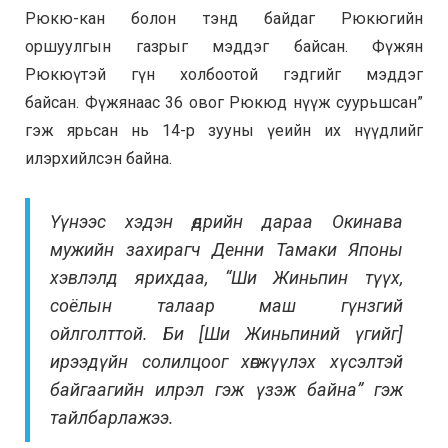
Рюкю-кан болон тэнд байдаг Рюкюгийн
оршуулгын газрыг мэддэг байсан. Фүжян
Рюкюүтэй гүн холбоотой гэдгийг мэддэг
байсан.
Фүжянаас 36 овог Рюкюд нүүж суурьшсан”
гэж ярьсан нь 14-р зууны үеийн их нүүдлийг
илэрхийлсэн байна.
Үүнээс хэдэн өдрийн дараа
Окинава
мужийн захирагч Денни Тамаки Японы
хэвлэлд ярихдаа, “Ши Жиньпин
түүх,
соёлын талаар маш гүнзгий
ойлголттой.
Би [Ши Жиньпиний үгийг]
ирээдүйн солилцоог хөгжүүлэх хүсэлтэй
байгаагийн илрэл гэж үзэж байна” гэж
тайлбарлажээ.