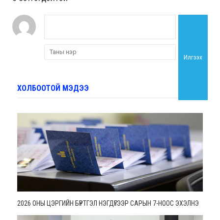
Илгээх
ХОЛБООТОЙ МЭДЭЭ
2026 ОНЫ ЦЭРГИЙН БҮРТГЭЛ НЭГДҮГЭЭР САРЫН 7-НООС ЭХЭЛНЭ