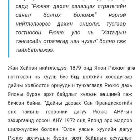
сард “Рюкюг дахин хэлэлцэх стратегийн
санал болгох боломж” нэртэй
нийтлэлээрээ дахин онцолж, тусгаар
тогтносон Рюкю улс нь “Хятадын
тэнгисийн стратегид нэн чухал” болно гэж
тайлбарлажээ.
Жан Хайпэн нийтлэлдээ, 1879 онд Япон Рюкюг өөртөө
нэгтгэсэн нь хууль бус бөгөөд дэлхийн хоёрдугаар
дайны холбоотон орнуудын тунхаглалд Рюкю дахь
Японы бүрэн эрхт байдлыг хүлээн зөвшөөрөөгүй гэж
бичсэн байна. “
Дайны дараах Сан Францискогийн
энх тайвны гэрээний дагуу Рюкю АНУ-ын
захиргаанд орсон. АНУ 1972 онд Японд эрх мэдлээ
шилжүүлсэн боловч “Олон улсын хуулийн дагуу
Рюкю арлуудын бүрэн эрхт байдлын асуудлыг