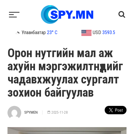
Улаанбаатар
23° C
USD
3593.5
Орон нутгийн мал аж
ахуйн мэргэжилтнүүдийг
чадавхжуулах сургалт
зохион байгуулав
SPYMEN
2025-11-28