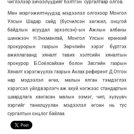
чиглэлээр хичээлүүдийг бэлтгэн сургалтаар олгов.
Мөн мэргэжилтнүүдэд мэдээлэл олгохоор Монгол
Улсын Шадар сайд (бүсчилсэн хөгжил, онцгой
байдлын асуудал эрхэлсэн)-ын Ажлын албаны
шинжээч Н.Энхманлай, Монгол Улсын ерөнхий
прокурорын газрын Зөрчлийн хэрэг бүртгэх
ажиллагаанд хяналт тавих хэлтсийн хяналтын
прокурор Б.Соёлсайхан болон Засгийн газрын
Хяналт хэрэгжүүлэх газрын Ахлах референт Д.Отгон
нар мэдээлэл өгөх, малын ялган тэмдэглэх
хэрэгсэл үйлдвэрлэгч аж ахуй нэгжээс стандартын
шаардлага хангасан малын ээмэг, чип, хүзүүвч
зэргийг танилцуулан мэдээлэл өгсөн нь тус
сургалтын онцлог байлаа.