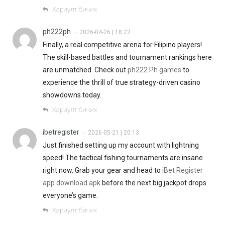
Хариулт бичих
ph222ph
2026-04-26 | 18:22
•
Finally, a real competitive arena for Filipino players!
The skill-based battles and tournament rankings here
are unmatched. Check out
ph222 Ph games
to
experience the thrill of true strategy-driven casino
showdowns today.
Хариулт бичих
ibetregister
2026-05-21 | 20:13
•
Just finished setting up my account with lightning
speed! The tactical fishing tournaments are insane
right now. Grab your gear and head to
iBet Register
app download apk
before the next big jackpot drops
everyone’s game.
Хариулт бичих