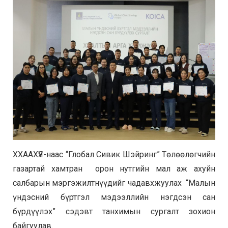
ХХААХҮЯ-наас “Глобал Сивик Шэйринг” Төлөөлөгчийн
газартай хамтран орон нутгийн мал аж ахуйн
салбарын мэргэжилтнүүдийг чадавхжуулах “Малын
үндэсний бүртгэл мэдээллийн нэгдсэн сан
бүрдүүлэх” сэдэвт танхимын сургалт зохион
байгуулав.