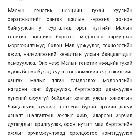
Малын генетик нөөцийн тухай хуулийн
хэрэгжилтийг хангах ажлын хүрээнд зохион
байгуулсан уг сургалтад орон нутгийн Малын
генетик нөөцийн бүртгэл, мэдээлэл хариуцсан
мэргэжилтнүүд болон Мал үржүүлэг, технологийн
ажил, үйлчилгээний хяналтын улсын байцаагчдыг
хамрууллаа. Энэ үеэр Малын генетик нөөцийн тухай
хууль болон бусад хууль тогтоомжийн хэрэгжилтийг
хангах, малыг ялган тэмдэглэх, мэдээллийн
нэгдсэн санг бүрдүүлэх, бүртгэлээр дамжуулан
хүнсний аюулгүй байдлыг хангах, улсын хяналтын
байцаагчид хуулиар олгосон бүрэн эрхийн дагуу
хяналт шалгалтын ажлыг хийх, илэрсэн зөрчил
дутагдлыг арилгуулах, орон нутагт мал бүртгэлийн
ажлыг эрчимжүүлэхэд оролцоогоо нэмэгдүүлэх