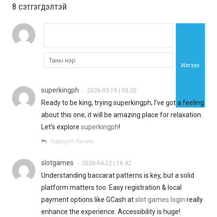
8 cэтгэгдэлтэй
Илгээх
superkingph
2026-03-19 | 03:20
•
Ready to be king, trying superkingph, I’ve got a feeling
about this one, it will be amazing place for relaxation.
Let’s explore
superkingph
!
Хариулт бичих
slotgames
2026-04-22 | 16:42
•
Understanding baccarat patterns is key, but a solid
platform matters too. Easy registration & local
payment options like GCash at
slot games login
really
enhance the experience. Accessibility is huge!