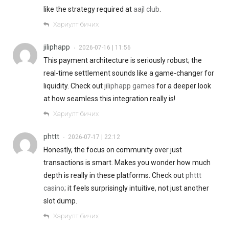
like the strategy required at
aajl club
.
Хариулт бичих
jiliphapp
2026-07-16 | 11:56
•
This payment architecture is seriously robust; the
real-time settlement sounds like a game-changer for
liquidity. Check out
jiliphapp games
for a deeper look
at how seamless this integration really is!
Хариулт бичих
phttt
2026-07-17 | 22:12
•
Honestly, the focus on community over just
transactions is smart. Makes you wonder how much
depth is really in these platforms. Check out
phttt
casino
; it feels surprisingly intuitive, not just another
slot dump.
Хариулт бичих