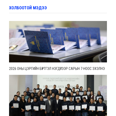
ХОЛБООТОЙ МЭДЭЭ
2026 ОНЫ ЦЭРГИЙН БҮРТГЭЛ НЭГДҮГЭЭР САРЫН 7-НООС ЭХЭЛНЭ