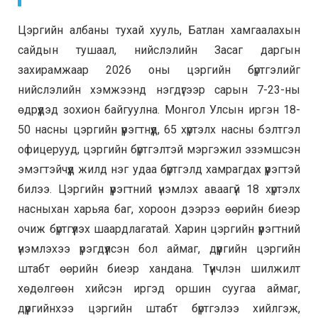
Цэргийн албаны тухай хууль, Батлан хамгаалахын
сайдын тушаал, нийслэлийн Засаг даргын
захирамжаар 2026 оны цэргийн бүртгэлийг
нийслэлийн хэмжээнд нэгдүгээр сарын 7-23-ны
өдрүүдэд зохион байгуулна. Монгол Улсын иргэн 18-
50 насны цэргийн үүрэгтнүүд, 65 хүртэлх насны бэлтгэл
офицерууд, цэргийн бүртгэлтэй мэргэжил эзэмшсэн
эмэгтэйчүүд жилд нэг удаа бүртгэлд хамрагдах үүрэгтэй
билээ. Цэргийн үүрэгтний үнэмлэх аваагүй 18 хүртэлх
насныхан харьяа баг, хороон дээрээ өөрийн биеэр
очиж бүртгүүлэх шаардлагатай. Харин цэргийн үүрэгтний
үнэмлэхээ үрэгдүүлсэн бол аймаг, дүүргийн цэргийн
штабт өөрийн биеэр хандана. Түүнчлэн шилжилт
хөдөлгөөн хийсэн иргэд оршин суугаа аймаг,
дүүргийнхээ цэргийн штабт бүртгэлээ хийлгэж,