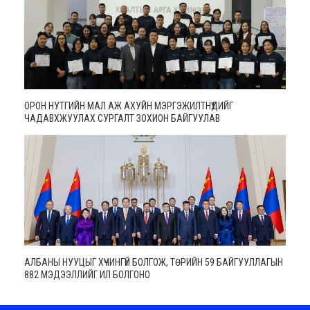
ОРОН НУТГИЙН МАЛ АЖ АХУЙН МЭРГЭЖИЛТНҮҮДИЙГ
ЧАДАВХЖУУЛАХ СУРГАЛТ ЗОХИОН БАЙГУУЛАВ
АЛБАНЫ НУУЦЫГ ХҮЧИНГҮЙ БОЛГОЖ, ТӨРИЙН 59 БАЙГУУЛЛАГЫН
882 МЭДЭЭЛЛИЙГ ИЛ БОЛГОНО