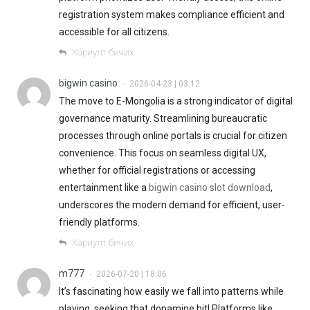
registration system makes compliance efficient and
accessible for all citizens.
Хариулт бичих
bigwin casino
2026-04-23 | 03:12
•
The move to E-Mongolia is a strong indicator of digital
governance maturity. Streamlining bureaucratic
processes through online portals is crucial for citizen
convenience. This focus on seamless digital UX,
whether for official registrations or accessing
entertainment like a
bigwin casino slot download
,
underscores the modern demand for efficient, user-
friendly platforms.
Хариулт бичих
m777
2026-07-20 | 18:06
•
It’s fascinating how easily we fall into patterns while
playing, seeking that dopamine hit! Platforms like