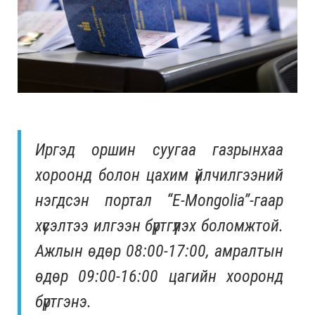
Иргэд оршин суугаа газрынхаа
хороонд болон цахим үйлчилгээний
нэгдсэн портал “E-Mongolia”-гаар
хүсэлтээ илгээн бүртгүүлэх боломжтой.
Ажлын өдөр 08:00-17:00, амралтын
өдөр 09:00-16:00 цагийн хооронд
бүртгэнэ.