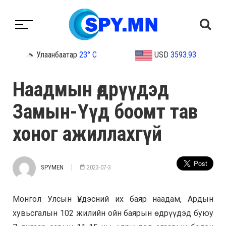
Улаанбаатар
23° C
USD
3593.93
Наадмын өдрүүдэд
Замын-Үүд боомт тав
хоног ажиллахгүй
SPYMEN
2023-07-3
Монгол Улсын Үндэсний их баяр наадам, Ардын
хувьсгалын 102 жилийн ойн баярын өдрүүдэд буюу