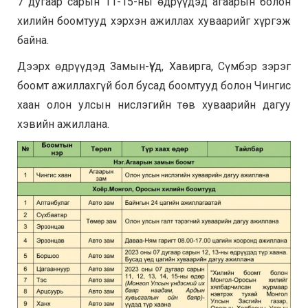
7 дугаар сарын 11-15-ны өдрүүдэд агаарын болон
хилийн боомтууд хэрхэн ажиллах хуваарийг хүргэж
байна.
Дээрх өдрүүдэд Замын-Үүд, Хавирга, Сүмбэр зэрэг
боомт ажиллахгүй бол бусад боомтууд болон Чингис
хаан олон улсын нислэгийн төв хуваарийн дагуу
хэвийн ажиллана.