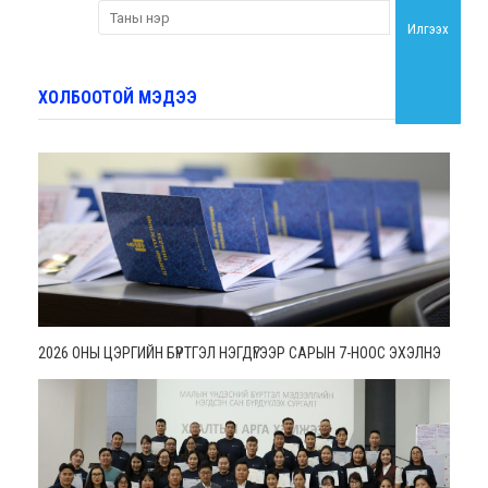
Илгээх
ХОЛБООТОЙ МЭДЭЭ
2026 ОНЫ ЦЭРГИЙН БҮРТГЭЛ НЭГДҮГЭЭР САРЫН 7-НООС ЭХЭЛНЭ