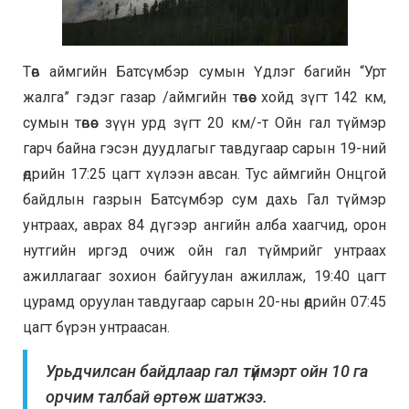
Төв аймгийн Батсүмбэр сумын Үдлэг багийн “Урт
жалга” гэдэг газар /аймгийн төвөөс хойд зүгт 142 км,
сумын төвөөс зүүн урд зүгт 20 км/-т Ойн гал түймэр
гарч байна гэсэн дуудлагыг тавдугаар сарын 19-ний
өдрийн 17:25 цагт хүлээн авсан. Тус аймгийн Онцгой
байдлын газрын Батсүмбэр сум дахь Гал түймэр
унтраах, аврах 84 дүгээр ангийн алба хаагчид, орон
нутгийн иргэд очиж ойн гал түймрийг унтраах
ажиллагааг зохион байгуулан ажиллаж, 19:40 цагт
цурамд оруулан тавдугаар сарын 20-ны өдрийн 07:45
цагт бүрэн унтраасан.
Урьдчилсан байдлаар гал түймэрт ойн 10 га
орчим талбай өртөж шатжээ.