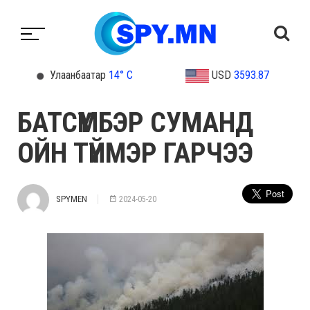
Улаанбаатар
14° C
USD
3593.87
БАТСҮМБЭР СУМАНД
ОЙН ТҮЙМЭР ГАРЧЭЭ
SPYMEN
2024-05-20