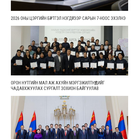
2026 ОНЫ ЦЭРГИЙН БҮРТГЭЛ НЭГДҮГЭЭР САРЫН 7-НООС ЭХЭЛНЭ
ОРОН НУТГИЙН МАЛ АЖ АХУЙН МЭРГЭЖИЛТНҮҮДИЙГ
ЧАДАВХЖУУЛАХ СУРГАЛТ ЗОХИОН БАЙГУУЛАВ