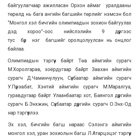
байгуулагчаар ажилласан Орхон аймаг уралдааны
төрөлд нь бага ангийн багшийн төрлийг нэмсэн бол
“Монгол хэл бичгийн олимпиадын зохион байгуулах
дэд хороо”-оос нийслэлийн 9 дүүргээс
тус бүр нэг багшийг оролцолуулсан нь онцлог
байлаа.
Олимпиадын тэргүүн байрт Төв аймгийн сурагч
М.Хоролгарав, хоёрдугаар байрт Завхан аймгийн
сурагч Д.Чаминчулуун, Сүхбаатар аймгийн сурагч
У.Пүрэвбат, Хэнтий аймгийн сурагч М.Маралгуа,
гуравдугаар байрт Улаанбаатар хот, Баянгол дүүргийн
сурагч Б.Энхжин, Сүхбаатар дүүргийн сурагч О.Энх-Од
нар тэргүүллээ.
Эх хэл, бичгийн багш нараас Сэлэнгэ аймгийн
монгол хэл, уран зохиолын багш Л.Атарцэцэг тэргүүн