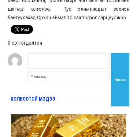
байрт 600 мянга, тусгай байрт 400 мянган төгрөгийн
шагнал олголоо. Тус олимпиадыг зохион
байгуулахад Орхон аймаг 40 сая төгрөг зарцуулжээ.
0 cэтгэгдэлтэй
Илгээх
ХОЛБООТОЙ МЭДЭЭ