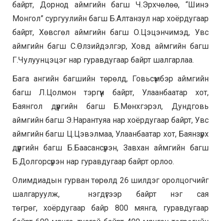
байрт, Дорнод аймгийн багш Ч.Эрхчөлөө, “Шинэ
Монгол” сургуулийн багш Б.Алтанзул нар хоёрдугаар
байрт, Хөвсгөл аймгийн багш О.Цэцэнчимэд, Увс
аймгийн багш С.Өлзийдэлгэр, Ховд аймгийн багш
Г.Чулуунцэцэг нар гуравдугаар байрт шалгарлаа.
Бага ангийн багшийн төрөлд, Говьсүмбэр аймгийн
багш Л.Цолмон тэргүүн байрт, Улаанбаатар хот,
Баянгол дүүргийн багш Б.Мөнхгэрэл, Дундговь
аймгийн багш Э.Нарантуяа нар хоёрдугаар байрт, Увс
аймгийн багш Ц.Цэвэлмаа, Улаанбаатар хот, Баянзүрх
дүүргийн багш Б.Баасансүрэн, Завхан аймгийн багш
Б.Долгорсүрэн нар гуравдугаар байрт орлоо.
Олимдиадын гурван төрөлд 26 шилдэг оролцогчийг
шалгаруулж, нэгдүгээр байрт нэг сая
төгрөг, хоёрдугаар байр 800 мянга, гуравдугаар