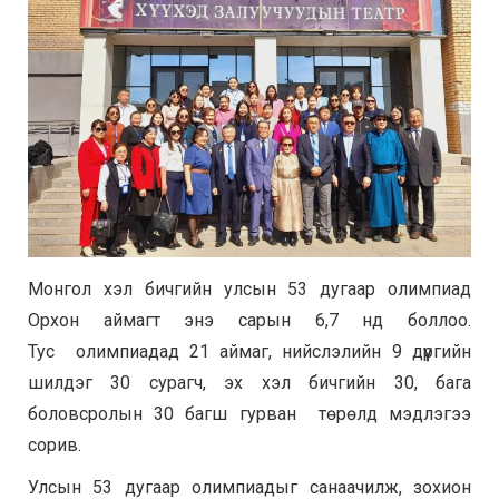
Монгол хэл бичгийн улсын 53 дугаар олимпиад
Орхон аймагт энэ сарын 6,7 нд боллоо.
Тус олимпиадад 21 аймаг, нийслэлийн 9 дүүргийн
шилдэг 30 сурагч, эх хэл бичгийн 30, бага
боловсролын 30 багш гурван төрөлд мэдлэгээ
сорив.
Улсын 53 дугаар олимпиадыг санаачилж, зохион