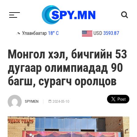
Улаанбаатар
18° C
USD
3593.87
Монгол хэл, бичгийн 53
дугаар олимпиадад 90
багш, сурагч оролцов
SPYMEN
2024-05-10