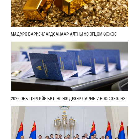
МАДУРО БАРИВЧЛАГДСАНААР АЛТНЫ ҮНЭ ОГЦОМ ӨСЖЭЭ
2026 ОНЫ ЦЭРГИЙН БҮРТГЭЛ НЭГДҮГЭЭР САРЫН 7-НООС ЭХЭЛНЭ