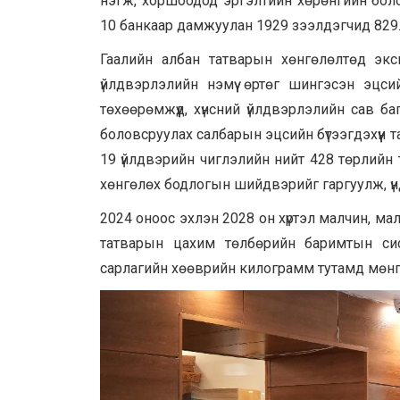
нэгж, хоршоодод эргэлтийн хөрөнгийн боло
10 банкаар дамжуулан 1929 зээлдэгчид 829.
Гаалийн албан татварын хөнгөлөлтөд эк
үйлдвэрлэлийн нэмүү өртөг шингэсэн эцсий
төхөөрөмжүүд, хүнсний үйлдвэрлэлийн сав б
боловсруулах салбарын эцсийн бүтээгдэхүүн 
19 үйлдвэрийн чиглэлийн нийт 428 төрлийн
хөнгөлөх бодлогын шийдвэрийг гаргуулж, ү
2024 оноос эхлэн 2028 он хүртэл малчин, ма
татварын цахим төлбөрийн баримтын сис
сарлагийн хөөврийн килограмм тутамд мөнг