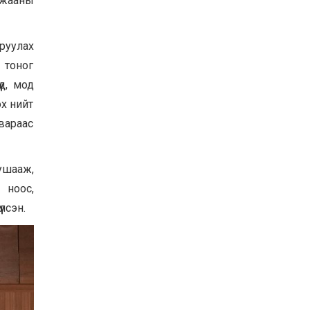
лжааны
руулах
 тоног
үд, мод
ох нийт
вараас
тушааж,
 ноос,
лсэн.