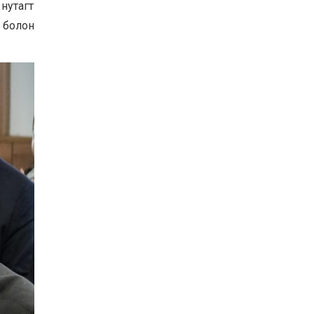
 нутагт
ХАНГАЙ, ЕРӨӨ, ОРХОН
 болон
ХОНИНЫ АШИГ ШИМИЙГ
САЙЖРУУЛАХ, ТОО
ТОЛГОЙГ ӨСГӨХ
ЗОРИЛГООР ЗОХИОМОЛ
2025-10-24
ХЭЭЛТҮҮЛГИЙН АЖЛЫГ
ХИЙЖ БАЙНА