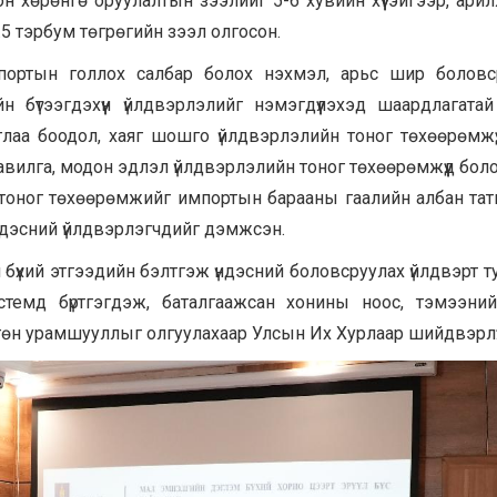
н хөрөнгө оруулалтын зээлийг 5-6 хувийн хүүтэйгээр, ари
5 тэрбум төгрөгийн зээл олгосон.
спортын голлох салбар болох нэхмэл, арьс шир боловс
н бүтээгдэхүүн үйлдвэрлэлийг нэмэгдүүлэхэд шаардлагатай
аглаа боодол, хаяг шошго үйлдвэрлэлийн тоног төхөөрөмжү
тавилга, модон эдлэл үйлдвэрлэлийн тоног төхөөрөмжүүд бол
 тоног төхөөрөмжийг импортын барааны гаалийн албан тат
ндэсний үйлдвэрлэгчдийг дэмжсэн.
л бүхий этгээдийн бэлтгэж үндэсний боловсруулах үйлдвэрт 
темд бүртгэгдэж, баталгаажсан хонины ноос, тэмээний
өн урамшууллыг олгуулахаар Улсын Их Хурлаар шийдвэрлүү