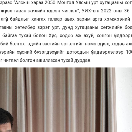
газраас “Алсын хараа 2050 Монгол Улсын урт хугацааны хө
жүүлэх таван жилийн үндсэн чиглэл”, УИХ-ын 2022 оны 36 
улгүй байдлыг хангах талаар авах зарим арга хэмжээний т
гааны хөтөлбөр зэрэг урт, дунд хугацааны хөгжлийн бо
 байгаа тухай болон Хүнс, хөдөө аж ахуй, хөнгөн үйлдвэр
бий болгох, эдийн засгийн эргэлтийг нэмэгдүүлэх, хөдөө а
 нэрийн хүнсний бүтээгдэхүүнийг дотоодын үйлдвэрлэлээр 1
ыг чиглэл болгон ажилласан тухай дурдав.