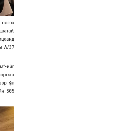
 олгох
цаатай,
ацаанд
ны А/37
м”-ийг
спортын
эр үйл
йн 585