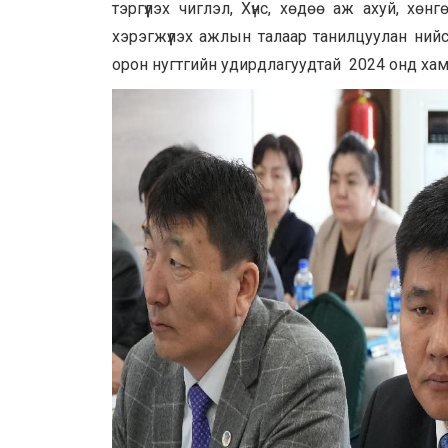
тэргүүлэх чиглэл, Хүнс, хөдөө аж ахуй, хө
хэрэгжүүлэх ажлын талаар танилцуулан ний
орон нугтгийн удирдлагуудтай 2024 онд хамт