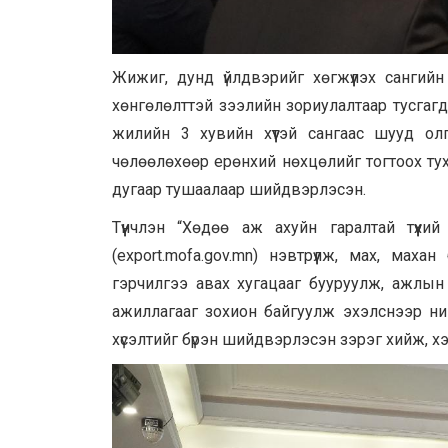
Жижиг, дунд үйлдвэрийг хөгжүүлэх сангий
хөнгөлөлттэй зээлийн зориулалтаар тусгагд
жилийн 3 хувийн хүүтэй сангаас шууд олг
чөлөөлөхөөр ерөнхий нөхцөлийг тогтоох тух
дугаар тушаалаар шийдвэрлэсэн.
Түүнчлэн “Хөдөө аж ахуйн гаралтай түүхи
(export.mofa.gov.mn) нэвтрүүлж, мах, махан
гэрчилгээ авах хугацааг бууруулж, ажлын 8
ажиллагааг зохион байгуулж эхэлснээр ний
хүсэлтийг бүрэн шийдвэрлэсэн зэрэг хийж, х