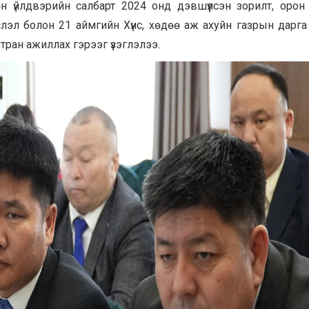
нгөн үйлдвэрийн салбарт 2024 онд дэвшүүлсэн зорилт, орон
слэл болон 21 аймгийн Хүнс, хөдөө аж ахуйн газрын дарга
ран ажиллах гэрээг үзэглэлээ.