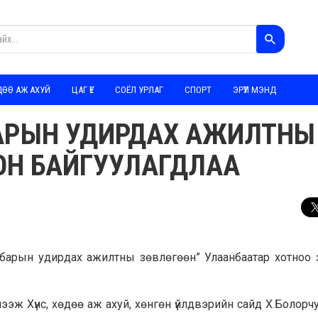
ДӨӨ АЖ АХУЙ
ЦАГ ҮЕ
СОЁЛ УРЛАГ
СПОРТ
ЭРҮҮЛ МЭНД
БАРЫН УДИРДАХ АЖИЛТНЫ
ОН БАЙГУУЛАГДЛАА
салбарын удирдах ажилтны зөвлөгөөн” Улаанбаатар хотноо 
ж Хүнс, хөдөө аж ахуй, хөнгөн үйлдвэрийн сайд Х.Болорчу