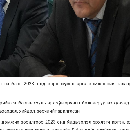
йн салбарт 2023 онд хэрэгжүүлсэн арга хэмжээний талаа
вэрийн салбарын хууль эрх зүйн орчныг боловсруулах хүрээнд
хардал, хийдэл, зөрчлийг арилгасан.
г дэмжих зорилгоор 2023 онд үйлдвэрлэл эрхлэгч иргэн, а