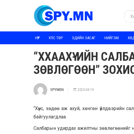
НҮҮР
УЛС ТӨР
ЭДИЙН ЗАСАГ
НИЙГЭМ
ХӨ
“ХХААХҮ-ИЙН САЛ
ЗӨВЛӨГӨӨН” ЗОХИ
SPYMEN
2024-04-19
“Хүнс, хөдөө аж ахуй, хөнгөн үйлдвэрийн 
байгуулагдлаа.
Салбарын удирдах ажилтны зөвлөгөөнийг нээ