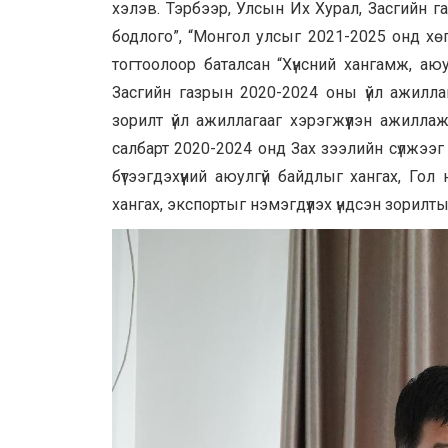
хэлэв. Тэрбээр, Улсын Их Хурал, Засгийн 
бодлого”, “Монгол улсыг 2021-2025 онд хөг
тогтоолоор баталсан “Хүнсний хангамж, аю
Засгийн газрын 2020-2024 оны үйл ажилла
зорилт үйл ажиллагааг хэрэгжүүлэн ажиллаж
салбарт 2020-2024 онд Зах зээлийн сүлжээг 
бүтээгдэхүүний аюулгүй байдлыг хангах, Гол
хангах, экспортыг нэмэгдүүлэх үндсэн зорилт