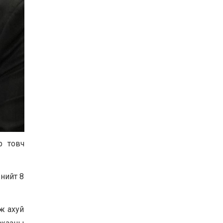
р товч
 нийт 8
ж ахуй