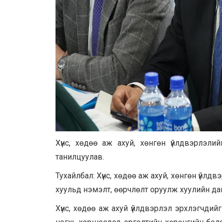
Хүнс, хөдөө аж ахуй, хөнгөн үйлдвэрлэли
танилцуулав.
Тухайлбал: Хүнс, хөдөө аж ахуй, хөнгөн үйлд
хуульд нэмэлт, өөрчлөлт оруулж хуулийн дав
Хүнс, хөдөө аж ахуй үйлдвэрлэл эрхлэгчдий