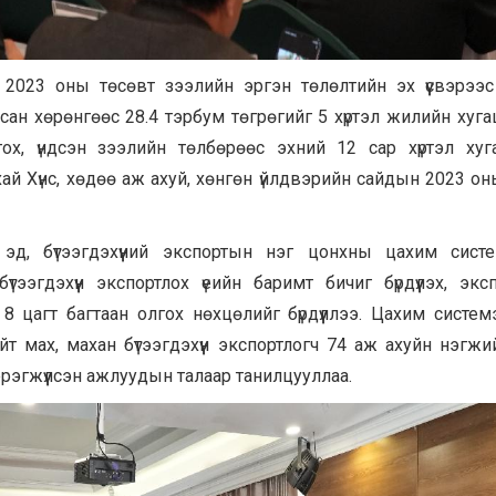
н 2023 оны төсөвт зээлийн эргэн төлөлтийн эх үүсвэрээс
сан хөрөнгөөс 28.4 тэрбум төгрөгийг 5 хүртэл жилийн хуга
ох, үндсэн зээлийн төлбөрөөс эхний 12 сар хүртэл хуг
ай Хүнс, хөдөө аж ахуй, хөнгөн үйлдвэрийн сайдын 2023 о
й эд, бүтээгдэхүүний экспортын нэг цонхны цахим систе
 бүтээгдэхүүн экспортлох үеийн баримт бичиг бүрдүүлэх, эк
 цагт багтаан олгох нөхцөлийг бүрдүүллээ. Цахим системэ
т мах, махан бүтээгдэхүүн экспортлогч 74 аж ахуйн нэгжи
эрэгжүүлсэн ажлуудын талаар танилцууллаа.