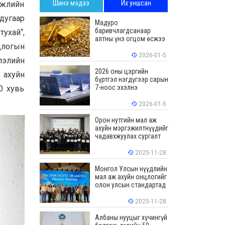
Шинэ мэдээ
Их уншсан
гжлийн
дугаар
Мадуро
баривчлагдсанаар
ухай“,
алтны үнэ огцом өсжээ
длогын
2026-01-5
лэлийн
2026 оны цэргийн
ж ахуйн
бүртгэл нэгдүгээр сарын
7-ноос эхэлнэ
00 хувь
2026-01-5
Орон нутгийн мал аж
ахуйн мэргэжилтнүүдийг
чадавхжуулах сургалт
зохион байгуулав
2025-11-28
Монгол Улсын нүүдлийн
мал аж ахуйн онцлогийг
олон улсын стандартад
тусгалаа
2025-11-28
Албаны нууцыг хүчингүй