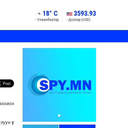
18° C
3593.93
- Улаанбаатар
- Доллар (USD)
зохион
луун үг