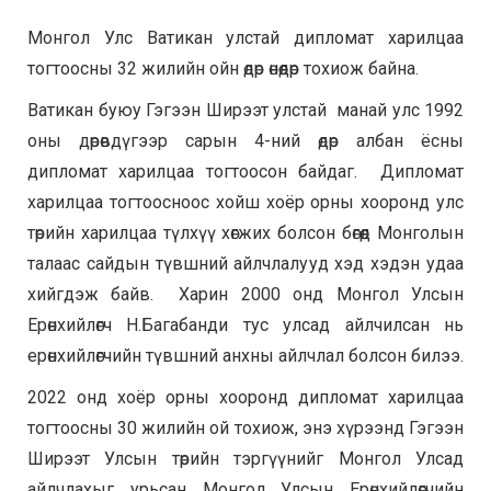
Монгол Улс Ватикан улстай дипломат харилцаа
тогтоосны 32 жилийн ойн өдөр өнөөдөр тохиож байна.
Ватикан буюу Гэгээн Ширээт улстай манай улс 1992
оны дөрөвдүгээр сарын 4-ний өдөр албан ёсны
дипломат харилцаа тогтоосон байдаг. Дипломат
харилцаа тогтоосноос хойш хоёр орны хооронд улс
төрийн харилцаа түлхүү хөгжих болсон бөгөөд Монголын
талаас сайдын түвшний айлчлалууд хэд хэдэн удаа
хийгдэж байв. Харин 2000 онд Монгол Улсын
Ерөнхийлөгч Н.Багабанди тус улсад айлчилсан нь
ерөнхийлөгчийн түвшний анхны айлчлал болсон билээ.
2022 онд хоёр орны хооронд дипломат харилцаа
тогтоосны 30 жилийн ой тохиож, энэ хүрээнд Гэгээн
Ширээт Улсын төрийн тэргүүнийг Монгол Улсад
айлчлахыг урьсан Монгол Улсын Ерөнхийлөгчийн