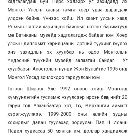
хадгалагдаж буй. Перс хэлээрх уг захидалд Их
Монгол Улсын хааны тамга хоёр удаа дарагдаж
үлдсэн байна. Үүнээс хойш Ил хаант улсын хаад
Ромын Паптай харилцаж байсныг нотлох баримтууд
мөн Ватиканы музейд хадгалагдаж байдаг юм. Хоёр
улсын дипломат харилцааны эртний түүхийг өгүүлэх
энэ захидлын эх хуулбар нь одоо Монголын
Үндэсний түүхийн музейд залаатай байдаг. Уг
хуулбарыг Апостолын нунци Жон Булайтис 1995 онд
Монгол Улсад зочлохдоо гардуулсан юм.
Гэгээн Ширээт Улс 1992 оноос хойш Монголд
хүмүүнлэгийн тусламж үзүүлсээр ирсэн бөгөөд нийт 20
гаруй төсөл Улаанбаатар хот, Төв, Өвөрхангай аймагт
хэрэгжүүлжээ. 1999-2000 оны өвлийн зудны
хохирлыг даван туулахад зориулан Пап II Иоанн
Павел хувиасаа 50 мянган ам. доллар хандивлаж