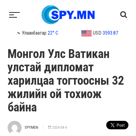
Улаанбаатар
22° C
USD
3593.87
Монгол Улс Ватикан
улстай дипломат
харилцаа тогтоосны 32
жилийн ой тохиож
байна
SPYMEN
2024-04-4