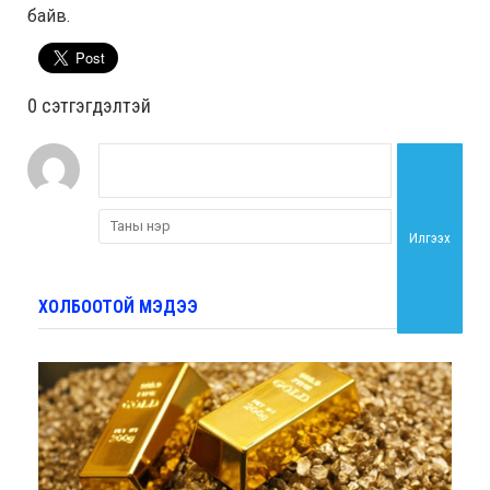
байв.
0 cэтгэгдэлтэй
Илгээх
ХОЛБООТОЙ МЭДЭЭ