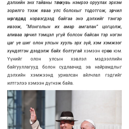
дэлхийн энх тайвны төлөө хувь нэмрээ оруулах эрхэм
зорилго тээж яваа улс болохыг тодотгож, зөрчил
мөргөлдөөнд нэрвэгдээд байгаа энэ дэлхийг тэнгэр
ивээж, “Монголын их амар амгалан” цогцолж,
аливаа зөрчил тэмцэл үгүй болсон байсан тэр нэгэн
цаг үе шиг олон улсын хууль эрх зүй, хэм хэмжээг
хүндэтгэн дээдэлж байх болтугай
хэмээн ерөөсөн юм.
Үүнийг олон улсын хэвлэл мэдээллийн
байгууллагууд болон судлаачид эв найрамдлыг
дэлхийн хэмжээнд уриалсан айлчлал гэдгийг
илтгэлээ хэмээн дүгнэж байв.