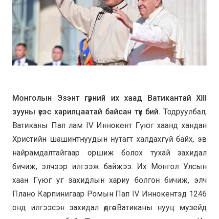
Монголын Эзэнт гүрний их хаад Ватикантай XIII
зууны үеэс харилцаатай байсан түүх бий.
Тодруулбал,
Ватиканы Пап лам IV Иннокент Гүюг хаанд хандан
Христийн шашинтнуудын нутагт халдахгүй байх, эв
найрамдалтайгаар оршиж болох тухай захидал
бичиж, элчээр илгээж байжээ. Их Монгол Улсын
хаан Гүюг уг захидлын хариу болгон бичиж, элч
Плано Карпинигаар Ромын Пап IV Иннокентэд 1246
онд илгээсэн захидал өдгөө Ватиканы нууц музейд