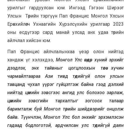
урилгыг гардуулсан юм. Ингээд Гэгээн Ширээт
Улсын Төрийн тэргүүн Пап Францис Монгол Улсын
Ерөнхийлөгч Ухнаагийн Хүрэлсүхийн урилгаар 2023
оны есдүгээр сард манай улсад анх удаа төрийн
айлчлал хийсэн юм.
Пап Францис айлчлалынхаа үеэр олон нийтэд
хандаж үг хэлэхдээ,
Монгол Улс өнөөдөр хүний эрхийг
дээдлэх, энх тайвныг цогцлоохын төлөө хүчин
чармайлтаараа Ази тивд төдийгүй олон улсын
тавцанд чухал үүрэг гүйцэтгэж байна гээд дэлхий
нийтэд цөмийн зэвсгээс ангид улс болохоо зарлаж,
цөмийн зэвсгийн тархалтыг зогсоох талаар
баримталж буй Монгол төрийн шийдвэрийг онцолж
байв. Түүнчлэн, Монгол Улс бол энхийг эрхэмлэсэн
гадаад бодлоготой, ардчилсан улс төдийгүй даян