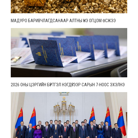
МАДУРО БАРИВЧЛАГДСАНААР АЛТНЫ ҮНЭ ОГЦОМ ӨСЖЭЭ
2026 ОНЫ ЦЭРГИЙН БҮРТГЭЛ НЭГДҮГЭЭР САРЫН 7-НООС ЭХЭЛНЭ