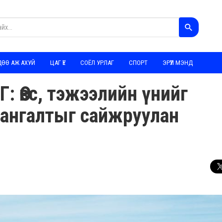
ДӨӨ АЖ АХУЙ
ЦАГ ҮЕ
СОЁЛ УРЛАГ
СПОРТ
ЭРҮҮЛ МЭНД
 Өвс, тэжээлийн үнийг
хангалтыг сайжруулан