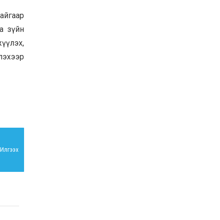
ХАНГАЙ, ЕРӨӨ, ОРХОН
айгаар
ХОНИНЫ АШИГ ШИМИЙГ
САЙЖРУУЛАХ, ТОО
а зүйн
ТОЛГОЙГ ӨСГӨХ
ЗОРИЛГООР ЗОХИОМОЛ
үүлэх,
2025-10-24
ХЭЭЛТҮҮЛГИЙН АЖЛЫГ
лэхээр
ХИЙЖ БАЙНА
Илгээх