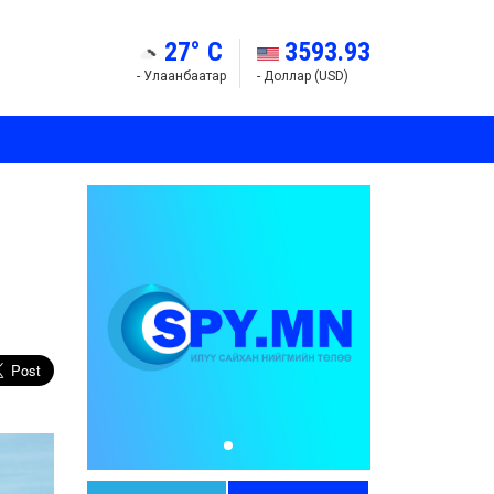
27° C
3593.93
- Улаанбаатар
- Доллар (USD)