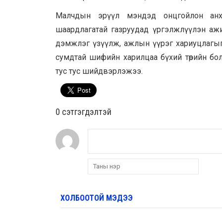
Малчдын эрүүл мэндэд онцгойлон анха
шаардлагатай газруудад үргэлжлүүлэн аж
дэмжлэг үзүүлж, ажлын үүрэг хариуцлагыг
сумдтай шифийн харилцаа бүхий төрийн бо
тус тус шийдвэрлэжээ.
0 cэтгэгдэлтэй
ХОЛБООТОЙ МЭДЭЭ