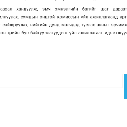
арал хандуулж, эмч эмнэлгийн багийг шат дараат
иллуулах, сумдын онцгой комиссын үйл ажиллагаанд арг
 сайжруулах, нийтийн дунд малчдад туслах аяныг эрчимж
лон төрийн бус байгууллагуудын үйл ажиллагааг идэвхжүү