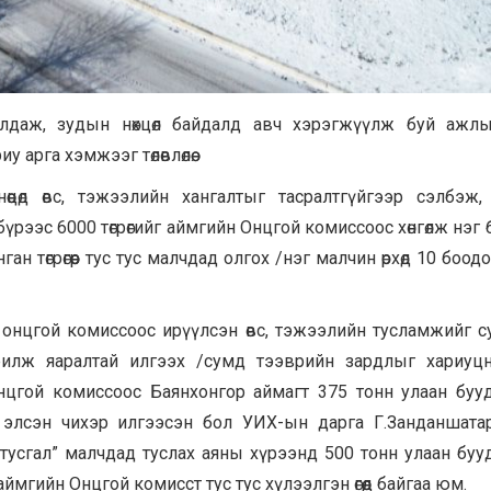
лдаж, зудын нөхцөл байдалд авч хэрэгжүүлж буй ажл
арга хэмжээг төлөвлөлөө.
өцөд өвс, тэжээлийн хангалтыг тасралтгүйгээр сэлбэж,
үрээс 6000 төгрөгийг аймгийн Онцгой комиссоос хөнгөлж нэг
ган төгрөгөөр тус тус малчдад олгох /нэг малчин өрхөд 10 боодол
онцгой комиссоос ирүүлсэн өвс, тэжээлийн тусламжийг 
арилж яаралтай илгээх /сумд тээврийн зардлыг хариуцн
нцгой комиссоос Баянхонгор аймагт 375 тонн улаан бууд
н элсэн чихэр илгээсэн бол УИХ-ын дарга Г.Занданшатар 
тусгал” малчдад туслах аяны хүрээнд 500 тонн улаан бууд
ймгийн Онцгой комисст тус тус хүлээлгэн өгөөд байгаа юм.