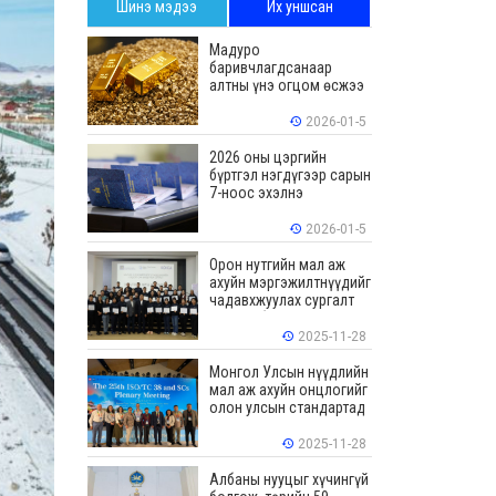
Шинэ мэдээ
Их уншсан
Мадуро
баривчлагдсанаар
алтны үнэ огцом өсжээ
2026-01-5
2026 оны цэргийн
бүртгэл нэгдүгээр сарын
7-ноос эхэлнэ
2026-01-5
Орон нутгийн мал аж
ахуйн мэргэжилтнүүдийг
чадавхжуулах сургалт
зохион байгуулав
2025-11-28
Монгол Улсын нүүдлийн
мал аж ахуйн онцлогийг
олон улсын стандартад
тусгалаа
2025-11-28
Албаны нууцыг хүчингүй