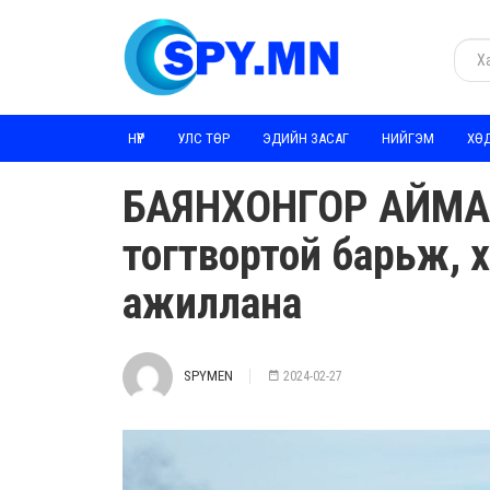
НҮҮР
УЛС ТӨР
ЭДИЙН ЗАСАГ
НИЙГЭМ
ХӨ
БАЯНХОНГОР АЙМАГ:
тогтвортой барьж, 
ажиллана
SPYMEN
2024-02-27