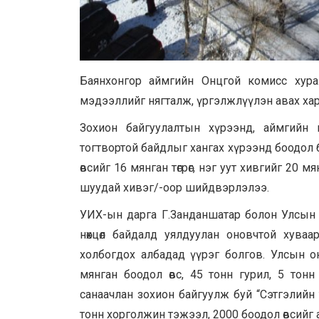
Баянхонгор аймгийн Онцгой комисс хура
мэдээллийг нягталж, үргэлжлүүлэн авах хариу 
Зохион байгуулалтын хүрээнд, аймгийн нө
тогтвортой байдлыг хангах хүрээнд боодол б
өвсийг 16 мянган төгрөг, нэг уут хивгийг 20 мян
шуудай хивэг/-оор шийдвэрлэлээ.
УИХ-ын дарга Г.Занданшатар болон Улсын 
нөхцөл байдалд уялдуулан оновчтой хува
холбогдох албадад үүрэг болгов. Улсын о
мянган боодол өвс, 45 тонн гурил, 5 тон
санаачлан зохион байгуулж буй “Сэтгэлийн 
тонн хорголжин тэжээл, 2000 боодол өвсийг а