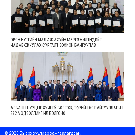
ОРОН НУТГИЙН МАЛ АЖ АХУЙН МЭРГЭЖИЛТНҮҮДИЙГ
ЧАДАВХЖУУЛАХ СУРГАЛТ ЗОХИОН БАЙГУУЛАВ
АЛБАНЫ НУУЦЫГ ХҮЧИНГҮЙ БОЛГОЖ, ТӨРИЙН 59 БАЙГУУЛЛАГЫН
882 МЭДЭЭЛЛИЙГ ИЛ БОЛГОНО
© 2026 Бүх эрх хуулиар хамгаалагдсан.