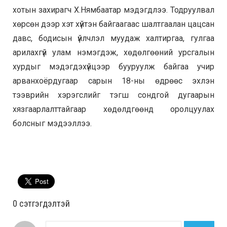
хотын захирагч Х.Нямбаатар мэдэгдлээ. Тодруулвал
хөрсөн дээр хэт хүйтэн байгаагаас шалтгаалан цацсан
давс, бодисын үйлчлэл муудаж халтиргаа, гулгаа
арилахгүй улам нэмэгдэж, хөдөлгөөний урсгалын
хурдыг мэдэгдэхүйцээр бууруулж байгаа учир
арванхоёрдугаар сарын 18-ны өдрөөс эхлэн
тээврийн хэрэгслийг тэгш сондгой дугаарын
хязгаарлалттайгаар хөдөлдгөөнд оролцуулах
болсныг мэдээллээ.
0 cэтгэгдэлтэй