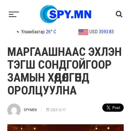
Улаанбаатар
26° C
USD
3593.83
МАРГААШНААС ЭХЛЭН
ТЭГШ СОНДГОЙГООР
ЗАМЫН ХӨДӨЛГӨӨНД
ОРОЛЦУУЛНА
SPYMEN
2023-12-17