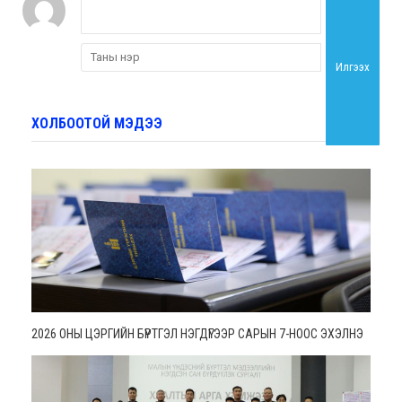
Илгээх
ХОЛБООТОЙ МЭДЭЭ
2026 ОНЫ ЦЭРГИЙН БҮРТГЭЛ НЭГДҮГЭЭР САРЫН 7-НООС ЭХЭЛНЭ