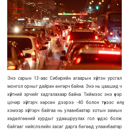
Энэ сарын 13-аас Сибирийн агаарын хүйтэн урсгал
монгол орныг дайран өнгөрч байна. Энэ нь цаашид ч
хүйтний эрчийг хадгалахаар байна. Тиймээс энэ үеэр
цочир хүйтэрч хөрсөн дээрээ -40 болон түүнээс илүү
хэмээр хүйтэрч байгаа нь улаанбаатар хотын замын
хөдөлгөөний хурдыг удаашруулах гол үндэс болж
байгааг нийслэлийн засаг дарга бөгөөд улаанбаатар