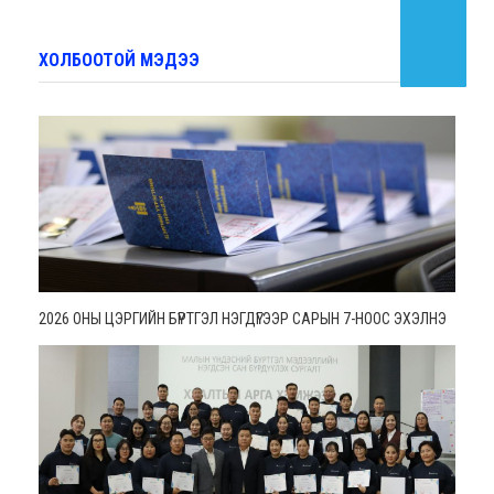
ХОЛБООТОЙ МЭДЭЭ
2026 ОНЫ ЦЭРГИЙН БҮРТГЭЛ НЭГДҮГЭЭР САРЫН 7-НООС ЭХЭЛНЭ