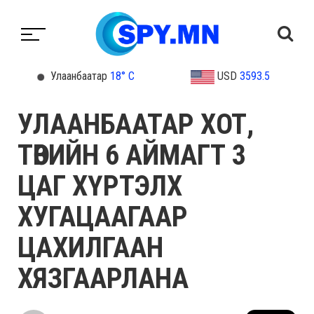
Улаанбаатар
18° C
USD
3593.5
УЛААНБААТАР ХОТ,
ТӨВИЙН 6 АЙМАГТ 3
ЦАГ ХҮРТЭЛХ
ХУГАЦААГААР
ЦАХИЛГААН
ХЯЗГААРЛАНА