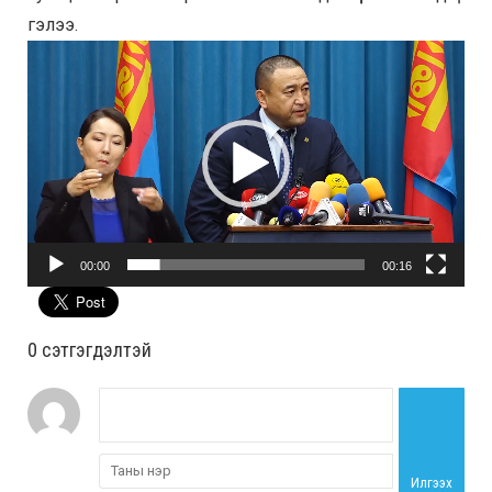
гэлээ.
Video
Player
00:00
00:16
0 cэтгэгдэлтэй
Илгээх