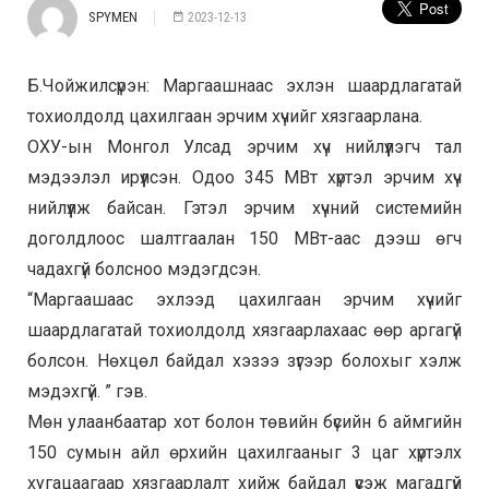
SPYMEN
2023-12-13
Б.Чойжилсүрэн: Маргаашнаас эхлэн шаардлагатай
тохиолдолд цахилгаан эрчим хүчийг хязгаарлана.
ОХУ-ын Монгол Улсад эрчим хүч нийлүүлэгч тал
мэдээлэл ирүүлсэн. Одоо 345 МВт хүртэл эрчим хүч
нийлүүлж байсан. Гэтэл эрчим хүчний системийн
доголдлоос шалтгаалан 150 МВт-аас дээш өгч
чадахгүй болсноо мэдэгдсэн.
“Маргаашаас эхлээд цахилгаан эрчим хүчийг
шаардлагатай тохиолдолд хязгаарлахаас өөр аргагүй
болсон. Нөхцөл байдал хэзээ зүгээр болохыг хэлж
мэдэхгүй. ” гэв.
Мөн улаанбаатар хот болон төвийн бүсийн 6 аймгийн
150 сумын айл өрхийн цахилгааныг 3 цаг хүртэлх
хугацаагаар хязгаарлалт хийж байдал үүсэж магадгүй