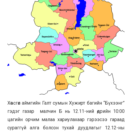
Хөвсгөл аймгийн Галт сумын Хужирт багийн “Бүхээнг”
гэдэг газар малчин Б нь 12.11-ний өдрийн 10:00
цагийн орчим малаа хариулахаар гэрээсээ гараад
сураггүй алга болсон тухай дуудлагыг 12.12-ны