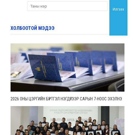
Илгээх
ХОЛБООТОЙ МЭДЭЭ
2026 ОНЫ ЦЭРГИЙН БҮРТГЭЛ НЭГДҮГЭЭР САРЫН 7-НООС ЭХЭЛНЭ