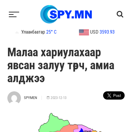
Улаанбаатар
25° C
USD
3593.93
Малаа хариулахаар
явсан залуу төөрч, амиа
алджээ
SPYMEN
2023-12-13