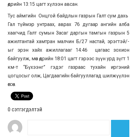
өдрийн 13:15 цагт хүлээн авсан.
Тус аймгийн Онцгой байдлын газрын Галт сум дахь
Гал түймэр унтраах, аврах 76 дугаар ангийн алба
хаагчид Галт сумын Засаг даргын тамгын газрын 5
ажилтантай хамтран малчин Б/27 настай, эрэгтэй/-
ыг эрэн хайх ажиллагааг 14:46 цагаас зохион
байгуулж, мөн өдрийн 18:01 цагт гэрээс зүүн урд зүгт 1
км-т “Бүхээнг” гэдэг газраас тухайн иргэний
цогцосыг олж, Цагдаагийн байгууллагад шилжүүлэн
өгсөн.
0 cэтгэгдэлтэй