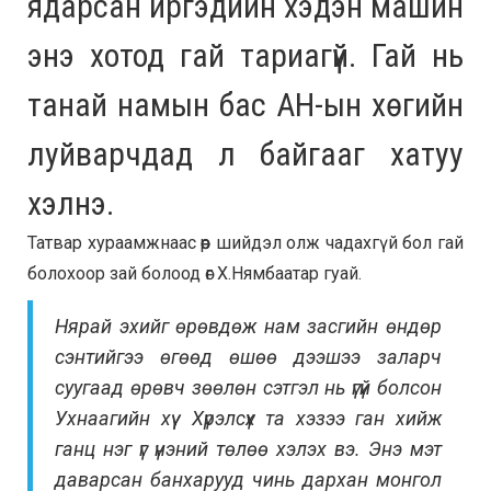
ядарсан иргэдийн хэдэн машин
энэ хотод гай тариагүй. Гай нь
танай намын бас АН-ын хөгийн
луйварчдад л байгааг хатуу
хэлнэ.
Татвар хураамжнаас өөр шийдэл олж чадахгүй бол гай
болохоор зай болоод өг Х.Нямбаатар гуай.
Нярай эхийг өрөвдөж нам засгийн өндөр
сэнтийгээ өгөөд өшөө дээшээ заларч
суугаад өрөвч зөөлөн сэтгэл нь үгүй болсон
Ухнаагийн хүү Хүрэлсүх та хэзээ ган хийж
ганц нэг үг үнэний төлөө хэлэх вэ. Энэ мэт
даварсан банхарууд чинь дархан монгол