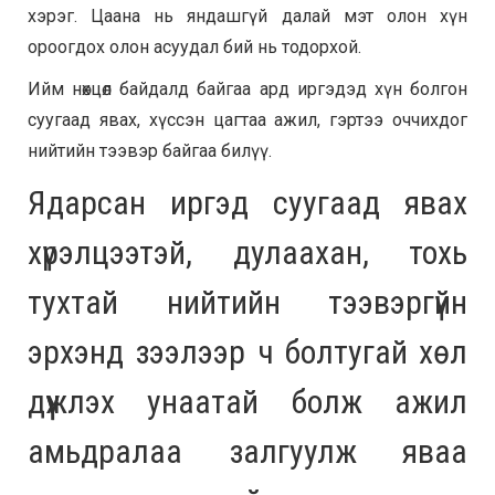
хэрэг. Цаана нь яндашгүй далай мэт олон хүн
ороогдох олон асуудал бий нь тодорхой.
Ийм нөхцөл байдалд байгаа ард иргэдэд хүн болгон
суугаад явах, хүссэн цагтаа ажил, гэртээ оччихдог
нийтийн тээвэр байгаа билүү.
Ядарсан иргэд суугаад явах
хүрэлцээтэй, дулаахан, тохь
тухтай нийтийн тээвэргүйн
эрхэнд зээлээр ч болтугай хөл
дүүжлэх унаатай болж ажил
амьдралаа залгуулж яваа