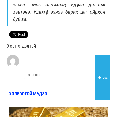
улсыг чинь идчихээд идүүрээ долоож
хэвтэнэ. Удахгүй эзнээ барих цаг ойрхон
буй за.
0 cэтгэгдэлтэй
Илгээх
ХОЛБООТОЙ МЭДЭЭ