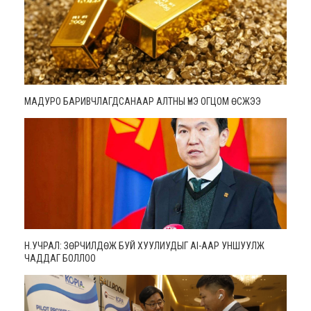
МАДУРО БАРИВЧЛАГДСАНААР АЛТНЫ ҮНЭ ОГЦОМ ӨСЖЭЭ
Н.УЧРАЛ: ЗӨРЧИЛДӨЖ БУЙ ХУУЛИУДЫГ AI-ААР УНШУУЛЖ
ЧАДДАГ БОЛЛОО