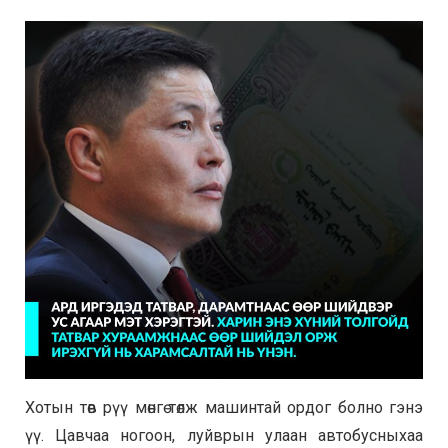
Хотын төв рүү мөнгө төлж машинтай ордог болно гэнэ
үү. Цавчаа ногоон, луйврын улаан автобусныхаа