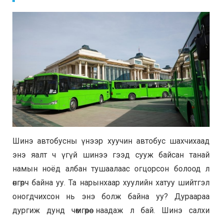
Шинэ автобусны үнээр хуучин автобус шахчихаад
энэ яалт ч үгүй шинээ гээд сууж байсан танай
намын ноёд албан тушаалаас огцорсон болоод л
өнгөрч байна уу. Та нарынхаар хуулийн хатуу шийтгэл
оногдчихсон нь энэ болж байна уу? Дураараа
дургиж дунд чөмгөөрөө наадаж л бай. Шинэ салхи