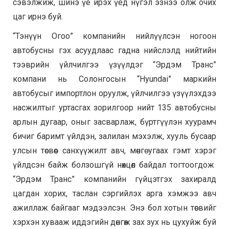
сэвэлжиж, шинэ үе ирэх үед нүгэл эзнээ олж очих
цаг ирнэ буй.
“Тэнүүн Огоо” компанийн нийлүүлсэн ногоон
автобусны гэх асуудлаас гадна нийслэлд нийтийн
тээврийн үйлчилгээ үзүүлдэг “Эрдэм Транс”
компани нь Солонгосын “Hyundai” маркийн
автобусыг импортлон оруулж, үйлчилгээ үзүүлэхдээ
насжилтыг уртасгах зорилгоор нийт 135 автобусны
арлын дугаар, оныг засварлаж, бүртгүүлэн хуурамч
бичиг баримт үйлдэн, залилан мэхэлж, хууль бусаар
улсын төсвөөс санхүүжилт авч, мөнгө угаах гэмт хэрэг
үйлдсэн байж болзошгүй нөхцөл байдал тогтоогдож
“Эрдэм Транс” компанийн гүйцэтгэх захиралд
цагдан хорих, таслан сэргийлэх арга хэмжээ авч
ажиллаж байгааг мэдээлсэн. Энэ бол хотын төсвийг
хэрхэн хувааж иддэгийн дөнгөж зах зух нь цухуйж буй