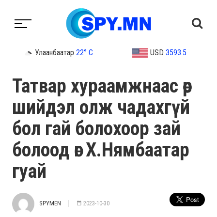
Улаанбаатар
22° C
USD
3593.5
Татвар хураамжнаас өөр
шийдэл олж чадахгүй
бол гай болохоор зай
болоод өг Х.Нямбаатар
гуай
SPYMEN
2023-10-30