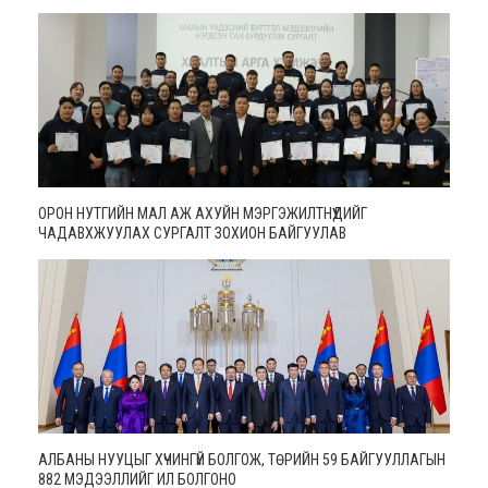
ОРОН НУТГИЙН МАЛ АЖ АХУЙН МЭРГЭЖИЛТНҮҮДИЙГ
ЧАДАВХЖУУЛАХ СУРГАЛТ ЗОХИОН БАЙГУУЛАВ
АЛБАНЫ НУУЦЫГ ХҮЧИНГҮЙ БОЛГОЖ, ТӨРИЙН 59 БАЙГУУЛЛАГЫН
882 МЭДЭЭЛЛИЙГ ИЛ БОЛГОНО