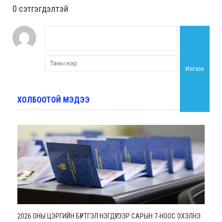
0 cэтгэгдэлтэй
Илгээх
ХОЛБООТОЙ МЭДЭЭ
2026 ОНЫ ЦЭРГИЙН БҮРТГЭЛ НЭГДҮГЭЭР САРЫН 7-НООС ЭХЭЛНЭ