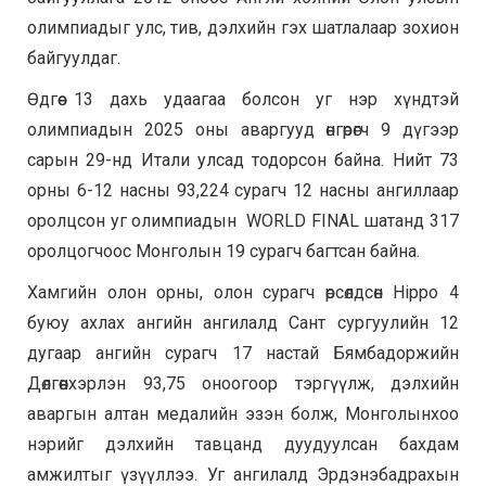
олимпиадыг улс, тив, дэлхийн гэх шатлалаар зохион
байгуулдаг.
Өдгөө 13 дахь удаагаа болсон уг нэр хүндтэй
олимпиадын 2025 оны аваргууд өнгөрөгч 9 дүгээр
сарын 29-нд Итали улсад тодорсон байна. Нийт 73
орны 6-12 насны 93,224 сурагч 12 насны ангиллаар
оролцсон уг олимпиадын WORLD FINAL шатанд 317
оролцогчоос Монголын 19 сурагч багтсан байна.
Хамгийн олон орны, олон сурагч өрсөлдсөн Hippo 4
буюу ахлах ангийн ангилалд Сант сургуулийн 12
дугаар ангийн сурагч 17 настай Бямбадоржийн
Дөлгөөнхэрлэн 93,75 оноогоор тэргүүлж, дэлхийн
аваргын алтан медалийн эзэн болж, Монголынхоо
нэрийг дэлхийн тавцанд дуудуулсан бахдам
амжилтыг үзүүллээ. Уг ангилалд Эрдэнэбадрахын