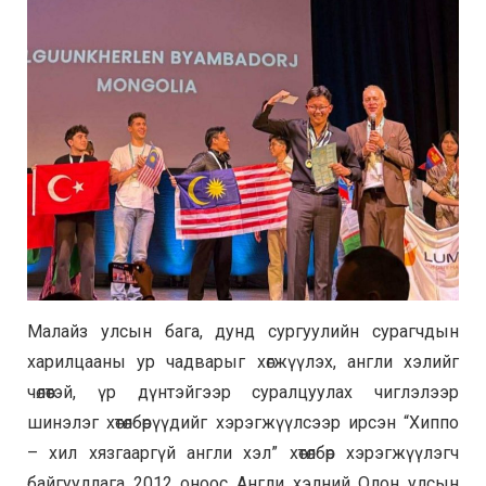
Малайз улсын бага, дунд сургуулийн сурагчдын
харилцааны ур чадварыг хөгжүүлэх, англи хэлийг
чөлөөтэй, үр дүнтэйгээр суралцуулах чиглэлээр
шинэлэг хөтөлбөрүүдийг хэрэгжүүлсээр ирсэн “Хиппо
– хил хязгааргүй англи хэл” хөтөлбөр хэрэгжүүлэгч
байгууллага 2012 оноос Англи хэлний Олон улсын