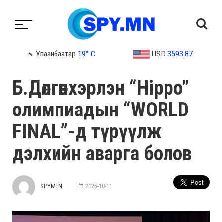
Улаанбаатар
19° C
USD
3593.87
Б.Дөлгөөнхэрлэн “Hippo”
олимпиадын “WORLD
FINAL”-д түрүүлж
дэлхийн аварга болов
SPYMEN
2025-10-11