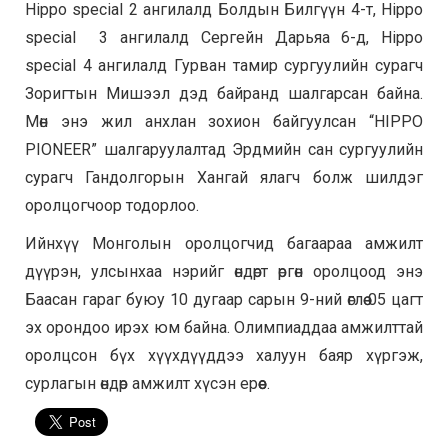
Hippo special 2 ангилалд Болдын Билгүүн 4-т, Hippo
special 3 ангилалд Сергейн Дарьяа 6-д, Hippo
special 4 ангилалд Гурван тамир сургуулийн сурагч
Зоригтын Мишээл дэд байранд шалгарсан байна.
Мөн энэ жил анхлан зохион байгуулсан “HIPPO
PIONEER” шалгаруулалтад Эрдмийн сан сургуулийн
сурагч Гандолгорын Хангай ялагч болж шилдэг
оролцогчоор тодорлоо.
Ийнхүү Монголын оролцогчид багаараа амжилт
дүүрэн, улсынхаа нэрийг өндөрт өргөн оролцоод энэ
Баасан гараг буюу 10 дугаар сарын 9-ний өглөө 05 цагт
эх орондоо ирэх юм байна. Олимпиаддаа амжилттай
оролцсон бүх хүүхдүүддээ халуун баяр хүргэж,
сурлагын өндөр амжилт хүсэн ерөөе.