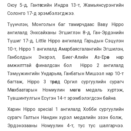
Оюу 5-д, Гантөгсийн Индра 13-т, Жамьянсүрэнгийн
Солонго 17-д эрэмбэлэгджээ.
Түүнчлэн, Монголын баг тамирчдаас Ваву Hippo
ангилалд Энхсайханы Эгшиглэн 8-д, Ган-Эрдэнийн
Түшиг 17-д, Little Hippo ангилалд Гарьдын Сэцүлэн
10-т, Hippo 1 ангилалд Амарбаясгалангийн Эгшилэн,
Ганболдын Энэрэл, Биег-Алийн Аз-Ерөөе нар
амжилттай финалдсан бол Hippo 2 ангилалд
Тэмүүжингийн Ундарьяа, Ганбатын Мишээл нар 10-т
багтаж, Hippo 3 төрөлд Оргил сургуулийн сурагч
Мөнхбаатарын Номиулин мөнгөн медаль хүртэж,
Түвшинтулгын Есүгэн 14-т эрэмбэлэгдсэн байна.
Харин Hippo special 1 ангилалд Хобби сургуулийн
сурагч Галтын Нандин хүрэл медалийн эзэн болж,
Эрдэнэзааны Номуулин 4-т, тус тус шалгарчээ.