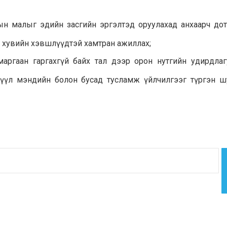
дын малыг эдийн засгийн эргэлтэд оруулахад анхаарч до
д хувийн хэвшлүүдтэй хамтран ажиллах;
аргаан гаргахгүй байх тал дээр орон нутгийн удирдлаг
рүүл мэндийн болон бусад тусламж үйлчилгээг түргэн ш