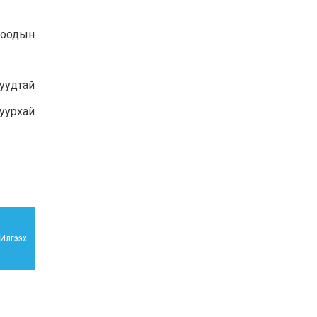
тоодын
уудтай
уурхай
Илгээх