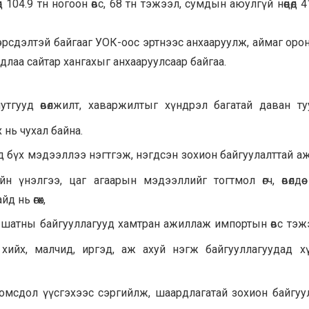
д 104.9 тн ногоон өвс, 68 тн тэжээл, сумдын аюулгүй нөөцөд 4
эрсдэлтэй байгааг УОК-оос эртнээс анхааруулж, аймаг орон
йдлаа сайтар хангахыг анхааруулсаар байгаа.
утгууд өвөлжилт, хаваржилтыг хүндрэл багатай даван ту
ах нь чухал байна.
д бүх мэдээллээ нэгтгэж, нэгдсэн зохион байгуулалттай аж
 үнэлгээ, цаг агаарын мэдээллийг тогтмол өгч, өвөлдөө 
д нь өгөх,
х шатны байгууллагууд хамтран ажиллаж импортын өвс тэж
хийх, малчид, иргэд, аж ахуй нэгж байгууллагуудад х
л хомсдол үүсгэхээс сэргийлж, шаардлагатай зохион байгуу