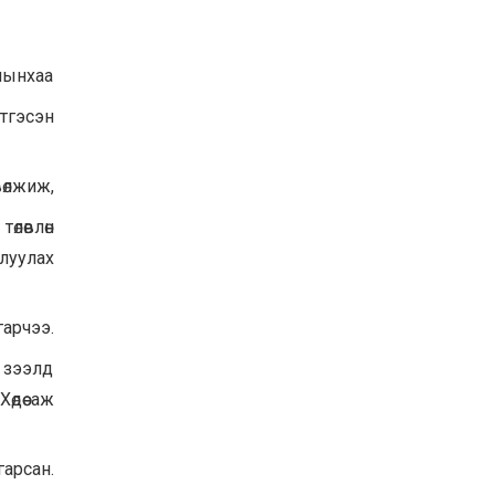
ХАНГАЙ, ЕРӨӨ, ОРХОН
ХОНИНЫ АШИГ ШИМИЙГ
САЙЖРУУЛАХ, ТОО
алынхаа
ТОЛГОЙГ ӨСГӨХ
ЗОРИЛГООР ЗОХИОМОЛ
2025-10-24
ХЭЭЛТҮҮЛГИЙН АЖЛЫГ
лтгэсэн
ХИЙЖ БАЙНА
өлжиж,
өлөвлөн
луулах
арчээ.
 зээлд
дөө аж
гарсан.