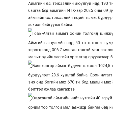
Аймгийн өвс, тэжээлийн аюулгүй нөөцөд 190 тн ө
байгаа бөгөөд аймгийн ИТХ-аар 2025 оны 09 д
аймгийн өвс, тэжээлийн нөөцийг нэмж бүрдүү
зохион байгуулж байна.
Говь-Алтай аймагт хонин толгойд шилжүү
Аймгийн аюулгүйн нөөцөд 50 тн тэжээл, сум
хэрэгцээнд 306,7 мянган толгой мал, зах зэ
малыг эдийн засгийн эргэлтэд оруулахаар б
Баянхонгор аймаг бүдүүн тэжээл 1024,5 тн,
бүрдүүлэлт 23.6 хувьтай байна. Орон нутаг
энэ онд богийн мах 670 тн, бод малын мах 33
бэлтгэл ажлаа хангажээ.
Өвөрхангай аймгийн нийт нутгийн 40 гаруй 
орчим тоо толгой мал өвөлжихөөр байгаа бөгө