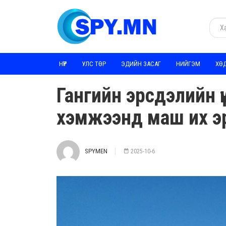
НҮҮР
УЛС ТӨР
ЭДИЙН ЗАСАГ
НИЙГЭМ
ХӨ
Гангийн эрсдэлийн ү
хэмжээнд маш их эр
SPYMEN
2025-10-6