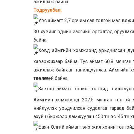
ажиллаж байна.
Тодруулбал;
Увс аймагт 2,7 орчим сая толгой мал өвөл
30 хувийг эдийн засгийн эргэлтэд оруулахаа
байна.
Ховд аймгийн хэмжээнд урьдчилсан дүнг
хаваржихаар байна. Тус аймаг 60,8 мянган т
ажиллаж байгааг танилцууллаа. Аймгийн х
төлөвлөгөөтэй байна.
Завхан аймагт хонин толгойд шилжүүлсн
Аймгийн хэмжээнд 207.5 мянган толгой м
нийлүүлэх урьдчилсан судалгаа гараад байн
ахуйн биржээр дамжуулан 450 тн өвс, 45 тн 
Баян-Өлгий аймагт энэ жил хонин толгойд