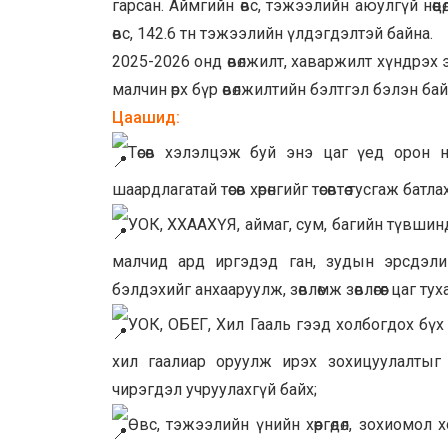
гарсан. Аймгийн өвс, тэжээлийн аюулгүй нөөцө
өвс, 142.6 тн тэжээлийн үлдэгдэлтэй байна.
2025-2026 онд өвөлжилт, хаваржилт хүндрэх 
малчин өрх бүр өвөлжилтийн бэлтгэл бэлэн ба
Цаашид:
Төсөв хэлэлцэж буй энэ цаг үед орон н
шаардлагатай төсөв хөрөнгийг төсөвтөө тусгаж батл
УОК, ХХААХҮЯ, аймаг, сум, багийн түвшин
малчид ард иргэдэд ган, зудын эрсдэлийн
бэлдэхийг анхааруулж, зөвлөмж зөвлөгөөг цаг тухай
УОК, ОБЕГ, Хил Гааль гээд холбогдох бү
хил гаалиар оруулж ирэх зохицуулалтыг 
чирэгдэл учруулахгүй байх;
Өвс, тэжээлийн үнийн хөөргөдөл, зохиомо