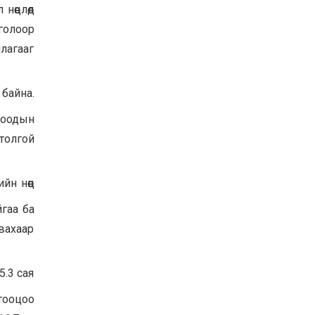
өөцлөөд
тголоор
ллагааг
байна.
отоодын
 толгой
йн нөөц
гаа ба
авахаар
5.3 сая
 тооцоо