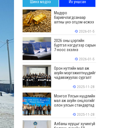
Шинэ мэдээ
Их уншсан
Мадуро
баривчлагдсанаар
алтны үнэ огцом өсжээ
2026-01-5
2026 оны цэргийн
бүртгэл нэгдүгээр сарын
7-ноос эхэлнэ
2026-01-5
Орон нутгийн мал аж
ахуйн мэргэжилтнүүдийг
чадавхжуулах сургалт
зохион байгуулав
2025-11-28
Монгол Улсын нүүдлийн
мал аж ахуйн онцлогийг
олон улсын стандартад
тусгалаа
2025-11-28
Албаны нууцыг хүчингүй