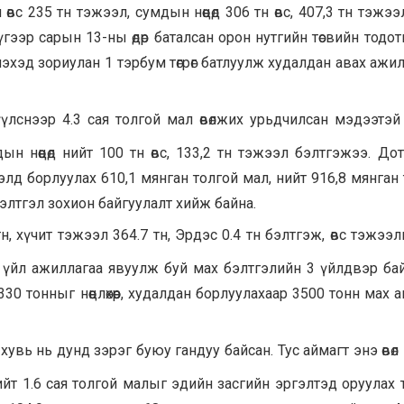
вс 235 тн тэжээл, сумдын нөөцөд 306 тн өвс, 407,3 тн тэжээл н
үгээр сарын 13-ны өдөр баталсан орон нутгийн төсвийн тодо
лэхэд зориулан 1 тэрбум төгрөг батлуулж худалдан авах ажи
лснээр 4.3 сая толгой мал өвөлжих урьдчилсан мэдээтэй 
дын нөөцөд нийт 100 тн өвс, 133,2 тн тэжээл бэлтгэжээ. Д
элд борлуулах 610,1 мянган толгой мал, нийт 916,8 мянган
элтгэл зохион байгуулалт хийж байна.
 хүчит тэжээл 364.7 тн, Эрдэс 0.4 тн бэлтгэж, өвс тэжээли
т үйл ажиллагаа явуулж буй мах бэлтгэлийн 3 үйлдвэр бай
0 тонныг нөөцлөхөөр, худалдан борлуулахаар 3500 тонн мах 
хувь нь дунд зэрэг буюу гандуу байсан. Тус аймагт энэ өвөл 
өд нийт 1.6 сая толгой малыг эдийн засгийн эргэлтэд оруулах