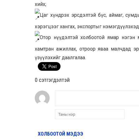
хийх;
Цаг хүндрэх эрсдэлтэй бүс, аймаг, сум
хэрэгцээг хангах, экспортыг нэмэгдүүлэхэ
Отор нүүдэлтэй холбоотой ямар нэгэн м
хамтран ажиллах, отроор яваа малчдад э
үзүүлэхийг даалгалаа.
0 cэтгэгдэлтэй
ХОЛБООТОЙ МЭДЭЭ