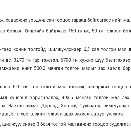
жиж, хаваржих урьдчилсан тооцоо гараад байгаагаас нийт м
р болсон. Өнөөдрийн байдлаар 160 тн өвс, 50 тн тэжээл бэ
ээр хонин толгойд шилжүүлснээр 6,3 сая толгой мал өв
н өвс, 3270 тн гар тэжээл, 6790 тн хужир шүү бэлтгэхээр т
эмжээнд нийт 500,0 мянган толгой малыг зах зээлд бор
ээр 6.0 сая тоо толгой мал өвөлжиж, хаваржих тооцоо г
ал хүнсэнд хэрэгцээлэх, 493.5 мянган толгой мал зах
а. Завхан аймаг Дорнод, Хэнтий, Сүхбаатар аймгуудаас Хө
хивэг, 5 тн хорголжин тэжээл авах захиалгаа хүргүүлжээ.
 шилжүүлснээр 3.6сая толгой мал өвөлжих тооцоо судалгаа 