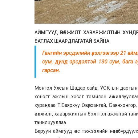
АЙМГУУД ӨВӨЛЖИЛТ ХАВАРЖИЛТЫН ХҮНДР
БАТЛАХ ШААРДЛАГАТАЙ БАЙНА
Гангийн эрсдэлийн үнэлгээгээр 21 ай
сум, дунд эрсдэлтэй 130 сум, бага 
гарсан.
Монгол Улсын Шадар сайд, УОК-ын даргын ху
хоногт ажлын хэсэг томилон ажиллууллаа.
хурандаа Т.Баярхүү Өвөрхангай, Баянхонгор
өвөлжилт, хаваржилтын бэлтгэл ажилтай тан
танилцууллаа.
Баруун аймгууд өвс тэжээлийн нөөцөө бүрдү