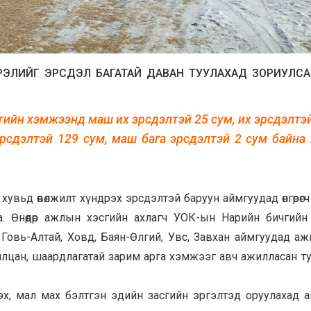
ЭЛИЙГ ЭРСДЭЛ БАГАТАЙ ДАВАН ТУУЛАХАД ЗОРИУЛСАН 
мгийн хэмжээнд маш их эрсдэлтэй 25 сум, их эрсдэлтэ
эрсдэлтэй 129 сум, маш бага эрсдэлтэй 2 сум байна
вьд өвөлжилт хүндрэх эрсдэлтэй баруун аймгуудад өнгөрөг
 Өнөөдөр ажлын хэсгийн ахлагч УОК-ын Нарийн бичгийн 
, Говь-Алтай, Ховд, Баян-Өлгий, Увс, Завхан аймгуудад а
илцан, шаардлагатай зарим арга хэмжээг авч ажилласан ту
үлэх, мал мах бэлтгэн эдийн засгийн эргэлтэд оруулахад 