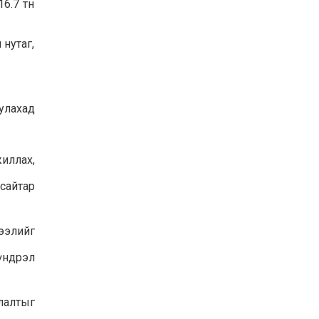
16.7 тн
 нутаг,
улахад
иллах,
сайтар
ээлийг
үндрэл
лалтыг