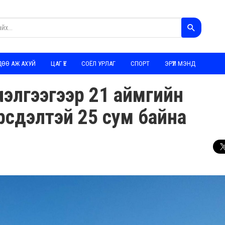
ДӨӨ АЖ АХУЙ
ЦАГ ҮЕ
СОЁЛ УРЛАГ
СПОРТ
ЭРҮҮЛ МЭНД
нэлгээгээр 21 аймгийн
сдэлтэй 25 сум байна