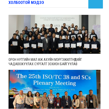
ХОЛБООТОЙ МЭДЭЭ
ОРОН НУТГИЙН МАЛ АЖ АХУЙН МЭРГЭЖИЛТНҮҮДИЙГ
ЧАДАВХЖУУЛАХ СУРГАЛТ ЗОХИОН БАЙГУУЛАВ