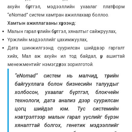
ахуйн бүртгэл, мэдээллийн ухаалаг платформ
“eNomad” систем хамтран ажиллахаар боллоо.
Хамтын ажиллагааны хүрээнд:
Малын гарал үүслийн бүртгэл, хяналтыг сайжруулах,
Үржлийн мэдээллийг цахимжуулах,
Дата шинжилгээнд суурилсан шийдвэр гаргалт
хийх, Мал аж ахуйн ил тод байдал, үр ашигтай
менежментийг нэмэгдүүлэх зорилготой.
“eNomad” систем нь малчид, төрийн
байгууллага болон бизнесийн талуудыг
холбосон, ухаалаг бүртгэл, блокчейн
технологи, дата анализ дээр суурилсан
цогц шийдэл юм. Тус системийн
нэвтрэлтээр малын гарал үүслийг бүрэн
хяналттай болгох, генетик мэдээллийг