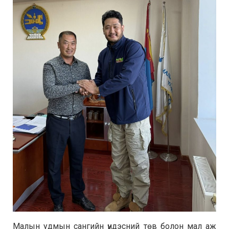
Малын удмын сангийн үндэсний төв болон мал аж