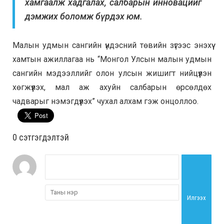
хамгаалж хадгалах, салбарын инновацийг
дэмжих боломж бүрдэх юм.
Малын удмын сангийн үндэсний төвийн зүгээс энэхүү
хамтын ажиллагаа нь “Монгол Улсын малын удмын
сангийн мэдээллийг олон улсын жишигт нийцүүлэн
хөгжүүлэх, мал аж ахуйн салбарын өрсөлдөх
чадварыг нэмэгдүүлэх” чухал алхам гэж онцоллоо.
0 cэтгэгдэлтэй
Илгээх