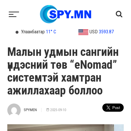
Улаанбаатар
11° C
USD
3593.87
Малын удмын сангийн
үндэсний төв “eNomad”
системтэй хамтран
ажиллахаар боллоо
SPYMEN
2025-09-10