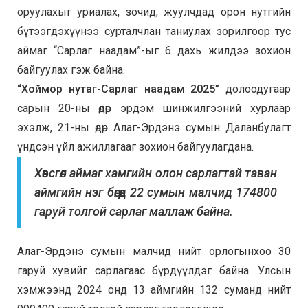
оруулахыг уриалах, зочид, жуулчдад орон нутгийн
бүтээгдэхүүнээ сурталчлан таниулах зорилгоор тус
аймаг “Сарлаг наадам”-ыг 6 дахь жилдээ зохион
байгуулах гэж байна.
“Хоймор нутаг-Сарлаг наадам 2025”
долоодугаар
сарын 20-ны өдөр эрдэм шинжилгээний хурлаар
эхэлж, 21-ны өдөр Алаг-Эрдэнэ сумын Даланбулагт
үндсэн үйл ажиллагааг зохион байгуулагдана.
Хөвсгөл аймаг хамгийн олон сарлагтай таван
аймгийн нэг бөгөөд 22 сумын малчид 174800
гаруй толгой сарлаг маллаж байна.
Алаг-Эрдэнэ сумын малчид нийт орлогынхоо 30
гаруй хувийг сарлагаас бүрдүүлдэг байна. Улсын
хэмжээнд 2024 онд 13 аймгийн 132 суманд нийт