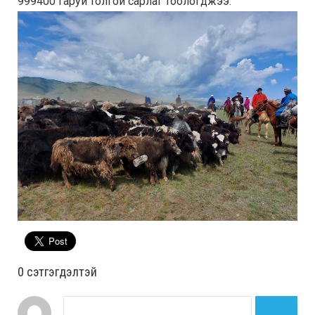
999400 гаруй толгой сарлаг тоологджээ.
0 cэтгэгдэлтэй