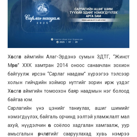
Хөвсгөл аймгийн Алаг-Эрдэнэ сумын ЗДТГ, “Жинст
Мөрөн” ХХК хамтран 2014 оноос санаачлан зохион
байгуулж ирсэн “Сарлаг наадам” хүрээгээ тэлсээр
холын гийчдийн хоймор нутгийг зорин ирж үздэг
Хөвсгөл аймгийн томоохон баяр наадмын нэг болоод
байгаа юм.
Сарлагийн үнэ цэнийг таниулах, ашиг шимийг
нэмэгдүүлэх, байгаль орчинд ээлтэй уламжлалт мал
ахуй, нүүдэлчин өв соёлоо хадгалан хамгаалж, уур
амьсгалын өөрчлөлтийг сааруулахад хувь нэмрээ