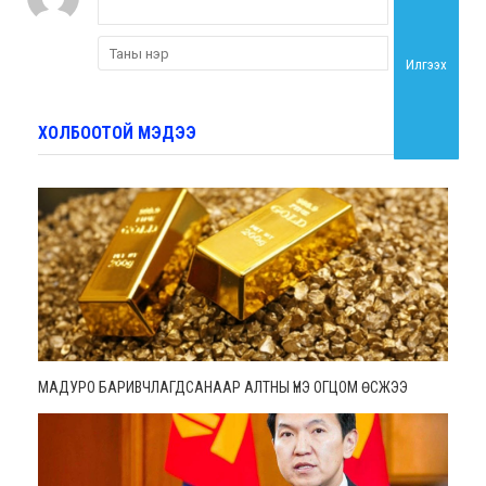
Илгээх
ХОЛБООТОЙ МЭДЭЭ
МАДУРО БАРИВЧЛАГДСАНААР АЛТНЫ ҮНЭ ОГЦОМ ӨСЖЭЭ