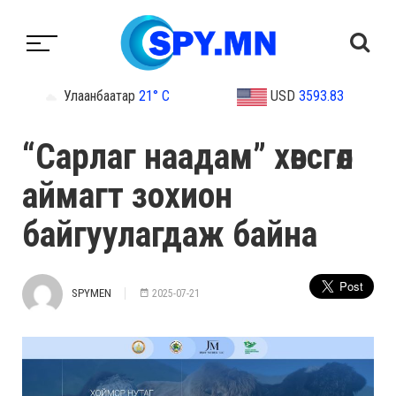
Улаанбаатар
21° C
USD
3593.83
“Сарлаг наадам” хөвсгөл
аймагт зохион
байгуулагдаж байна
SPYMEN
2025-07-21