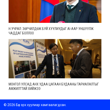
Н.УЧРАЛ: ЗӨРЧИЛДӨЖ БУЙ ХУУЛИУДЫГ AI-ААР УНШУУЛЖ
ЧАДДАГ БОЛЛОО
МОНГОЛ УЛСАД АНХ УДАА ЦАГААН БУДААНЫ ТАРИАЛАЛТЫГ
АМЖИЛТТАЙ ХИЙЖЭЭ
© 2026 Бүх эрх хуулиар хамгаалагдсан.