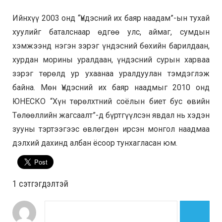
Ийнхүү 2003 онд “Үндэсний их баяр наадам”-ын тухай
хуулийг баталснаар өдгөө улс, аймаг, сумдын
хэмжээнд нэгэн зэрэг үндэсний бөхийн барилдаан,
хурдан морины уралдаан, үндэсний сурын харваа
зэрэг төрөлд ур ухаанаа уралдуулан тэмдэглэж
байна. Мөн Үндэсний их баяр наадмыг 2010 онд
ЮНЕСКО “Хүн төрөлхтний соёлын биет бус өвийн
Төлөөллийн жагсаалт”-д бүртгүүлсэн явдал нь хэдэн
зууны тэртээгээс өвлөгдөн ирсэн монгол наадмаа
дэлхий дахинд албан ёсоор тунхагласан юм.
1 сэтгэгдэлтэй