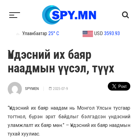
Улаанбаатар
25° C
USD
3593.93
Үндэсний их баяр
наадмын үүсэл, түүх
SPYMEN
2025-07-9
“Үндэсний их баяр наадам нь Монгол Улсын тусгаар
тогтнол, бүрэн эрхт байдлыг бэлгэдсэн үндэсний
уламжлалт их баяр мөн.” – Үндэсний их баяр наадмын
тухай хуулиас.