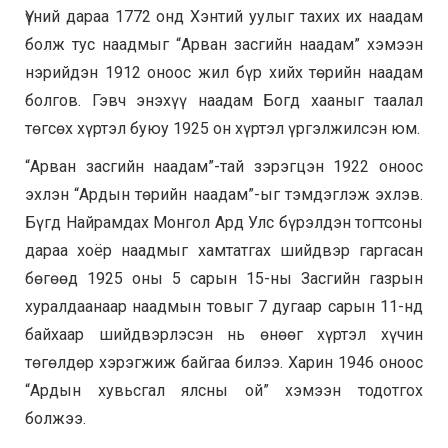
Үүний дараа 1772 онд Хэнтий уулыг тахих их наадам
болж тус наадмыг “Арван засгийн наадам” хэмээн
нэрийдэн 1912 оноос жил бүр хийх төрийн наадам
болгов. Гэвч энэхүү наадам Богд хааныг таалал
төгсөх хүртэл буюу 1925 он хүртэл үргэлжилсэн юм.
“Арван засгийн наадам”-тай зэрэгцэн 1922 оноос
эхлэн “Ардын төрийн наадам”-ыг тэмдэглэж эхлэв.
Бүгд Найрамдах Монгол Ард Улс бүрэлдэн тогтсоны
дараа хоёр наадмыг хамтатгах шийдвэр гаргасан
бөгөөд 1925 оны 5 сарын 15-ны Засгийн газрын
хуралдаанаар наадмын товыг 7 дугаар сарын 11-нд
байхаар шийдвэрлэсэн нь өнөөг хүртэл хүчин
төгөлдөр хэрэгжиж байгаа билээ. Харин 1946 оноос
“Ардын хувьсгал ялсны ой” хэмээн тодотгох
болжээ.