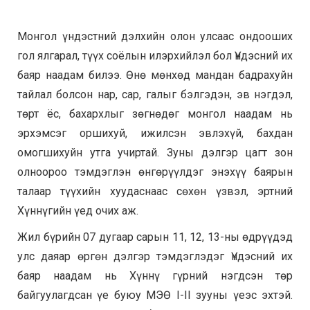
Монгол үндэстний дэлхийн олон улсаас ондооших
гол ялгарал, түүх соёлын илэрхийлэл бол Үндэсний их
баяр наадам билээ. Өнө мөнхөд мандан бадрахуйн
тайлал болсон нар, сар, галыг бэлгэдэн, эв нэгдэл,
төрт ёс, бахархлыг зөгнөдөг монгол наадам нь
эрхэмсэг оршихуй, ижилсэн эвлэхүй, бахдан
омогшихуйн утга учиртай. Зуны дэлгэр цагт зон
олноороо тэмдэглэн өнгөрүүлдэг энэхүү баярын
талаар түүхийн хуудаснаас сөхөн үзвэл, эртний
Хүннүгийн үед очих аж.
Жил бүрийн 07 дугаар сарын 11, 12, 13-ны өдрүүдэд
улс даяар өргөн дэлгэр тэмдэглэдэг Үндэсний их
баяр наадам нь Хүннү гүрний нэгдсэн төр
байгуулагдсан үе буюу МЭӨ I-II зууны үеэс эхтэй.