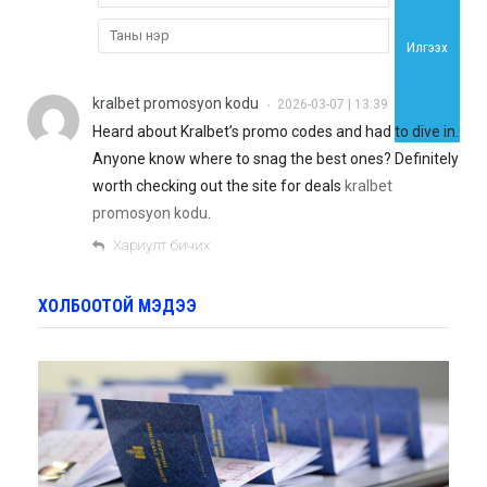
Илгээх
kralbet promosyon kodu
2026-03-07 | 13:39
•
Heard about Kralbet’s promo codes and had to dive in.
Anyone know where to snag the best ones? Definitely
worth checking out the site for deals
kralbet
promosyon kodu
.
Хариулт бичих
ХОЛБООТОЙ МЭДЭЭ