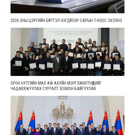
2026 ОНЫ ЦЭРГИЙН БҮРТГЭЛ НЭГДҮГЭЭР САРЫН 7-НООС ЭХЭЛНЭ
ОРОН НУТГИЙН МАЛ АЖ АХУЙН МЭРГЭЖИЛТНҮҮДИЙГ
ЧАДАВХЖУУЛАХ СУРГАЛТ ЗОХИОН БАЙГУУЛАВ