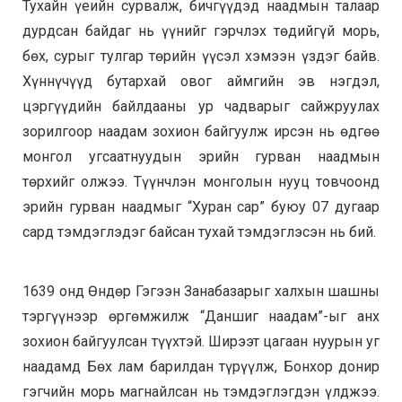
Тухайн үеийн сурвалж, бичгүүдэд наадмын талаар
дурдсан байдаг нь үүнийг гэрчлэх төдийгүй морь,
бөх, сурыг тулгар төрийн үүсэл хэмээн үздэг байв.
Хүннүчүүд бутархай овог аймгийн эв нэгдэл,
цэргүүдийн байлдааны ур чадварыг сайжруулах
зорилгоор наадам зохион байгуулж ирсэн нь өдгөө
монгол угсаатнуудын эрийн гурван наадмын
төрхийг олжээ. Түүнчлэн монголын нууц товчоонд
эрийн гурван наадмыг “Хуран сар” буюу 07 дугаар
сард тэмдэглэдэг байсан тухай тэмдэглэсэн нь бий.
1639 онд Өндөр Гэгээн Занабазарыг халхын шашны
тэргүүнээр өргөмжилж “Даншиг наадам”-ыг анх
зохион байгуулсан түүхтэй. Ширээт цагаан нуурын уг
наадамд Бөх лам барилдан түрүүлж, Бонхор донир
гэгчийн морь магнайлсан нь тэмдэглэгдэн үлджээ.