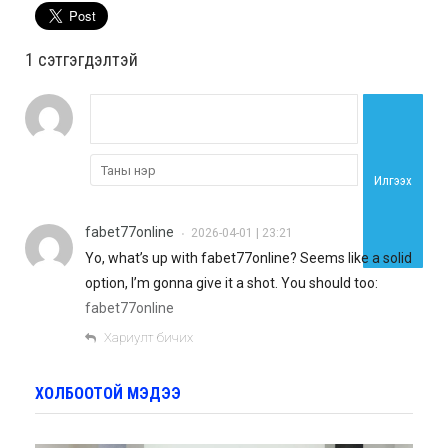
1 сэтгэгдэлтэй
Илгээх
fabet77online
2026-04-01 | 23:21
•
Yo, what’s up with fabet77online? Seems like a solid
option, I’m gonna give it a shot. You should too:
fabet77online
Хариулт бичих
ХОЛБООТОЙ МЭДЭЭ