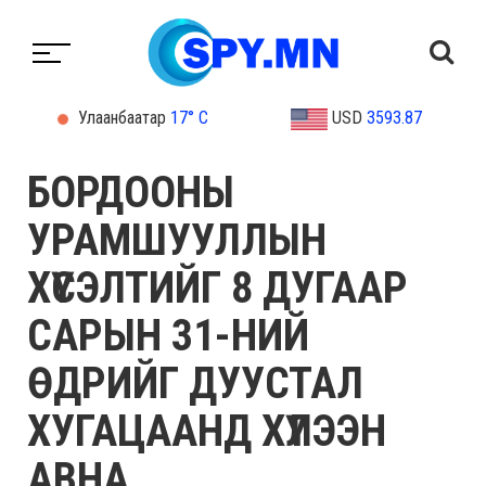
Улаанбаатар
17° C
USD
3593.87
БОРДООНЫ
УРАМШУУЛЛЫН
ХҮСЭЛТИЙГ 8 ДУГААР
САРЫН 31-НИЙ
ӨДРИЙГ ДУУСТАЛ
ХУГАЦААНД ХҮЛЭЭН
АВНА