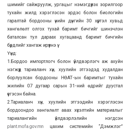
шимийг сайжруулж, ургацыг нэмэгдүүлэх зорилгоор
тухайн жилд хэрэглэсэн эрдэс болон биологийн
гаралтай бордооны үнийн дүнгийн 30 хүртэл хувьд
хөнгөлөлт олгох тухай баримт бичгийг шинэчлэн
баталсан тул дараах хугацаанд баримт бичгийн
бүрдлийг хангаж ирүүлнэ үү.
Үүнд:
1.Бордоо импортлогч болон үйлдвэрлэгч аж ахуйн
нэгжүүд тариаланч хүн, хуулийн этгээдэд худалдан
борлуулсан бордооны НӨАТ-ын баримтыг тухайн
жилийн 07 дугаар сарын 31-ний өдрийг дуустал
үүсгэсэн байна.
2.Тариаланч хүн, хуулийн этгээдийн хэрэглэсэн
бордоондоо хөнгөлөлт авах хүсэлтийн материалыг
тариалангийн үйлдвэрлэлийн нэгдсэн
plant.mofa.gov.mn
цахим системийн “Дэмжлэг”