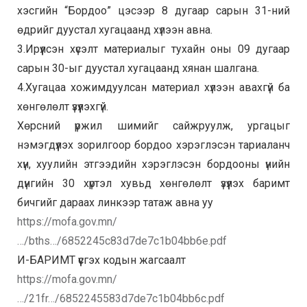
хэсгийн “Бордоо” цэсээр 8 дугаар сарын 31-ний
өдрийг дуустал хугацаанд хүлээн авна.
3.Ирүүлсэн хүсэлт материалыг тухайн оны 09 дугаар
сарын 30-ыг дуустал хугацаанд хянан шалгана.
4.Хугацаа хожимдуулсан материал хүлээн авахгүй ба
хөнгөлөлт үзүүлэхгүй.
Хөрсний үржил шимийг сайжруулж, ургацыг
нэмэгдүүлэх зорилгоор бордоо хэрэглэсэн тариаланч
хүн, хуулийн этгээдийн хэрэглэсэн бордооны үнийн
дүнгийн 30 хүртэл хувьд хөнгөлөлт үзүүлэх баримт
бичгийг дараах линкээр татаж авна уу
https://mofa.gov.mn/
…/bths…/6852245c83d7de7c1b04bb6e.pdf
И-БАРИМТ үүсгэх кодын жагсаалт
https://mofa.gov.mn/
…/21fr…/6852245583d7de7c1b04bb6c.pdf