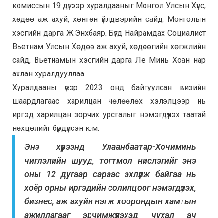
комиссын 19 дүгээр хуралдааныг Монгол Улсын Хүнс,
хөдөө аж ахуй, хөнгөн үйлдвэрийн сайд, Монголын
хэсгийн дарга Ж.Энхбаяр, Бүгд Найрамдах Социалист
Вьетнам Улсын Хөдөө аж ахуй, хөдөөгийн хөгжлийн
сайд, Вьетнамын хэсгийн дарга Ле Минь Хоан нар
ахлан хуралдууллаа.
Хуралдааны үеэр 2023 онд байгуулсан визийн
шаардлагаас харилцан чөлөөлөх хэлэлцээр нь
иргэд харилцан зорчих урсгалыг нэмэгдүүлэх таатай
нөхцөлийг бүрдүүлсэн юм.
Энэ хүрээнд Улаанбаатар-Хочиминь
чиглэлийн шууд, тогтмол нислэгийг энэ
оны 12 дугаар сараас эхлүүлж байгаа нь
хоёр орны иргэдийн солилцоог нэмэгдүүлэх,
бизнес, аж ахуйн нэгж хоорондын хамтын
ажиллагааг эрчимжүүлэхэд чухал ач