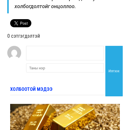
холбогдолтойг онцоллоо.
0 cэтгэгдэлтэй
Илгээх
ХОЛБООТОЙ МЭДЭЭ