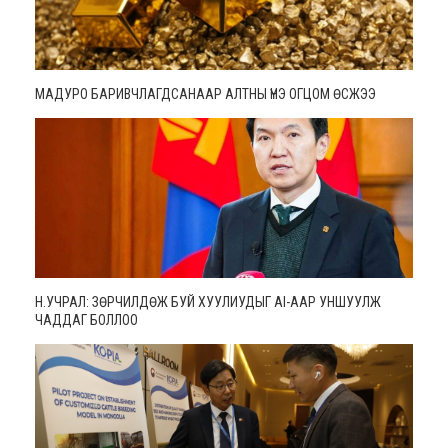
МАДУРО БАРИВЧЛАГДСАНААР АЛТНЫ ҮНЭ ОГЦОМ ӨСЖЭЭ
Н.УЧРАЛ: ЗӨРЧИЛДӨЖ БУЙ ХУУЛИУДЫГ AI-ААР УНШУУЛЖ
ЧАДДАГ БОЛЛОО