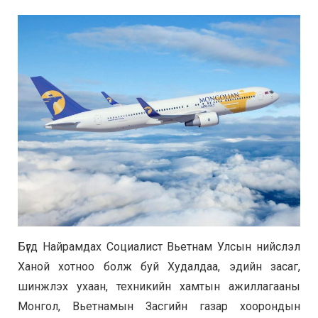
Бүгд Найрамдах Социалист Вьетнам Улсын нийслэл
Ханой хотноо болж буй Худалдаа, эдийн засаг,
шинжлэх ухаан, техникийн хамтын ажиллагааны
Монгол, Вьетнамын Засгийн газар хоорондын