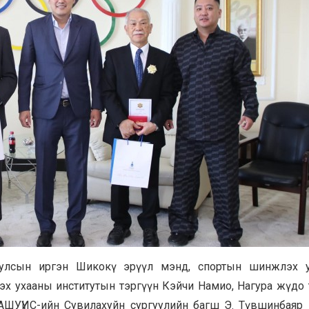
 улсын иргэн Шикокү эрүүл мэнд, спортын шинжлэх 
х ухааны институтын тэргүүн Кэйчи Намио, Нагура жүдо 
АШУҮИС-ийн Сувилахуйн сургуулийн багш Э. Түвшинбаяр