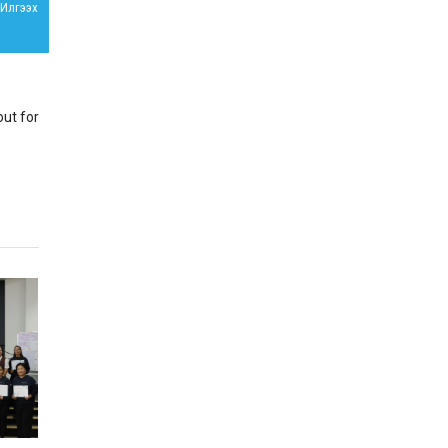
Илгээх
ХАНГАЙ, ЕРӨӨ, ОРХОН
ХОНИНЫ АШИГ ШИМИЙГ
САЙЖРУУЛАХ, ТОО
ТОЛГОЙГ ӨСГӨХ
ЗОРИЛГООР ЗОХИОМОЛ
2025-10-24
ХЭЭЛТҮҮЛГИЙН АЖЛЫГ
out for
ХИЙЖ БАЙНА