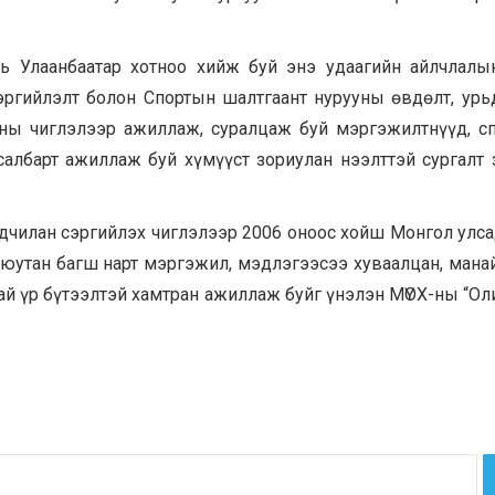
ь Улаанбаатар хотноо хийж буй энэ удаагийн айлчлалы
эргийлэлт болон Спортын шалтгаант нурууны өвдөлт, урь
аны чиглэлээр ажиллаж, суралцаж буй мэргэжилтнүүд, с
салбарт ажиллаж буй хүмүүст зориулан нээлттэй сургалт 
ьдчилан сэргийлэх чиглэлээр 2006 оноос хойш Монгол улса
оюутан багш нарт мэргэжил, мэдлэгээсээ хуваалцан, мана
тай үр бүтээлтэй хамтран ажиллаж буйг үнэлэн МҮОХ-ны “О