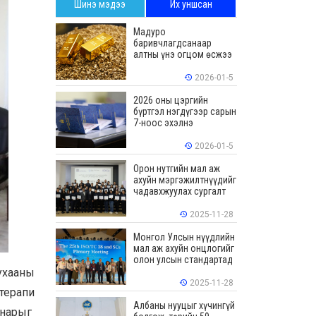
Шинэ мэдээ
Их уншсан
Мадуро
баривчлагдсанаар
алтны үнэ огцом өсжээ
2026-01-5
2026 оны цэргийн
бүртгэл нэгдүгээр сарын
7-ноос эхэлнэ
2026-01-5
Орон нутгийн мал аж
ахуйн мэргэжилтнүүдийг
чадавхжуулах сургалт
зохион байгуулав
2025-11-28
Монгол Улсын нүүдлийн
мал аж ахуйн онцлогийг
олон улсын стандартад
тусгалаа
ухааны
2025-11-28
терапи
Албаны нууцыг хүчингүй
 нарыг