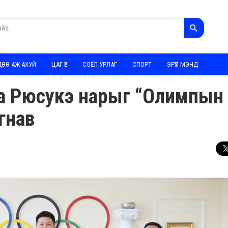
ДӨӨ АЖ АХУЙ
ЦАГ ҮЕ
СОЁЛ УРЛАГ
СПОРТ
ЭРҮҮЛ МЭНД
та Рюсукэ нарыг “Олимпын
гнав