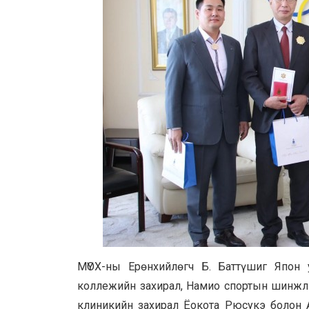
МҮОХ-ны Ерөнхийлөгч Б. Баттүшиг Япон
коллежийн захирал, Намио спортын шинжлэ
клиникийн захирал Ёокота Рюсукэ болон 