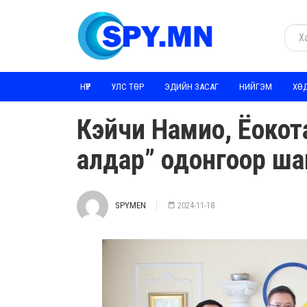
НҮҮР
УЛС ТӨР
ЭДИЙН ЗАСАГ
НИЙГЭМ
ХӨ
Кэйчи Намио, Ёоко
алдар” одонгоор ша
SPYMEN
2024-11-18