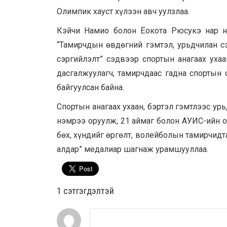
Олимпик хауст хүлээн авч уулзлаа.
Кэйчи Намио болон Ёокота Рюсукэ нар н
“Тамирчдын өвдөгний гэмтэл, урьдчилан с
сэргийлэлт” сэдвээр спортын анагаах уха
дасгалжуулагч, тамирчдаас гадна спортын 
байгуулсан байна.
Спортын анагаах ухаан, бэртэл гэмтлээс ур
нэмрээ оруулж, 21 аймаг болон АУИС-ийн 
бөх, хүндийг өргөлт, волейболын тамирчид
алдар” медалиар шагнаж урамшууллаа.
1 сэтгэгдэлтэй