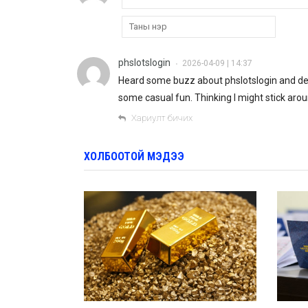
phslotslogin
2026-04-09 | 14:37
•
Heard some buzz about phslotslogin and decide
some casual fun. Thinking I might stick arou
Хариулт бичих
ХОЛБООТОЙ МЭДЭЭ