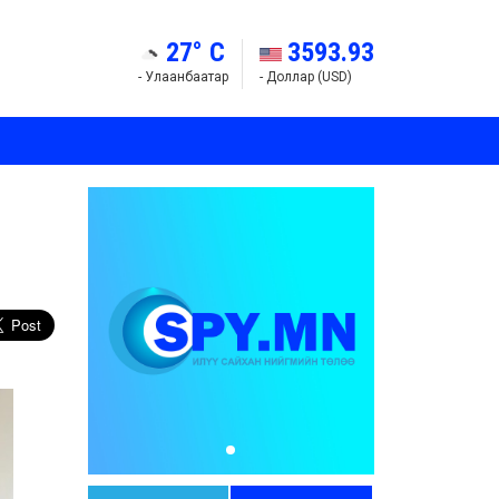
27° C
3593.93
- Улаанбаатар
- Доллар (USD)