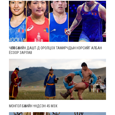
ЧӨЛӨӨТ БӨХИЙН ДАШТ-Д ОРОЛЦОХ ТАМИРЧДЫН НЭРСИЙГ АЛБАН
ЁСООР ЗАРЛАВ
МОНГОЛ БӨХИЙН ҮНДСЭН 45 МЭХ