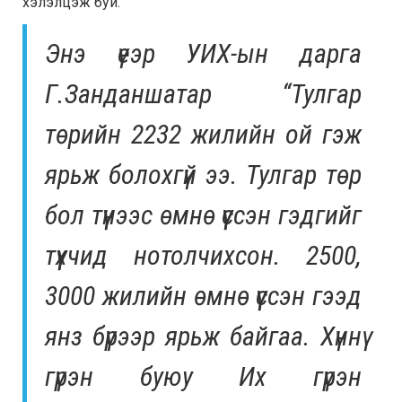
хэлэлцэж буй.
Энэ үеэр УИХ-ын дарга
Г.Занданшатар “Тулгар
төрийн 2232 жилийн ой гэж
ярьж болохгүй ээ.
Тулгар төр
бол түүнээс өмнө үүссэн гэдгийг
түүхчид нотолчихсон. 2500,
3000 жилийн өмнө үүссэн гээд
янз бүрээр ярьж байгаа. Хүннү
гүрэн буюу Их гүрэн