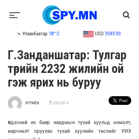
Улаанбаатар
18° C
USD
3593.93
Г.Занданшатар: Тулгар
төрийн 2232 жилийн ой
гэж ярих нь буруу
SPYMEN
2023-07-4
Үндэсний их баяр наадмын тухай хуульд нэмэлт,
өөрчлөлт оруулах тухай хуулийн төслийг УИХ