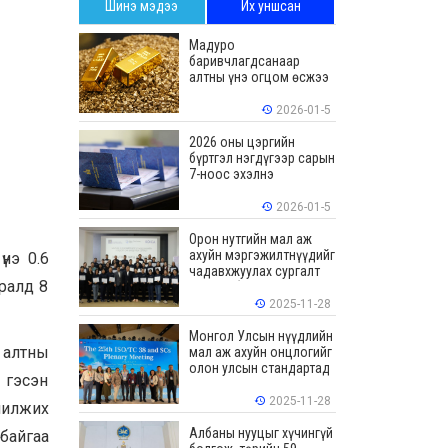
Шинэ мэдээ
Их уншсан
Мадуро
баривчлагдсанаар
алтны үнэ огцом өсжээ
2026-01-5
2026 оны цэргийн
бүртгэл нэгдүгээр сарын
7-ноос эхэлнэ
2026-01-5
Орон нутгийн мал аж
ахуйн мэргэжилтнүүдийг
нэ 0.6
чадавхжуулах сургалт
иралд 8
зохион байгуулав
2025-11-28
Монгол Улсын нүүдлийн
 алтны
мал аж ахуйн онцлогийг
олон улсын стандартад
 гэсэн
тусгалаа
2025-11-28
шилжих
Албаны нууцыг хүчингүй
байгаа