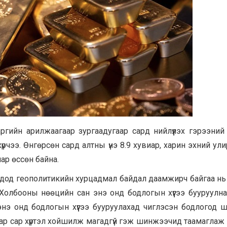
ийн арилжаагаар зургаадугаар сард нийлүүлэх гэрээний ү
үрчээ. Өнгөрсөн сард алтны үнэ 8.9 хувиар, харин эхний ул
ар өссөн байна.
одод геополитикийн хурцадмал байдал даамжирч байгаа нь
 Холбооны нөөцийн сан энэ онд бодлогын хүүгээ бууруулна
 энэ онд бодлогын хүүгээ бууруулахад чиглэсэн бодлогод 
ар сар хүртэл хойшилж магадгүй гэж шинжээчид таамаглаж 