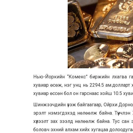
Нью-Йоркийн “Комекс” биржийн лхагва гарг
хувиар өсөж, нэг унц нь 2294.5 ам.долларт х
хувиар өссөн бол он гарснаас хойш 10.5 хуви
Шинжээчдийн үзэж байгаагаар, Ойрхи Дорн
эрэлт нэмэгдэхэд нөлөөлж байна. Түүнчлэн
хүлээлт зах зээлд нөлөөлж байна. Тус сан
боловч эхний алхам хийх хугацаа долоодуга