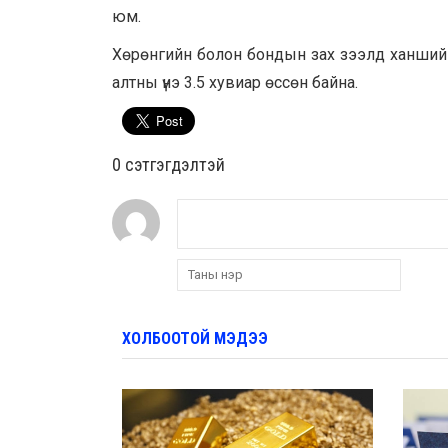
юм.
Хөрөнгийн болон бондын зах зээлд ханшийн 
алтны үнэ 3.5 хувиар өссөн байна.
0 cэтгэгдэлтэй
ХОЛБООТОЙ МЭДЭЭ