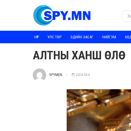
НҮҮР
УЛС ТӨР
ЭДИЙН ЗАСАГ
НИЙГЭМ
ХӨ
АЛТНЫ ХАНШ ӨСЛӨӨ
SPYMEN
2024-04-4