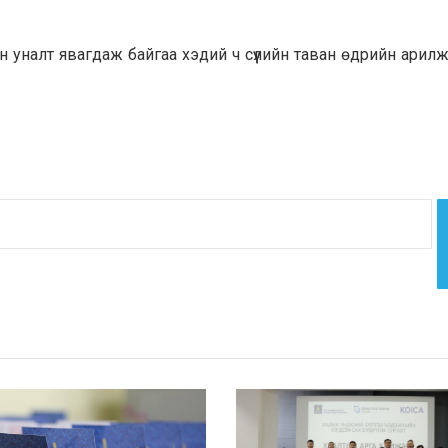
уналт явагдаж байгаа хэдий ч сүүлийн таван өдрийн арилж