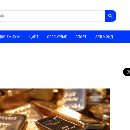
ДӨӨ АЖ АХУЙ
ЦАГ ҮЕ
СОЁЛ УРЛАГ
СПОРТ
ЭРҮҮЛ МЭНД