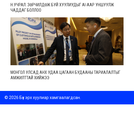
Н.УЧРАЛ: ЗӨРЧИЛДӨЖ БУЙ ХУУЛИУДЫГ AI-ААР УНШУУЛЖ
ЧАДДАГ БОЛЛОО
МОНГОЛ УЛСАД АНХ УДАА ЦАГААН БУДААНЫ ТАРИАЛАЛТЫГ
АМЖИЛТТАЙ ХИЙЖЭЭ
© 2026 Бүх эрх хуулиар хамгаалагдсан.