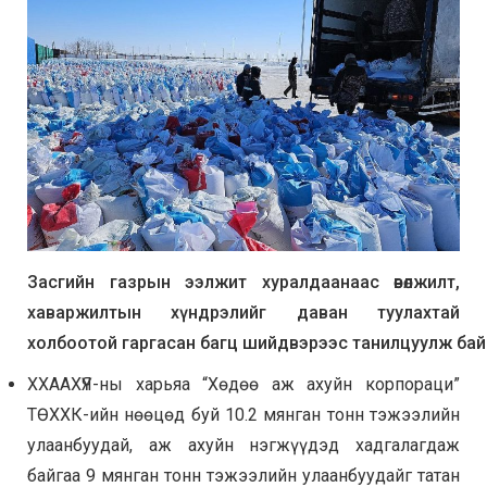
Засгийн газрын ээлжит хуралдаанаас өвөлжилт,
хаваржилтын хүндрэлийг даван туулахтай
холбоотой
гаргасан
багц
ш
ийдвэрээс
танилцуулж
бай
ХХААХҮЯ-ны харьяа “Хөдөө аж ахуйн корпораци”
ТӨХХК-ийн нөөцөд буй 10.2 мянган тонн тэжээлийн
улаанбуудай, аж ахуйн нэгжүүдэд хадгалагдаж
байгаа 9 мянган тонн тэжээлийн улаанбуудайг татан