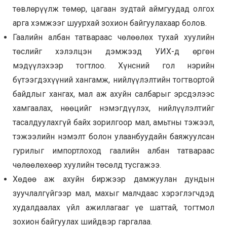
төвлөрүүлж төмөр, цагаан зудтай аймгуудад олгох
арга хэмжээг шуурхай зохион байгуулахаар болов.
Гаалийн албан татвараас чөлөөлөх тухай хуулийн
төслийг хэлэлцэн дэмжээд УИХ-д өргөн
мэдүүлэхээр тогтлоо. Хүнсний гол нэрийн
бүтээгдэхүүний хангамж, нийлүүлэлтийн тогтвортой
байдлыг хангах, мал аж ахуйн салбарыг эрсдэлээс
хамгаалах, нөөцийг нэмэгдүүлэх, нийлүүлэлтийг
тасалдуулахгүй байх зорилгоор мал, амьтны тэжээл,
тэжээлийн нэмэлт болон улаанбуудайн баяжуулсан
гурилыг импортлоход гаалийн албан татвараас
чөлөөлөхөөр хуулийн төсөлд тусгажээ.
Хөдөө аж ахуйн биржээр дамжуулан дундын
зуучлалгүйгээр мал, махыг малчдаас хэрэглэгчдэд
худалдаалах үйл ажиллагааг үе шаттай, тогтмол
зохион байгуулах шийдвэр гаргалаа.