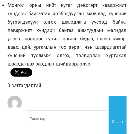
Монгол орны нийт нутаг дэвсгэрт хаваржилт
хүндэрч байгаатай холбогдуулан малчдад хүнсний
бүтээгдэхүүн олгох шаардлага үүсээд байна.
Хаваржилт хүндэрч байгаа аймгуудын малчдад
улсын нөөцөөс гурил, цагаан будаа, элсэн чихэр,
давс, цай, ургамлын тос зэрэг нэн шаардлагатай
хүнсний тусламж олгох, тээвэрлэн хүргэхэд
шаардагдах зардлыг шийдвэрлэлээ.
0 cэтгэгдэлтэй
Илгээх