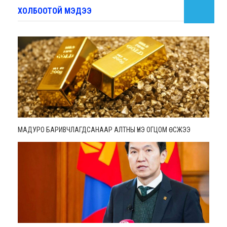
ХОЛБООТОЙ МЭДЭЭ
МАДУРО БАРИВЧЛАГДСАНААР АЛТНЫ ҮНЭ ОГЦОМ ӨСЖЭЭ