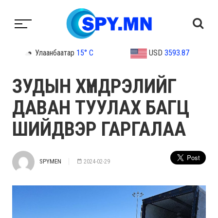
Улаанбаатар
15° C
USD
3593.87
ЗУДЫН ХҮНДРЭЛИЙГ
ДАВАН ТУУЛАХ БАГЦ
ШИЙДВЭР ГАРГАЛАА
SPYMEN
2024-02-29