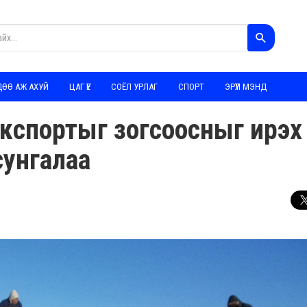
ДӨӨ АЖ АХУЙ
ЦАГ ҮЕ
СОЁЛ УРЛАГ
СПОРТ
ЭРҮҮЛ МЭНД
кспортыг зогсоосныг ирэх
сунгалаа