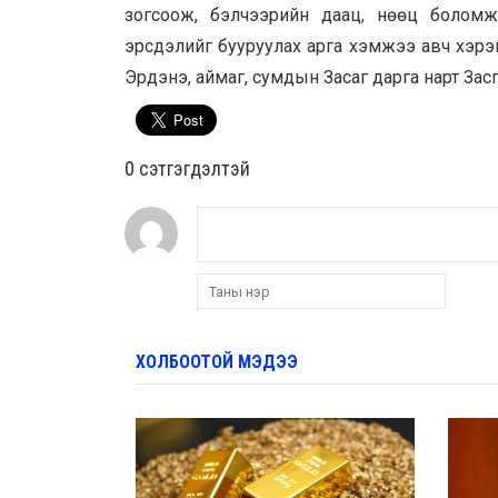
зогсоож, бэлчээрийн даац, нөөц боломжи
эрсдэлийг бууруулах арга хэмжээ авч хэрэ
Эрдэнэ, аймаг, сумдын Засаг дарга нарт Зас
0 cэтгэгдэлтэй
ХОЛБООТОЙ МЭДЭЭ