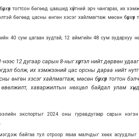
үрхүүл тогтсон бөгөөд цаашид хүйтний эрч чангарах, их хэ
элтэй бөгөөд цасны өнгөн хэсэг хайлмагтаж мөсөн бүрхүүл 
ийн 40 сум цагаан зудтай, 12 аймгийн 48 сум зудархуу н
1-нээс 12 дугаар сарын 8-ныг хүртэл нийт дөрвөн удаа
эгдэл болж, их хэмжээний цас орсны дараа нийт нут
сны өнгөн хэсэг хайлмагтаж, мөсөн бүрхүүл тогтон бэл
 өвөлжилт, хаваржилтын нөхцөл байдал улам хүнд
ээлийн экспортыг 2024 оны гуравдугаар сарын нэгэн 
.
нэмэгдэж байгаа тул отроор яваа малчдыг хөөх асуудлыг 