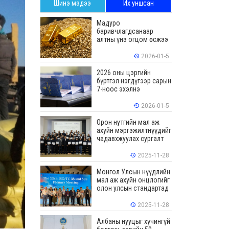
Шинэ мэдээ
Их уншсан
Мадуро
баривчлагдсанаар
алтны үнэ огцом өсжээ
2026-01-5
2026 оны цэргийн
бүртгэл нэгдүгээр сарын
7-ноос эхэлнэ
2026-01-5
Орон нутгийн мал аж
ахуйн мэргэжилтнүүдийг
чадавхжуулах сургалт
зохион байгуулав
2025-11-28
Монгол Улсын нүүдлийн
мал аж ахуйн онцлогийг
олон улсын стандартад
тусгалаа
2025-11-28
Албаны нууцыг хүчингүй