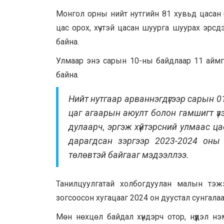
Монгол орны нийт нутгийн 81 хувьд цасан б
цас орох, хүчтэй цасан шуурга шуурах эрсд
байна.
Улмаар энэ сарын 10-ны байдлаар 11 аймг
байна.
Нийт нутгаар арваннэгдүгээр сарын 0
цаг агаарын аюулт болон гамшигт үз
дулаарч, эргэж хүйтэрсний улмаас ца
дарагдсан зэргээр 2023-2024 оны
төлөвтэй байгааг мэдээллээ.
Танилцуулгатай холбогдуулан малын тэж
зогсоосон хугацааг 2024 он дуустал сунгалаа
Мөн нөхцөл байдал хүндэрч отор, нүүдэл 