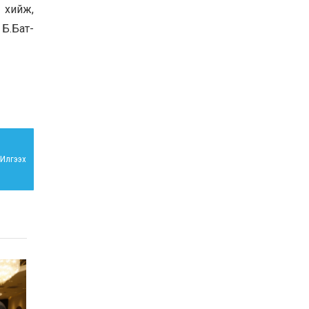
 хийж,
ХАНГАЙ, ЕРӨӨ, ОРХОН
ХОНИНЫ АШИГ ШИМИЙГ
Б.Бат-
САЙЖРУУЛАХ, ТОО
ТОЛГОЙГ ӨСГӨХ
ЗОРИЛГООР ЗОХИОМОЛ
2025-10-24
ХЭЭЛТҮҮЛГИЙН АЖЛЫГ
ХИЙЖ БАЙНА
Илгээх