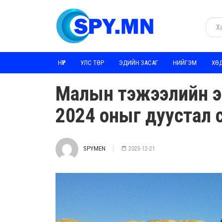
НҮҮР
УЛС ТӨР
ЭДИЙН ЗАСАГ
НИЙГЭМ
ХӨ
Малын тэжээлийн э
2024 оныг дуустал 
SPYMEN
2023-12-21