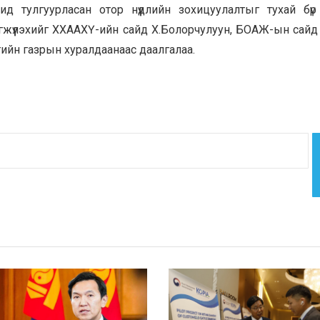
д тулгуурласан отор нүүдлийн зохицуулалтыг тухай бүр
гжүүлэхийг ХХААХҮ-ийн сайд Х.Болорчулуун, БОАЖ-ын сайд 
гийн газрын хуралдаанаас даалгалаа.