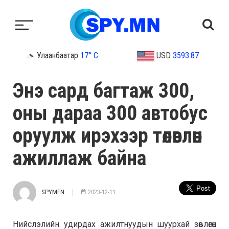
Улаанбаатар
17° C
USD
3593.87
Энэ сард багтаж 300,
оны дараа 300 автобус
оруулж ирэхээр төлөвлөн
ажиллаж байна
SPYMEN
2023-12-11
Нийслэлийн удирдах ажилтнуудын шуурхай зөвлөгөөн