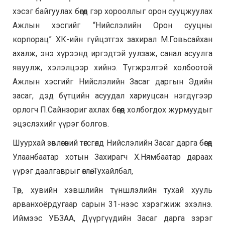
хэсэг байгуулах бөгөөд гэр хорооллыг орон сууцжуулах
Ажлын хэсгийг “Нийслэлийн Орон сууцны
корпорац” ХК-ийн гүйцэтгэх захирал М.Говьсайхан
ахалж, энэ хүрээнд иргэдтэй уулзаж, санал асуулга
явуулж, хэлэлцээр хийнэ. Түгжрэлтэй холбоотой
Ажлын хэсгийг Нийслэлийн Засаг даргын Эдийн
засаг, дэд бүтцийн асуудал хариуцсан нэгдүгээр
орлогч П.Сайнзориг ахлах бөгөөд холбогдох журмуудыг
эцэслэхийг үүрэг болгов.
Шуурхай зөвлөгөөний төгсгөлд Нийслэлийн Засаг дарга бөгөөд
Улаанбаатар хотын Захирагч Х.Нямбаатар дараах
үүрэг даалгаврыг өглөө. Тухайлбал,
Төр, хувийн хэвшлийн түншлэлийн тухай хууль
арванхоёрдугаар сарын 31-нээс хэрэгжиж эхэлнэ.
Иймээс УБЗАА, Дүүргүүдийн Засаг дарга зэрэг