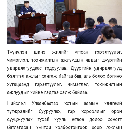
Түүнчлэн шинэ жилийг угтсан гэрэлтүүлэг,
чимэглэл, тохижилтын ажлуудын явцыг дүүргийн
удирдлагуудаас тодруулав. Дүүргийн удирдлагууд
бэлтгэл ажлыг хангаж байгаа бөгөөд аль болох богино
хугацаанд гэрэлтүүлэг, чимэглэл, тохижилтын
ажлуудыг хийнэ гэдгээ хэлж байлаа.
Нийслэл Улаанбаатар хотын замын хөдөлгөөний
түгжрэлийг бууруулах, гэр хорооллыг орон
сууцжуулах тухай хууль өнгөрсөн долоо хоногт
батлагдсан. Үүнтэй холбоотойгоор хоёр Ажлын