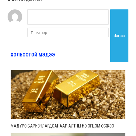
Илгээх
ХОЛБООТОЙ МЭДЭЭ
МАДУРО БАРИВЧЛАГДСАНААР АЛТНЫ ҮНЭ ОГЦОМ ӨСЖЭЭ