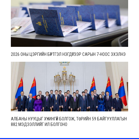
2026 ОНЫ ЦЭРГИЙН БҮРТГЭЛ НЭГДҮГЭЭР САРЫН 7-НООС ЭХЭЛНЭ
АЛБАНЫ НУУЦЫГ ХҮЧИНГҮЙ БОЛГОЖ, ТӨРИЙН 59 БАЙГУУЛЛАГЫН
882 МЭДЭЭЛЛИЙГ ИЛ БОЛГОНО