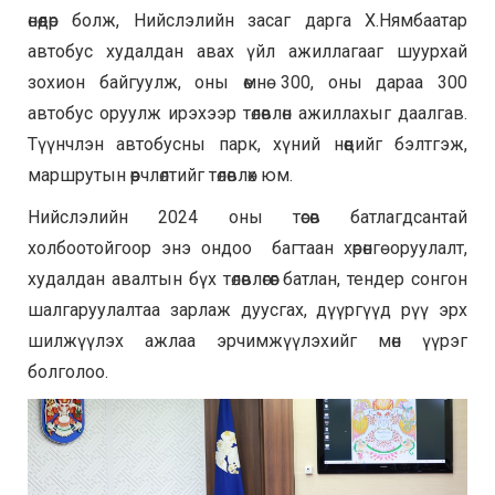
өнөөдөр болж, Нийслэлийн засаг дарга Х.Нямбаатар
автобус худалдан авах үйл ажиллагааг шуурхай
зохион байгуулж, оны өмнө 300, оны дараа 300
автобус оруулж ирэхээр төлөвлөн ажиллахыг даалгав.
Түүнчлэн автобусны парк, хүний нөөцийг бэлтгэж,
маршрутын өөрчлөлтийг төлөвлөх юм.
Нийслэлийн 2024 оны төсөв батлагдсантай
холбоотойгоор энэ ондоо багтаан хөрөнгө оруулалт,
худалдан авалтын бүх төлөвлөгөөг батлан, тендер сонгон
шалгаруулалтаа зарлаж дуусгах, дүүргүүд рүү эрх
шилжүүлэх ажлаа эрчимжүүлэхийг мөн үүрэг
болголоо.