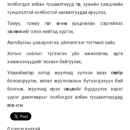
холбогдох албан тушаалтнууд төр, хувийн хэвшлийн
түншлэлтэй холбоотой захиалгуудаа ирүүлэх,
Томуу, томуу төст өвчнөөс урьдчилан сэргийлэх
зөвлөмжийг олон нийтэд хүргэх,
Автобусны цэвэрлэгээ, үйлчилгээг тогтмол хийх,
Хотын соёлыг түгээсэн үйл ажиллагаа, арга
хэмжээнүүдийг зохион байгуулах,
Улаанбаатар хотод жуулчид хүлээн авах хөтөлбөр
боловсруулж, аялал жуулчлалын бүтээгдэхүүн бий
болгож, жуулчид ирэх нөхцөлийг бүрдүүлэх зэрэг
үүрэг даалгаврыг холбогдох албан тушаалтнуудад
өгсөн юм.
0 cэтгэгдэлтэй