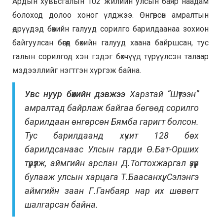
Ардын хувьсгалын 102 жилийн улсын баяр наадам
болоход долоо хоног үлджээ. Өнгөрсөн амралтын
өдрүүдэд бөхийн галууд сорилго барилдаанаа зохион
байгуулсан бөгөөд бөхийн галууд хаана байршсан, тус
галын сорилгод хэн гэдэг бөхчүүд түрүүлсэн талаар
мэдээллийг нэгтгэн хүргэж байна.
Увс нуур бөхийн дэвжээ
Харзтай “Шүтээн”
амралтад байрлаж байгаа бөгөөд сорилго
барилдаан өнгөрсөн Бямба гаригт болсон.
Тус барилдаанд хүчит 128 бөх
барилдсанаас Улсын гарди Ө.Бат-Орших
түрүүлж, аймгийн арслан Д.Тогтохжаргал үзүүр
булааж улсын харцага Т.Баасанхүү, Сэлэнгэ
аймгийн заан Г.Ганбаяр нар их шөвөгт
шалгарсан байна.