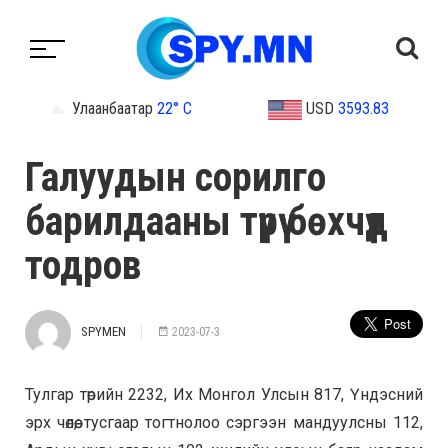
Улаанбаатар
22° C
USD
3593.83
Галуудын сорилго
барилдааны түрүү бөхчүүд
тодров
SPYMEN
2023-07-3
Тулгар төрийн 2232, Их Монгол Улсын 817, Үндэсний
эрх чөлөө, тусгаар тогтнолоо сэргээн мандуулсны 112,