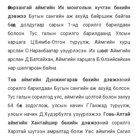
Өвөрхангай аймгийн Их монголын хүчтэн бөхийн
дэвжээ
Бугын сангийн аж ахуйд байршиж байгаа
бөгөөд долдугаар сарын 1-нд сорилго барилдаан
болсон. Тус галын сорилго барилдаанд Улсын
харцага Ц.Бямба-Отгон түрүүлж, Аймгийн хурц
арслан О.Наранбаатар үзүүрлэсэн. Их шөвөгт Аймгийн
арслан Д.Батсайхан, Аймгийн харцага Б.Өлзийсайхан
нар шалгарсан байна.
Төв аймгийн Дүнжингарав бөхийн дэвжээ
ний
сорилго барилдаан Бугын сангийн аж ахуйд болсон.
Тус галын сорилгод улс, аймгийн цолтой болон залуу
64 бөх зодоглож, улсын начин Г.Ганжад түрүүлж,
улсын начин Д.Хүдэрбулга үзүүрлэжээ.
Говь-Алтай
аймгийн Хантайшир бөхийн дэвжээ
ний сорилго
Харзтай шүтээн амралтад болж Увс аймгийн Сагил