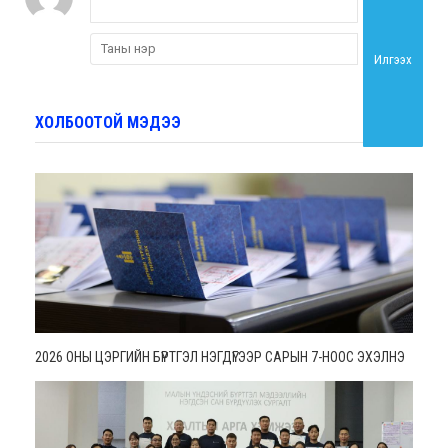
Илгээх
ХОЛБООТОЙ МЭДЭЭ
2026 ОНЫ ЦЭРГИЙН БҮРТГЭЛ НЭГДҮГЭЭР САРЫН 7-НООС ЭХЭЛНЭ