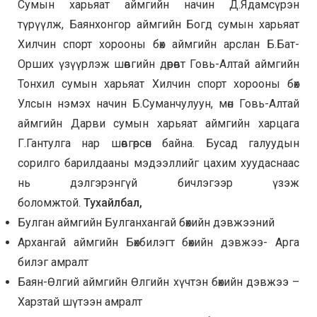
Сумын харьяат аймгийн начин Д.Ядамсүрэн
түрүүлж, Баянхонгор аймгийн Богд сумын харьяат
Хилчин спорт хорооны бөх аймгийн арслан Б.Бат-
Орших үзүүрлэж шөвгийн дөрөвт Говь-Алтай аймгийн
Тонхил сумын харьяат Хилчин спорт хорооны бөх
Улсын нэмэх начин Б.Суманчулуун, мөн Говь-Алтай
аймгийн Дарви сумын харьяат аймгийн харцага
Г.Гантулга нар шөвгөрсөн байна. Бусад галуудын
сорилго барилдааны мэдээллийг цахим хуудаснаас
нь дэлгэрэнгүй бичлэгээр үзэж
боломжтой.
Тухайлбал,
Булган аймгийн Булганхангай бөхийн дэвжээний
Архангай аймгийн Бөхбилэгт бөхийн дэвжээ- Арга
билэг амралт
Баян-Өлгий аймгийн Өлгийн хүчтэн бөхийн дэвжээ –
Харзтай шүтээн амралт