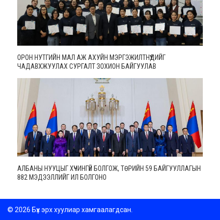
ОРОН НУТГИЙН МАЛ АЖ АХУЙН МЭРГЭЖИЛТНҮҮДИЙГ
ЧАДАВХЖУУЛАХ СУРГАЛТ ЗОХИОН БАЙГУУЛАВ
АЛБАНЫ НУУЦЫГ ХҮЧИНГҮЙ БОЛГОЖ, ТӨРИЙН 59 БАЙГУУЛЛАГЫН
882 МЭДЭЭЛЛИЙГ ИЛ БОЛГОНО
© 2026 Бүх эрх хуулиар хамгаалагдсан.