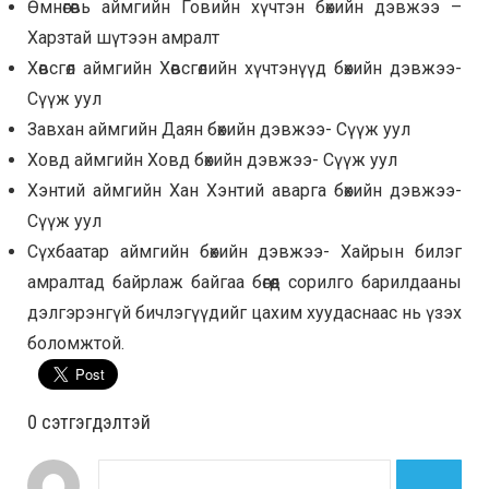
Өмнөгөвь аймгийн Говийн хүчтэн бөхийн дэвжээ –
Харзтай шүтээн амралт
Хөвсгөл аймгийн Хөвсгөлийн хүчтэнүүд бөхийн дэвжээ-
Сүүж уул
Завхан аймгийн Даян бөхийн дэвжээ- Сүүж уул
Ховд аймгийн Ховд бөхийн дэвжээ- Сүүж уул
Хэнтий аймгийн Хан Хэнтий аварга бөхийн дэвжээ-
Сүүж уул
Cүхбаатар аймгийн бөхийн дэвжээ- Хайрын билэг
амралтад байрлаж байгаа бөгөөд сорилго барилдааны
дэлгэрэнгүй бичлэгүүдийг цахим хуудаснаас нь үзэх
боломжтой.
0 cэтгэгдэлтэй