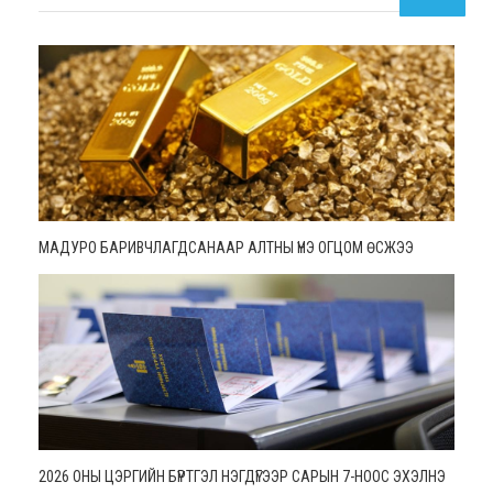
МАДУРО БАРИВЧЛАГДСАНААР АЛТНЫ ҮНЭ ОГЦОМ ӨСЖЭЭ
2026 ОНЫ ЦЭРГИЙН БҮРТГЭЛ НЭГДҮГЭЭР САРЫН 7-НООС ЭХЭЛНЭ