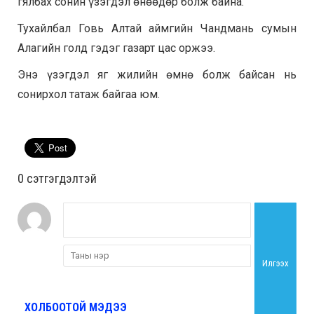
гялбах сонин үзэгдэл өнөөдөр болж байна.
Тухайлбал Говь Алтай аймгийн Чандмань сумын
Алагийн голд гэдэг газарт цас оржээ.
Энэ үзэгдэл яг жилийн өмнө болж байсан нь
сонирхол татаж байгаа юм.
0 cэтгэгдэлтэй
Илгээх
ХОЛБООТОЙ МЭДЭЭ