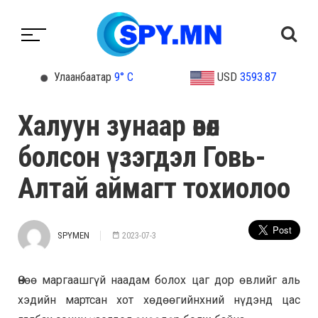
Улаанбаатар
9° C
USD
3593.87
Халуун зунаар өвөл
болсон үзэгдэл Говь-
Алтай аймагт тохиолоо
SPYMEN
2023-07-3
Өнөө маргаашгүй наадам болох цаг дор өвлийг аль
хэдийн мартсан хот хөдөөгийнхний нүдэнд цас