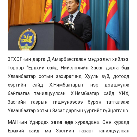
ЗГХЭГ-ын дарга Д.Амарбаясгалан мэдээлэл хийлээ.
Тэрээр “Ерөнхий сайд Нийслэлийн Засаг дарга бөгөөд
Улаанбаатар хотын захирагчид Хууль зүй, дотоод
хэргийн сайд Х.Нямбаатарыг нэр дэвшүүлж
байгаагаа танилцуулсан. Х.Нямбаатар сайд УИХ,
Засгийн газрын гишүүнээсээ бүрэн татгалзаж
Улаанбаатар хотын Засаг даргын үүргийг гүйцэтгэнэ.
МАН-ын Удирдах зөвлөл өнөөдөр хуралдана. Энэ хуралд
Ерөнхий сайд мөн Засгийн газарт танилцуулсан