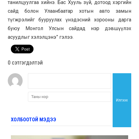
танилцуулгаа хийнэ. Бас Хууль зүй, дотоод хэргийн
сайд болон Улаанбаатар хотын авто замын
түгжрэлийг бууруулах үнэдэсний хорооны дарга
буюу Монгол Улсын сайдад нэр дэвшүүлэх
асуудлыг хэлэлцэнэ
” гэлээ.
0 cэтгэгдэлтэй
Илгээх
ХОЛБООТОЙ МЭДЭЭ