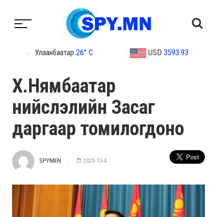
Улаанбаатар
26° C
USD
3593.93
Х.Нямбаатар
нийслэлийн Засаг
даргаар томилогдоно
SPYMEN
2023-10-4