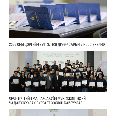
2026 ОНЫ ЦЭРГИЙН БҮРТГЭЛ НЭГДҮГЭЭР САРЫН 7-НООС ЭХЭЛНЭ
ОРОН НУТГИЙН МАЛ АЖ АХУЙН МЭРГЭЖИЛТНҮҮДИЙГ
ЧАДАВХЖУУЛАХ СУРГАЛТ ЗОХИОН БАЙГУУЛАВ