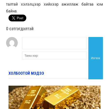
талтай хэлэлцээр хийхээр ажиллаж байгаа юм
байна.
0 cэтгэгдэлтэй
Илгээх
ХОЛБООТОЙ МЭДЭЭ