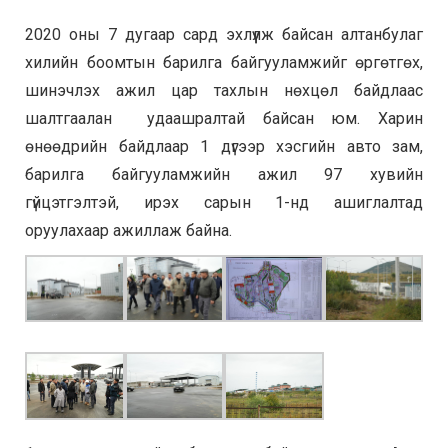
2020 оны 7 дугаар сард эхлүүлж байсан алтанбулаг
хилийн боомтын барилга байгууламжийг өргөтгөх,
шинэчлэх ажил цар тахлын нөхцөл байдлаас
шалтгаалан удаашралтай байсан юм. Харин
өнөөдрийн байдлаар 1 дүгээр хэсгийн авто зам,
барилга байгууламжийн ажил 97 хувийн
гүйцэтгэлтэй, ирэх сарын 1-нд ашиглалтад
оруулахаар ажиллаж байна.