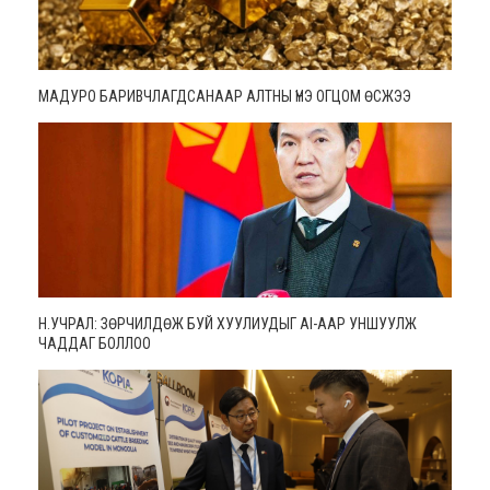
МАДУРО БАРИВЧЛАГДСАНААР АЛТНЫ ҮНЭ ОГЦОМ ӨСЖЭЭ
Н.УЧРАЛ: ЗӨРЧИЛДӨЖ БУЙ ХУУЛИУДЫГ AI-ААР УНШУУЛЖ
ЧАДДАГ БОЛЛОО