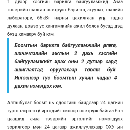
1 дүгээр хэсгийн барилга байгууламжид Ачаа
тээврийн шалган нэвтрүүлэх барилга, агуулах, гаалийн
лаборатори, 66кВт нарны цахилгаан үүсгүүр, гадна
дулаан, цэвэр ус хангамжийн ажил болон бусад дэд
бүтэц хамаарч буй юм.
Боомтын барилга байгууламжийн өргөтгөл,
шинэчлэлийн ажлын 2 дахь хэсгийн
байгууламжийг ирэх оны 2 дугаар сард
ашиглалтад оруулахаар төлөвлөж буй.
Ингэснээр тус боомтын хүчин чадал 4
дахин нэмэгдэх юм.
Алтанбулаг боомт нь одоогийн байдлаар 24 цагийн
турш тасралтгүй иргэдийг хилээр нэвтрүүлж байгаа бол
цаашид ачаа тээврийн эргэлтийг нэмэгдүүлэх
зорилгоор мөн 24 цагаар ажиллуулахаар ОХУ-ын