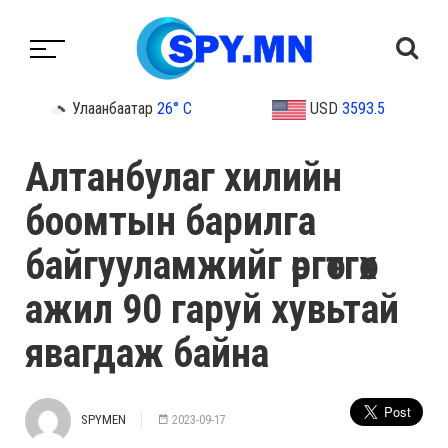
Улаанбаатар
26° C
USD
3593.5
Алтанбулаг хилийн
боомтын барилга
байгууламжийг өргөтгөх
ажил 90 гаруй хувьтай
явагдаж байна
SPYMEN
2023-09-17