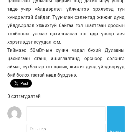
цахилгаан, дулааны төлбөрийг хэд дахин илүү үнээр
төлдөг учир үйлдвэрлэл, үйлчилгээ эрхлэхэд тун
хүндрэлтэй байдаг. Түүнчлэн сэлэнгэд жижиг дунд
үйлдвэрлэл хөгжихгүй байгаа гол шалтгаан оросын
холбооны улсаас цахилгаанаа хэт өндөр үнээр авч
хэрэглэдэг асуудал юм.
Тиймээс 50мВт-ын хүчин чадал бүхий Дулааны
цахилгаан станц ашиглалтанд орсноор сэлэнгэ
аймаг, сүхбаатар хот хөгжих, жижиг дунд үйлдвэрүүд
бий болох таатай нөхцөл бүрдэнэ.
0 cэтгэгдэлтэй
Илгээх