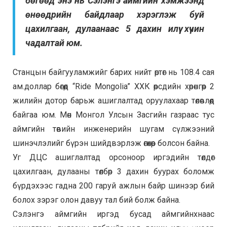
бөгөөд энэ нь Сэлэнгэ аймгийн хэмжээнд
өнөөдрийн байдлаар хэрэглэж буй
цахилгаан, дулаанаас 5 дахин илүү хүчин
чадалтай юм.
Станцын байгууламжийг барих нийт өртөг нь 108.4 сая
ам.доллар бөгөөд “Ride Mongolia” ХХК өөрсдийн хөрөнгөөр 2
жилийн дотор барьж ашиглалтад оруулахаар төлөвлөөд
байгаа юм. Мөн Монгол Улсын Засгийн газраас тус
аймгийн төвийн инженерийн шугам сүлжээний
шинэчлэлийг бүрэн шийдвэрлэж өгөхөөр болсон байна.
Уг ДЦС ашиглалтад орсоноор иргэдийн төлдөг
цахилгаан, дулааны төлбөр 3 дахин буурах боломж
бүрдэхээс гадна 200 гаруй ажлын байр шинээр бий
болох зэрэг олон давуу тал бий болж байна.
Сэлэнгэ аймгийн иргэд бусад аймгийнхнаас