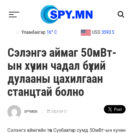
Улаанбаатар
16° C
USD
3593.5
Сэлэнгэ аймаг 50мВт-
ын хүчин чадал бүхий
дулааны цахилгаан
станцтай болно
SPYMEN
2023-09-17
Сэлэнгэ аймгийн төв Сүхбаатар сумд 50мВт-ын хүчин