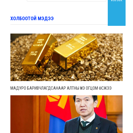
ХОЛБООТОЙ МЭДЭЭ
МАДУРО БАРИВЧЛАГДСАНААР АЛТНЫ ҮНЭ ОГЦОМ ӨСЖЭЭ