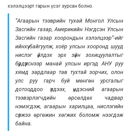
хэлэлцээрт гарын үсэг зурсан болно.
“Агаарын тээврийн тухай Монгол Улсын
Засгийн газар, Америкийн Нэгдсэн Улсын
Засгийн газар хоорондын хэлэлцээр”-ийг
ийнхүү байгуулж, хоёр улсын хооронд шууд
нислэг үйлдэх эрх зүйн зохицуулалтыг
бүрдүүлснээр манай улсын иргэд АНУ руу
хямд зардлаар тав тухтай зорчих, олон
улс руу гарч буй мөнгөн урсгалыг
дотооддоо үлдээх, үндэсний агаарын
тээвэрлэгчдийн өрсөлдөх чадвар
нэмэгдэж, агаарын харилцаа, нислэгийн
сүлжээ өргөжин хөгжих боломж нээгдэж
байна.