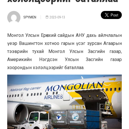
SPYMEN
2023-09-13
Монгол Улсын Ерөнхий сайдын АНУ дахь айлчлалын
үеэр Вашингтон хотноо гарын үсэг зурсан Агаарын
тээврийн тухай Монгол Улсын Засгийн газар,
Америкийн Нэгдсэн Улсын Засгийн газар
хоорондын хэлэлцээрийг баталлаа.