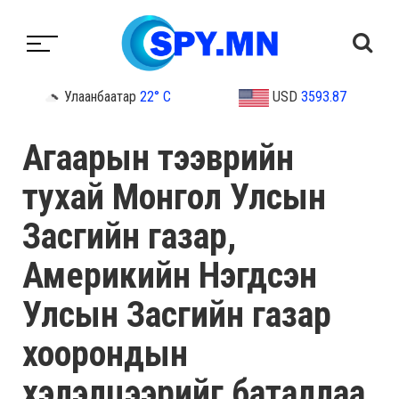
Улаанбаатар
22° C
USD
3593.87
Агаарын тээврийн
тухай Монгол Улсын
Засгийн газар,
Америкийн Нэгдсэн
Улсын Засгийн газар
хоорондын
хэлэлцээрийг баталлаа