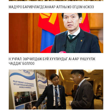
МАДУРО БАРИВЧЛАГДСАНААР АЛТНЫ ҮНЭ ОГЦОМ ӨСЖЭЭ
Н.УЧРАЛ: ЗӨРЧИЛДӨЖ БУЙ ХУУЛИУДЫГ AI-ААР УНШУУЛЖ
ЧАДДАГ БОЛЛОО