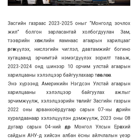
Засгийн газраас 2023-2025 оныг “Монголд зочлох
жил” болгон зарласантай холбогдуулан Зам,
тээврийн хөгжлийн яамнаас агаарын харилцааг
өргөжүүлэх, нислэгийн чиглэл, давтамжийг богино
хугацаанд эрчимтэй нэмэгдүүлэх зорилт тавьж,
2023-2024 онд шинээр 10 орчим улстай агаарын
харилцааны хэлэлцээр байгуулахаар төлөвлөсөн.
Энэ хүрээнд Америкийн Нэгдсэн Улстай агаарын
харилцааны хэлэлцээр байгуулах ажлыг
эрчимжүүлж, хэлэлцээрийн төслийг Засгийн газрын
2022 оны арванхоёрдугаар сарын 07-ны өдрийн
хуралдаанаар хэлэлцүүлэн дэмжүүлж, 2023 оны 08
дугаар сарын 04-ний өдөр Монгол Улсын Ерөнхий
сайдын АНУ-д хийсэн албан ёсны айлчлалын үеэр