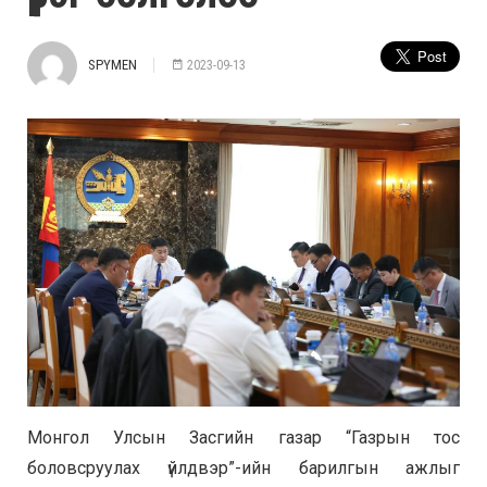
SPYMEN
2023-09-13
Монгол Улсын Засгийн газар “Газрын тос
боловсруулах үйлдвэр”-ийн барилгын ажлыг