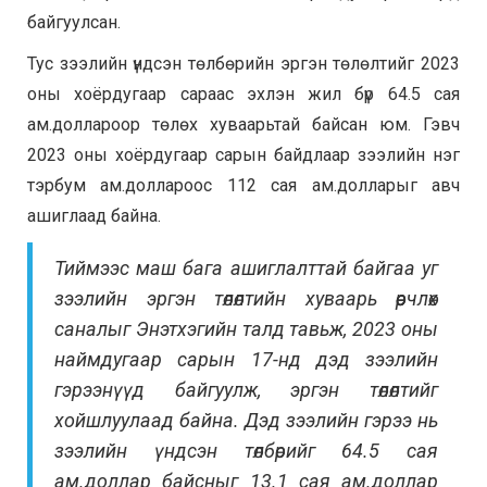
байгуулсан.
Тус зээлийн үндсэн төлбөрийн эргэн төлөлтийг 2023
оны хоёрдугаар сараас эхлэн жил бүр 64.5 сая
ам.доллароор төлөх хуваарьтай байсан юм. Гэвч
2023 оны хоёрдугаар сарын байдлаар зээлийн нэг
тэрбум ам.доллароос 112 сая ам.долларыг авч
ашиглаад байна.
Тиймээс маш бага ашиглалттай байгаа уг
зээлийн эргэн төлөлтийн хуваарь өөрчлөх
саналыг Энэтхэгийн талд тавьж, 2023 оны
наймдугаар сарын 17-нд дэд зээлийн
гэрээнүүд байгуулж, эргэн төлөлтийг
хойшлуулаад байна. Дэд зээлийн гэрээ нь
зээлийн үндсэн төлбөрийг 64.5 сая
ам.доллар байсныг 13.1 сая ам.доллар