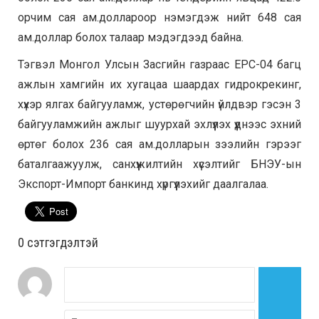
орчим сая ам.доллароор нэмэгдэж нийт 648 сая
ам.доллар болох талаар мэдэгдээд байна.
Тэгвэл Монгол Улсын Засгийн газраас EPC-04 багц
ажлын хамгийн их хугацаа шаардах гидрокрекинг,
хүхэр ялгах байгууламж, устөрөгчийн үйлдвэр гэсэн 3
байгууламжийн ажлыг шуурхай эхлүүлэх үүднээс эхний
өртөг болох 236 сая ам.долларын зээлийн гэрээг
баталгаажуулж, санхүүжилтийн хүсэлтийг БНЭУ-ын
Экспорт-Импорт банкинд хүргүүлэхийг даалгалаа.
0 cэтгэгдэлтэй