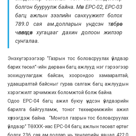
болгон бууруулж байна. Мөн EPC-02, EPC-03
багц ажлын зээлийн санхүүжилт болох
789.0 сая ам.долларын үндсэн төлбөрөөс
чөлөөлөгдөх хугацааг дахин долоон жилээр
сунгалаа.
Энэхүү гэрээгээр “Газрын тос боловсруулах үйлдвэр
барих төсөл”-ийн дөрвөн багц ажлууд нэг гэрээгээр
зохицуулагдаж байсан, хоорондоо хамааралтай,
удаашралтай байсныг гурав салгаж багц ажлуудын
хэрэгжилт эрчимжих боломжтой болж байна.
Одоо EPC-04 багц ажил буюу үндсэн үйлдвэрийн
барилга байгууламж, тоног төхөөрөмжийн ажил
хүлээгдэж байна. “Монгол газрын тос боловсруулах
үйлдвэр” ТӨХХК-иас EPC-04 багц ажлын төсөвт өртөг
болох 236 сая ам.доллар нь тендерийн явцад 422.0