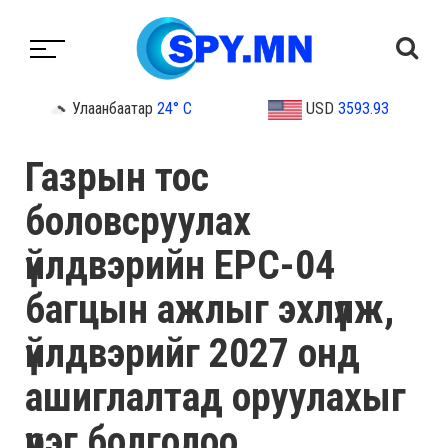
Улаанбаатар
24° C
USD
3593.93
Газрын тос
боловсруулах
үйлдвэрийн EPC-04
багцын ажлыг эхлүүлж,
үйлдвэрийг 2027 онд
ашиглалтад оруулахыг
үүрэг болголоо