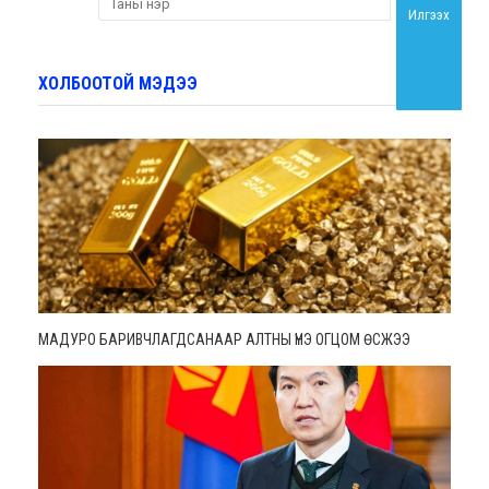
Илгээх
ХОЛБООТОЙ МЭДЭЭ
МАДУРО БАРИВЧЛАГДСАНААР АЛТНЫ ҮНЭ ОГЦОМ ӨСЖЭЭ