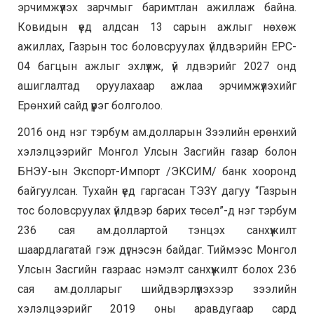
эрчимжүүлэх зарчмыг баримтлан ажиллаж байна.
Ковидын үед алдсан 13 сарын ажлыг нөхөж
ажиллах, Газрын тос боловсруулах үйлдвэрийн EPC-
04 багцын ажлыг эхлүүлж, үй лдвэрийг 2027 онд
ашиглалтад оруулахаар ажлаа эрчимжүүлэхийг
Ерөнхий сайд үүрэг болголоо.
2016 онд нэг тэрбум ам.долларын Зээлийн ерөнхий
хэлэлцээрийг Монгол Улсын Засгийн газар болон
БНЭУ-ын Экспорт-Импорт /ЭКСИМ/ банк хооронд
байгуулсан. Тухайн үед гаргасан ТЭЗҮ дагуу “Газрын
тос боловсруулах үйлдвэр барих төсөл”-д нэг тэрбум
236 сая ам.доллартой тэнцэх санхүүжилт
шаардлагатай гэж дүгнэсэн байдаг. Тиймээс Монгол
Улсын Засгийн газраас нэмэлт санхүүжилт болох 236
сая ам.долларыг шийдвэрлүүлэхээр зээлийн
хэлэлцээрийг 2019 оны аравдугаар сард