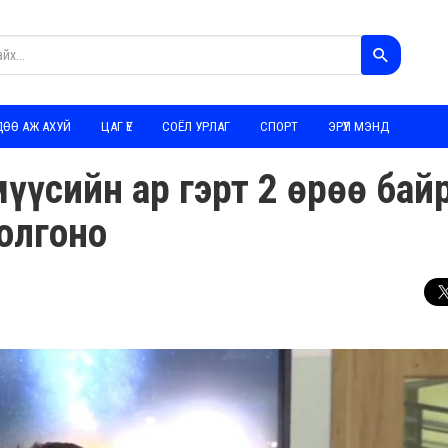
ДӨӨ АЖ АХУЙ
ЦАГ ҮЕ
СОЁЛ УРЛАГ
СПОРТ
ЭРҮҮЛ МЭНД
мүүсийн ар гэрт 2 өрөө байр
 олгоно