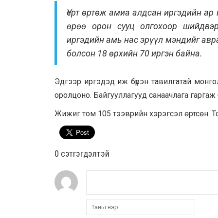
Үерт өртөж амиа алдсан иргэдийн ар 
өрөө орон сууц олгохоор шийдвэр
иргэдийн амь нас эрүүл мэндийг ав
болсон 18 өрхийн 70 иргэн байна.
Эдгээр иргэдэд иж бүрэн тавилгатай монго
оролцоно. Байгууллагууд санаачлага гаргаж б
Жижиг том 105 тээврийн хэрэгсэл өртсөн. 
0 cэтгэгдэлтэй