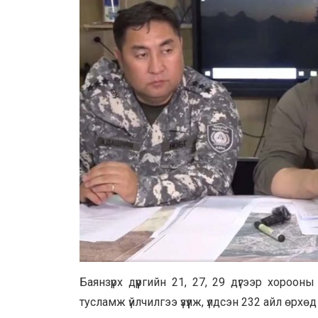
Баянзүрх дүүргийн 21, 27, 29 дүгээр хороо
тусламж үйлчилгээ үзүүлж, үлдсэн 232 айл өрхө