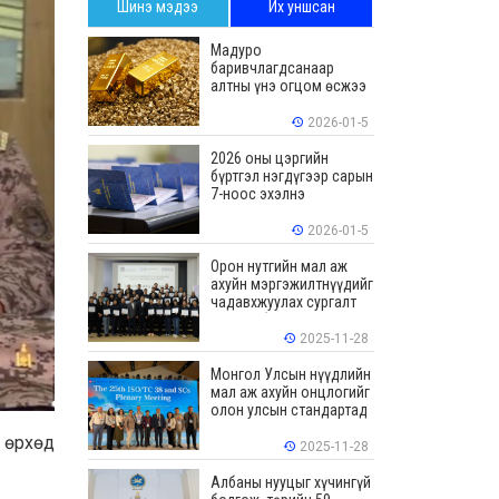
Шинэ мэдээ
Их уншсан
Мадуро
баривчлагдсанаар
алтны үнэ огцом өсжээ
2026-01-5
2026 оны цэргийн
бүртгэл нэгдүгээр сарын
7-ноос эхэлнэ
2026-01-5
Орон нутгийн мал аж
ахуйн мэргэжилтнүүдийг
чадавхжуулах сургалт
зохион байгуулав
2025-11-28
Монгол Улсын нүүдлийн
мал аж ахуйн онцлогийг
олон улсын стандартад
тусгалаа
л өрхөд
2025-11-28
Албаны нууцыг хүчингүй