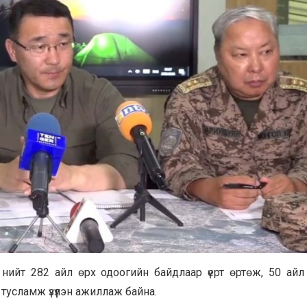
ны нийт 282 айл өрх одоогийн байдлаар үерт өртөж, 50 ай
д тусламж үзүүлэн ажиллаж байна.