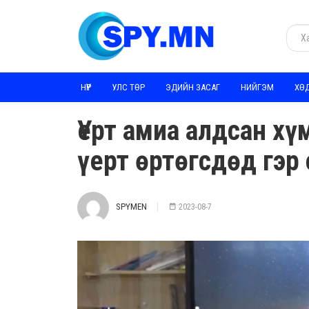
НҮҮР
УЛС ТӨР
ЭДИЙН ЗАСАГ
НИЙГЭМ
ХӨ
Үерт амиа алдсан хү
үерт өртөгсдөд гэр
SPYMEN
2023-08-7