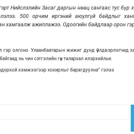
гэрт Нийслэлийн Засаг даргын нөөц сангаас тус бүр 
лэлээ. 500 орчим иргэний аюулгүй байдлыг ханг
ран хамгаалж ажиллажээ. Одоогийн байдлаар орон гэ
л гэр олгоно. Улаанбаатарын жижиг дунд үйлдвэрлэгчид х
айгаад нь чин сэтгэлийн гүн талархал илэрхийлье.
Тодорхой хэмжээгээр хохирлыг барагдуулна” гэлээ