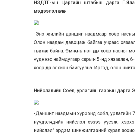
НЗДТГ-ын Цэргийн штабын дарга Г.Яла
мэдээлэл өглөө.
-Энэ жилийн даншиг наадмаар хоёр насны 
Олон наадам давхцаж байгаа учраас хязаал
төлөвлөж байна. Өмнө нь нэг өдөр хоёр насн
үүднээс наймдугаар сарын 5-нд хязаалан, 
хоёр өдөр зохион байгуулна. Иргэд, олон ний
Нийслэлийн Соёл, урлагийн газрын дарга 
-Даншиг наадмын хүрээнд соёл, урлагийн 7-8 
нүүдэлчдийн нийслэл хэзээ үүсэж, хэрхэ
нийслэл” эрдэм шинжилгээний хурал зохион