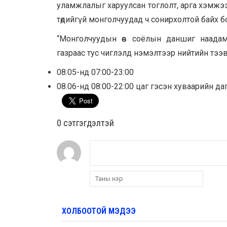
уламжлалыг харуулсан тоглолт, арга хэмжээ
төдийгүй монголчуудад ч сонирхолтой байх б
“Монголчуудын өв соёлын даншиг наадам
газраас тус чиглэлд нэмэлтээр нийтийн тээвр
08.05-нд 07:00-23:00
08.06-нд 08:00-22:00 цаг гэсэн хуваарийн да
0 cэтгэгдэлтэй
ХОЛБООТОЙ МЭДЭЭ