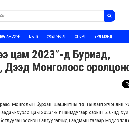
ДӨӨ АЖ АХУЙ
ЦАГ ҮЕ
СОЁЛ УРЛАГ
СПОРТ
ЭРҮҮЛ МЭНД
ээ цам 2023”-д Буриад,
р, Дээд Монголоос оролцон
раас Монголын бурхан шашинтны төв Гандантэгчэнлин х
наадам-Хүрээ цам 2023”-ыг наймдугаар сарын 5, 6-нд Хүй
богдуулан зохион байгуулагчид наадмын талаар мэдээлэл өгл