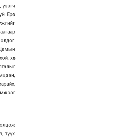
, үзэгч
. Ерөөс
Бүжгийг
аагаар
олдог.
 Цамын
ой, хөх
алгалыг
эмцээн,
харайх,
эмжээг
ролцож
, түүх