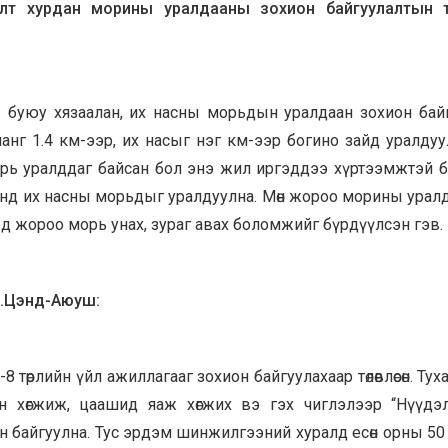
лт хурдан морины уралдааны зохион байгуулалтын 
буюу хязаалан, их насны морьдын уралдаан зохион байг
анг 1.4 км-ээр, их насыг нэг км-ээр богино зайд уралдуу
ы морь уралддаг байсан бол энэ жил иргэддээ хүртээмжтэй 
6-нд их насны морьдыг уралдуулна. Мөн жороо морины урал
тэд жороо морь унах, зураг авах боломжийг бүрдүүлсэн гэв.
Э.Цэнд-Аюуш:
төрлийн үйл ажиллагааг зохион байгуулахаар төлөвлөсөн. Тух
н хөгжиж, цаашид яаж хөгжих вэ гэх чиглэлээр “Нүүдэ
 байгуулна. Тус эрдэм шинжилгээний хуралд есөн орны 50