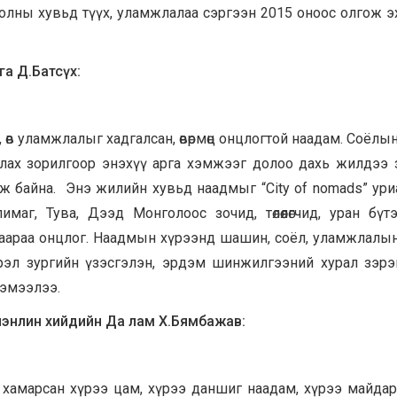
 Цолны хувьд түүх, уламжлалаа сэргээн 2015 оноос олгож 
га Д.Батсүх
:
өв уламжлалыг хадгалсан, өвөрмөц онцлогтой наадам. Соёлы
иулах зорилгоор энэхүү арга хэмжээг долоо дахь жилдээ 
ж байна. Энэ жилийн хувьд наадмыг “City of nomads” ури
маг, Тува, Дээд Монголоос зочид, төлөөлөгчид, уран бүтэ
араа онцлог. Наадмын хүрээнд шашин, соёл, уламжлалын ө
гэрэл зургийн үзэсгэлэн, эрдэм шинжилгээний хурал зэрэ
хэмээлээ.
чэнлин хийдийн Да лам Х.Бямбажав:
г хамарсан хүрээ цам, хүрээ даншиг наадам, хүрээ майдар