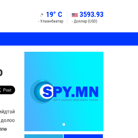
19° C
3593.93
- Улаанбаатар
- Доллар (USD)
о
ийдтэй
 долоо
өө.