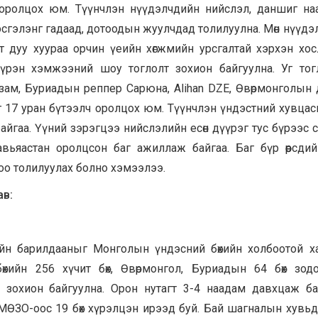
 оролцох юм. Түүнчлэн нүүдэлчдийн нийслэл, даншиг н
зэсгэлэнг гадаад, дотоодын жуулчдад толилуулна. Мөн нүүд
т дуу хуураа орчин үеийн хөгжмийн урсгалтай хэрхэн хос
бүрэн хэмжээний шоу тоглолт зохион байгуулна. Уг тог
нзам, Буриадын реппер Сарюна, Alihan DZE, Өвөрмонголын 
 17 уран бүтээлч оролцох юм. Түүнчлэн үндэстний хувцас
айгаа. Үүний зэрэгцээ нийслэлийн есөн дүүрэг тус бүрээс
авьяастан оролцсон баг ажиллаж байгаа. Баг бүр өөрсдий
тоо толилуулах болно хэмээлээ.
ав:
ийн барилдааныг Монголын үндэсний бөхийн холбоотой х
хийн 256 хүчит бөх, Өвөрмонгол, Буриадын 64 бөх зодо
 зохион байгуулна. Орон нутагт 3-4 наадам давхцаж ба
ӨМӨЗО-оос 19 бөх хүрэлцэн ирээд буй. Бай шагналын хувьд