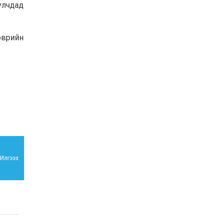
уулчдад
эврийн
Илгээх