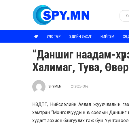
НҮҮР
УЛС ТӨР
ЭДИЙН ЗАСАГ
НИЙГЭМ
ХӨ
“Даншиг наадам-хүр
Халимаг, Тува, Өвө
SPYMEN
2023-08-2
НЗДТГ, Нийслэлийн Аялал жуулчлалын газ
хамтран “Монголчуудын өв соёлын Даншиг 
худагт зохион байгуулах гэж буй. Үүнтэй хол