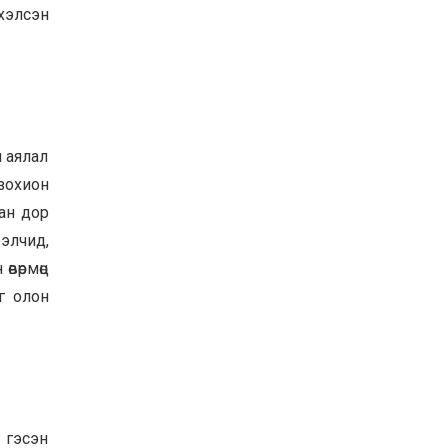
эхэлсэн
ХАНГАЙ, ЕРӨӨ, ОРХОН
ХОНИНЫ АШИГ ШИМИЙГ
САЙЖРУУЛАХ, ТОО
ТОЛГОЙГ ӨСГӨХ
ЗОРИЛГООР ЗОХИОМОЛ
2025-10-24
ХЭЭЛТҮҮЛГИЙН АЖЛЫГ
ХИЙЖ БАЙНА
н аялал
зохион
ан дор
элчид,
вөрмөц
г олон
 гэсэн