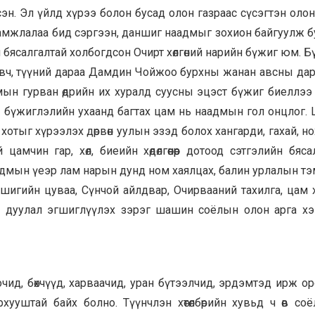
н. Эл үйлд хүрээ болон бусад олон газраас сүсэгтэн олон
амжлалаа бид сэргээн, даншиг наадмыг зохион байгуулж буй
 бясалгалтай холбогдсон Очирт хөлгөний нарийн бүжиг юм. 
вч, түүний дараа Дамдин Чойжоо бурхны жанан авсны дар
мын гурван өдрийн их хуралд суусны эцэст бүжиг биеллээ 
 бүжиглэлийн ухаанд багтах цам нь наадмын гол онцлог.
 хотыг хүрээлэх дөрвөн уулын эзэд болох хангарди, гахай, нох
цамчин гар, хөл, биеийн хөдөлгөөнөөр дотоод сэтгэлийн бяс
аадмын үеэр лам нарын дунд ном хаялцах, балин урлалын т
аншигийн цуваа, Сүнчой айлдвар, Очирвааний тахилга, цам 
лд дуулал эгшиглүүлэх зэрэг шашин соёлын олон арга х
чид, бөхчүүд, харваачид, уран бүтээлчид, эрдэмтэд ирж о
ууштай байх болно. Түүнчлэн хөтөлбөрийн хувьд ч өв соёл