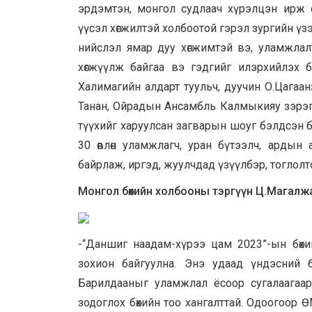
эрдэмтэн, монгол судлаач хүрэлцэн ирж
үүсэл хөгжилтэй холбоотой гэрэл зургийн ү
нийслэл ямар дуу хөгжимтэй вэ, уламжлал
хөгжүүлж байгаа вэ гэдгийг илэрхийлэх 
Халимагийн алдарт туульч, дуучин О.Цагаа
Танан, Ойрадын Ансамбль Калмыкияу зэрэг
түүхийг харуулсан загварын шоуг бэлдсэн б
30 өвлөн уламжлагч, уран бүтээлч, ардын 
байрлаж, иргэд, жуулчдад үзүүлбэр, тоглол
Монгол бөхийн холбооны тэргүүн Ц.Магалж
-“Даншиг наадам-хүрээ цам 2023”-ын бөх
зохион байгуулна. Энэ удаад үндэсний бө
Барилдааныг уламжлал ёсоор сугалаагаар
зодоглох бөхийн тоо хангалттай. Одоогоор 