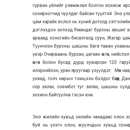
гурван үйлийг уламжлал болгон зохиож ирсэ
сонирхогчид чуулдаг байсан түүхтэй. Энэ ул
цам харайх ёслол нь хүний дотоод сэтгэлийн
дэглэхдээ эхлээд Ямандаг бурхны авшиг а
арваад хоногийн бясалгалд суун, Жагар ца
Түүнчлэн бурхны шашны бага таван ухааны
үеэр Очирваань бурхан, цагаан өвгөн, нийслэл
өвгөн болон бусад дүрд хувирсан 120 гаруй 
илэрхийлэн, уран яруугаар үзүүлдэг. Мөн н
унзад, голч нарын тэмцээн болдог бөгөөд Д
сор залах, соёмбот туг залах, шашны сү
зохион байгуулна гэсэн юм.
Энэ жилийн хувьд хилийн чанадаас олон зо
буй нь үзэгч олон, жуулчдын хувьд сонирх