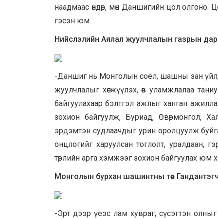
наадмаас өндөр, мөн Даншигийн цол олгоно.
гэсэн юм.
Нийслэлийн Аялал жуулчлалын газрын дар
-Даншиг нь Монголын соёл, шашны зан үйл, 
жуулчлалыг хөгжүүлэх, өв уламжлалаа тан
байгуулахаар бэлтгэл ажлыг ханган ажилла
зохион байгуулж, Буриад, Өвөрмонгол, Хали
эрдэмтэн судлаачдыг урин оролцуулж буйга
онцлогийг харуулсан тоглолт, уралдаан, 
төрлийн арга хэмжээг зохион байгуулах юм 
Монголын бурхан шашинтны төв Гандантэг
-Эрт дээр үеэс лам хувраг, сүсэгтэн олны