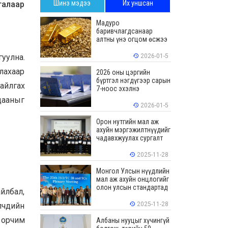
Шинэ мэдээ
Их уншсан
талаар
Мадуро
баривчлагдсанаар
алтны үнэ огцом өсжээ
уулна.
2026-01-5
лахаар
2026 оны цэргийн
бүртгэл нэгдүгээр сарын
байлгах
7-ноос эхэлнэ
дааныг
2026-01-5
Орон нутгийн мал аж
ахуйн мэргэжилтнүүдийг
чадавхжуулах сургалт
зохион байгуулав
2025-11-28
Монгол Улсын нүүдлийн
мал аж ахуйн онцлогийг
олон улсын стандартад
айлбал,
тусгалаа
2025-11-28
лчдийн
 орчим
Албаны нууцыг хүчингүй