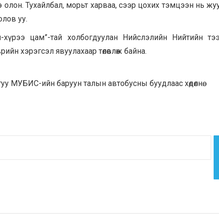
 олон. Тухайлбал, морьт харваа, сээр цохих тэмцээн нь ж
олов уу.
-хүрээ цам”-тай холбогдуулан Нийслэлийн Нийтийн тэ
ийн хэрэгсэл явуулахаар төлөвлөж байна.
гуу МУБИС-ийн баруун талын автобусны буудлаас хөдөлнө.