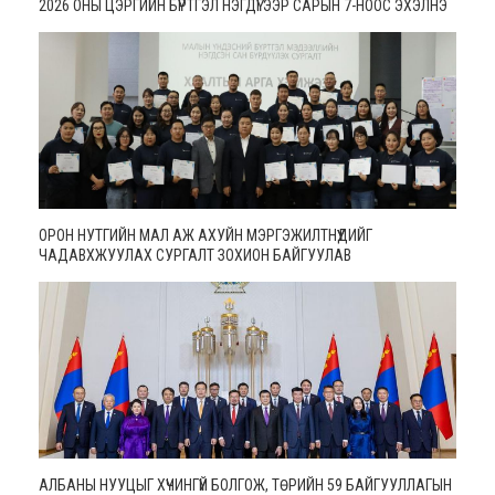
2026 ОНЫ ЦЭРГИЙН БҮРТГЭЛ НЭГДҮГЭЭР САРЫН 7-НООС ЭХЭЛНЭ
ОРОН НУТГИЙН МАЛ АЖ АХУЙН МЭРГЭЖИЛТНҮҮДИЙГ
ЧАДАВХЖУУЛАХ СУРГАЛТ ЗОХИОН БАЙГУУЛАВ
АЛБАНЫ НУУЦЫГ ХҮЧИНГҮЙ БОЛГОЖ, ТӨРИЙН 59 БАЙГУУЛЛАГЫН