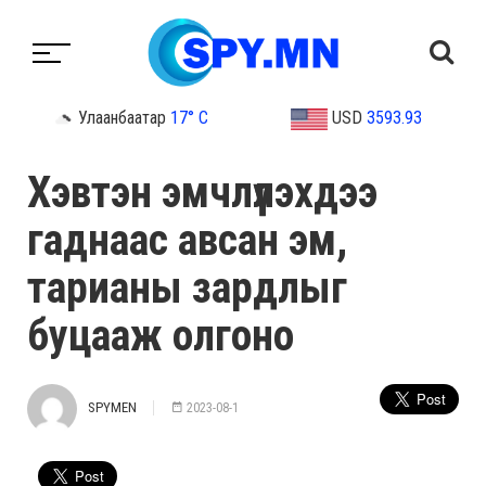
Улаанбаатар
17° C
USD
3593.93
Хэвтэн эмчлүүлэхдээ
гаднаас авсан эм,
тарианы зардлыг
буцааж олгоно
SPYMEN
2023-08-1