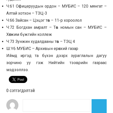
Ч:61 Офицеруудын ордон – МУБИС – 120 мянгат –
Алтай хотхон – ТЭЦ-3
Ч:66 Зайсан – Цэцэг төв – 11-р хороолол
Ч:72 Богдхан амралт – Төв номын сан – МУБИС –
Хөгжим бүжгийн коллеж
Ч:73 Зунжин худалдааны төв – ТЭЦ 4
Ш:Ү6 МУБИС – Архивын ерөнхий газар
Иймд иргэд та бүхэн дээрх зураглалын дагуу
зорчино уу гэж Нийтийн тээврийн газраас
мэдээллээ.
0 cэтгэгдэлтэй