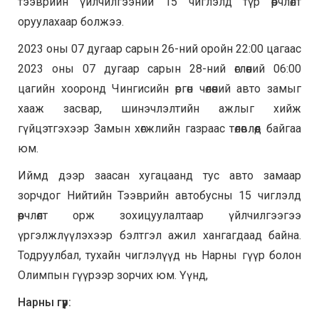
тээврийн үйлчилгээний 15 чиглэлд түр өөрчлөлт
оруулахаар болжээ.
2023 оны 07 дугаар сарын 26-ний оройн 22:00 цагаас
2023 оны 07 дугаар сарын 28-ний өглөөний 06:00
цагийн хооронд Чингисийн өргөн чөлөөний авто замыг
хааж засвар, шинэчлэлтийн ажлыг хийж
гүйцэтгэхээр Замын хөгжлийн газраас төлөвлөөд байгаа
юм.
Иймд дээр заасан хугацаанд тус авто замаар
зорчдог Нийтийн Тээврийн автобусны 15 чиглэлд
өөрчлөлт орж зохицуулалтаар үйлчилгээгээ
үргэлжлүүлэхээр бэлтгэл ажил хангагдаад байна.
Тодруулбал, тухайн чиглэлүүд нь Нарны гүүр болон
Олимпын гүүрээр зорчих юм. Үүнд,
Нарны гүүр: