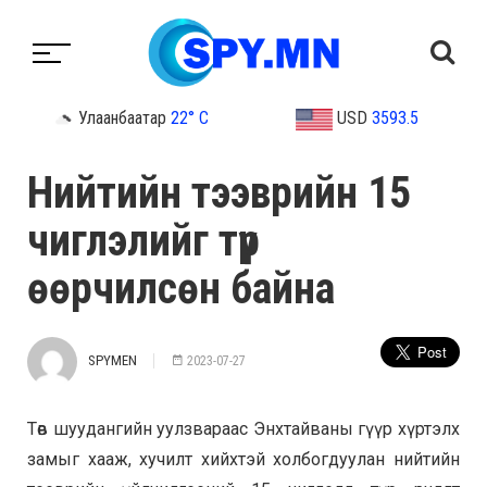
Улаанбаатар
22° C
USD
3593.5
Нийтийн тээврийн 15
чиглэлийг түр
өөрчилсөн байна
SPYMEN
2023-07-27
Төв шуудангийн уулзвараас Энхтайваны гүүр хүртэлх
замыг хааж, хучилт хийхтэй холбогдуулан нийтийн