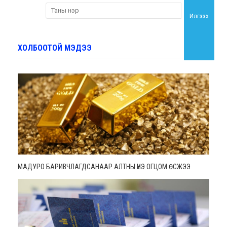
Илгээх
ХОЛБООТОЙ МЭДЭЭ
МАДУРО БАРИВЧЛАГДСАНААР АЛТНЫ ҮНЭ ОГЦОМ ӨСЖЭЭ