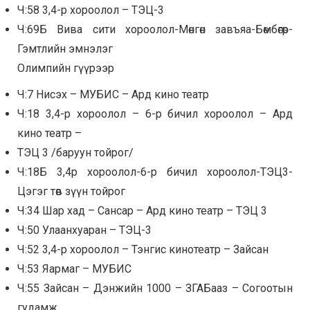
Ч:58 3,4-р хороолол – ТЭЦ-3
Ч:69Б Вива сити хороолол-Мөнгөн завъяа-Бөмбөгөр-
Гэмтлийн эмнэлэг
Олимпийн гүүрээр
Ч:7 Нисэх – МУБИС – Ард кино театр
Ч:18 3,4-р хороолол – 6-р бичил хороолол – Ард
кино театр –
ТЭЦ 3 /баруун тойрог/
Ч:18Б 3,4р хороолол-6-р бичил хороолол-ТЭЦ3-
Цэгэг төв зүүн тойрог
Ч:34 Шар хад – Сансар – Ард кино театр – ТЭЦ 3
Ч:50 Улаанхуаран – ТЭЦ-3
Ч:52 3,4-р хороолол – Тэнгис кинотеатр – Зайсан
Ч:53 Яармаг – МУБИС
Ч:55 Зайсан – Дэнжийн 1000 – ЗГАБааз – Согоотын
гудамж