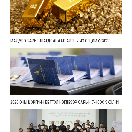
МАДУРО БАРИВЧЛАГДСАНААР АЛТНЫ ҮНЭ ОГЦОМ ӨСЖЭЭ
2026 ОНЫ ЦЭРГИЙН БҮРТГЭЛ НЭГДҮГЭЭР САРЫН 7-НООС ЭХЭЛНЭ