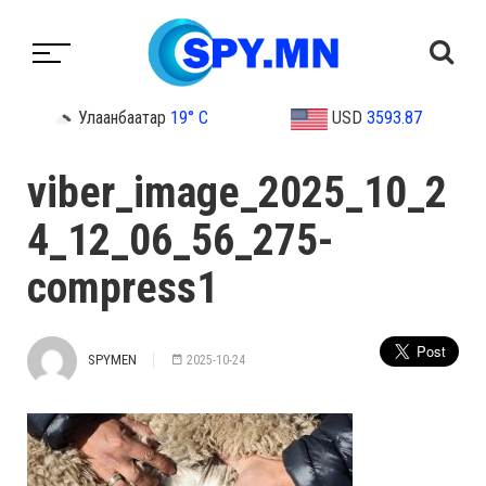
Улаанбаатар
19° C
USD
3593.87
viber_image_2025_10_2
4_12_06_56_275-
compress1
SPYMEN
2025-10-24