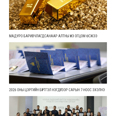
МАДУРО БАРИВЧЛАГДСАНААР АЛТНЫ ҮНЭ ОГЦОМ ӨСЖЭЭ
2026 ОНЫ ЦЭРГИЙН БҮРТГЭЛ НЭГДҮГЭЭР САРЫН 7-НООС ЭХЭЛНЭ