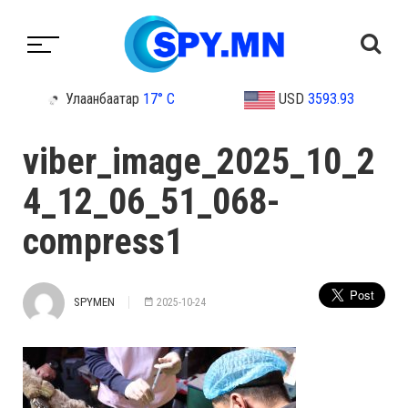
Улаанбаатар
17° C
USD
3593.93
viber_image_2025_10_2
4_12_06_51_068-
compress1
SPYMEN
2025-10-24