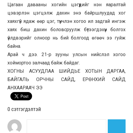
Цагаан давааны хогийн цэгүүдийг нэн яаралтай
цэвэрлэн цэгцэлж дахин энэ байршлуудад хог
хаяхгүй ядаж өөр цэг, түүнчлэн хогоо ил задгай ингэж
хаях биш дахин боловсруулж бүтээгдэхүүн болгох
үйлдвэрийг олноор нь бий болгоод өгөөч ээ гуйж
байна.
Арай ч дээ. 21-р зууны улсын нийслэл хогоо
хоймортоо залчаад байж байдаг.
ХОГНЫ АСУУДЛАА ШИЙДЬЕ ХОТЫН ДАРГАА,
БАЙГАЛЬ ОРЧНЫ САЙД, ЕРӨНХИЙ САЙД
АНХААРААЧ ЭЭ
0 cэтгэгдэлтэй