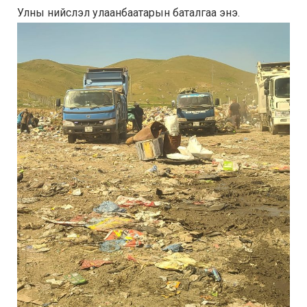
Улны нийслэл улаанбаатарын баталгаа энэ.