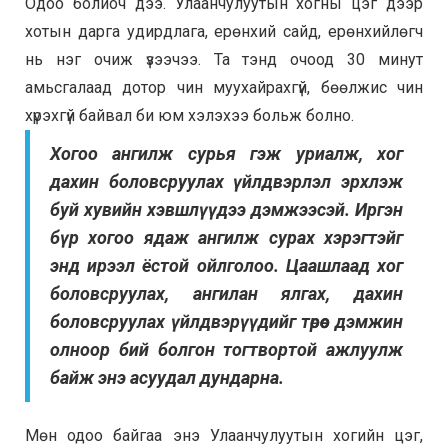
Одоо болиоч дээ. Улаанчулуутын хогны цэг дээр
хотын дарга удирдлага, ерөнхий сайд, ерөнхийлөгч
нь нэг очиж үзээчээ. Та тэнд очоод 30 минут
амьсгалаад дотор чин муухайрахгүй, бөөлжис чин
хүрэхгүй байвал би юм хэлэхээ больж болно.
Хогоо ангилж сурья гэж уриалж, хог
дахин боловсруулах үйлдвэрлэл эрхлэж
буй хувийн хэвшлүүдээ дэмжээсэй. Иргэн
бүр хогоо ядаж ангилж сурах хэрэгтэйг
энд ирээл ёстой ойлголоо. Цаашлаад хог
боловсруулах, ангилан ялгах, дахин
боловсруулах үйлдвэрүүдийг төрөөс дэмжин
олноор бий болгон тогтвортой ажлуулж
байж энэ асуудал дундарна.
Мөн одоо байгаа энэ Улаанчулуутын хогийн цэг,