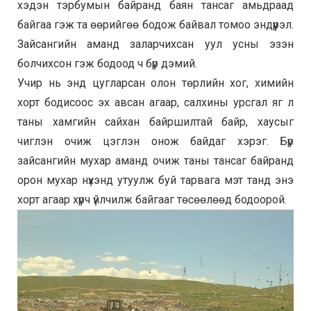
хэдэн тэрбумын байранд баян тансаг амьдраад
байгаа гэж та өөрийгөө бодож байвал томоо эндүүрэл.
Зайсангийн аманд заларчихсан уул усны эзэн
болчихсон гэж бодоод ч бүр дэмий.
Учир нь энд цугларсан олон төрлийн хог, химийн
хорт бодисоос эх авсан агаар, салхины урсгал яг л
таны хамгийн сайхан байршилтай байр, хаусыг
чиглэн очиж цэглэн онож байдаг хэрэг. Бүр
зайсангийн мухар аманд очиж таны тансаг байранд
орон мухар нүхэнд утуулж буй тарвага мэт танд энэ
хорт агаар хүрч үйлчилж байгааг төсөөлөөд бодоорой.