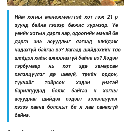
Ийм хогны менежменттэй хот гэж 21-р
зуунд байна гэхээр бөөлжис хүрмээр. Үе
үеийн хотын дарга нар, одоогийн манай бөх
дарга энэ асуудлыг яагаад шийдэж
чадахгүй байгаа вэ? Яагаад шийдэхийн төлөө
шийдэл хайж ажиллахгүй байна вэ? Хэдэн
тэрбумаар нь хот хөдөөг хамарсан
хэлэлцүүлэг өдөр шөнөгүй, төрийн ордон,
түүнийг тойрсон хэдэн үнэтэй
барилгуудад болж байгаа ч хогны
асуудлаа шийдэх сэдэвт хэлэлцүүлэг
хэзээ хаана болсныг би л лав санахгүй
байна.