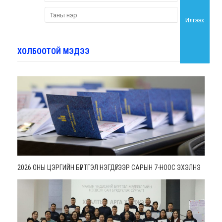
Илгээх
ХОЛБООТОЙ МЭДЭЭ
2026 ОНЫ ЦЭРГИЙН БҮРТГЭЛ НЭГДҮГЭЭР САРЫН 7-НООС ЭХЭЛНЭ