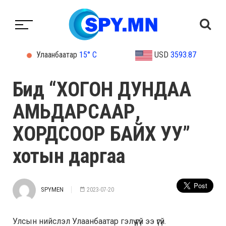
Улаанбаатар
15° C
USD
3593.87
Бид “ХОГОН ДУНДАА
АМЬДАРСААР,
ХОРДСООР БАЙХ УУ”
хотын даргаа
SPYMEN
2023-07-20
Улсын нийслэл Улаанбаатар гэлүү үгүй ээ үгүй.