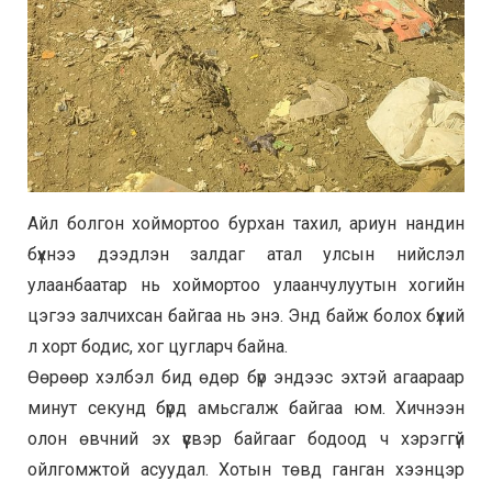
Айл болгон хоймортоо бурхан тахил, ариун нандин
бүхнээ дээдлэн залдаг атал улсын нийслэл
улаанбаатар нь хоймортоо улаанчулуутын хогийн
цэгээ залчихсан байгаа нь энэ. Энд байж болох бүхий
л хорт бодис, хог цугларч байна.
Өөрөөр хэлбэл бид өдөр бүр эндээс эхтэй агаараар
минут секунд бүрд амьсгалж байгаа юм. Хичнээн
олон өвчний эх үүсвэр байгааг бодоод ч хэрэггүй
ойлгомжтой асуудал. Хотын төвд ганган хээнцэр